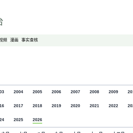
专栏
显示 专栏 个子部分
中国透视
军事无禁区
劳工通讯
视频
漫画
事实查核
绿色情报员
周嘉有话说
周末茶馆
夜话中南海
报导者时间
03
2004
2005
2006
2007
2008
2009
20
新移民
16
2017
2018
纵横大历史
2019
2020
2021
2022
20
网络博弈
24
2025
2026
西藏纵览