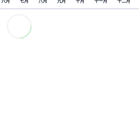
六月
七月
八月
九月
十月
十一月
十二月
解读新疆
财经时时听
评论
播客
显示 播客 个子部分
《亚太报道》音频
漫画
事实查核
视频
显示 视频 个子部分
亚洲很想聊
观点
专题与访谈
兵家常事