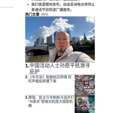
我们很遗憾地宣布，自由亚洲电台将停止
普通话节目短波广播服务。
热门文章
RFA
1
.
中国活动人士孙愿平抵澳寻
庇护
2
.
《半月谈》批删帖压舆情 旺
旺声援投屏遭下架
3
.
萧强：民主与专制新冷战开打
“AI柔术”思维对抗庞大国家机
器