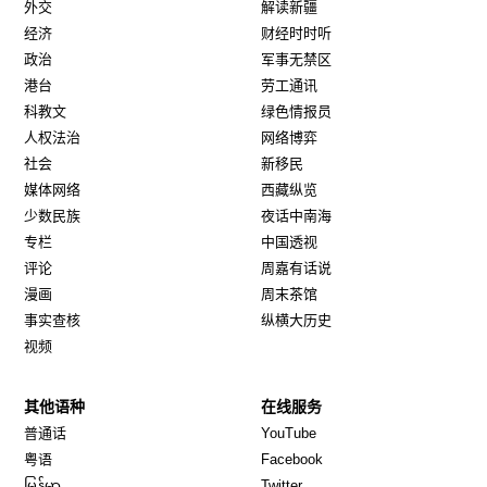
外交
解读新疆
经济
财经时时听
政治
军事无禁区
港台
劳工通讯
科教文
绿色情报员
人权法治
网络博弈
社会
新移民
媒体网络
西藏纵览
少数民族
夜话中南海
专栏
中国透视
评论
周嘉有话说
漫画
周末茶馆
事实查核
纵横大历史
视频
其他语种
在线服务
Opens in new window
Opens in new window
普通话
YouTube
Opens in new window
Opens in new window
粤语
Facebook
Opens in new window
Opens in new window
မြန်မာ
Twitter