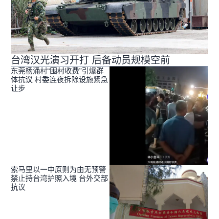
台湾汉光演习开打 后备动员规模空前
东莞杨涌村“围村收费”引爆群
体抗议 村委连夜拆除设施紧急
让步
索马里以一中原则为由无预警
禁止持台湾护照入境 台外交部
抗议