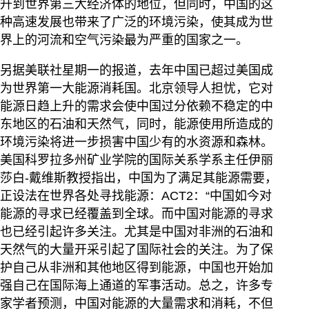
升到世界第三大经济体的地位，但同时，中国的这
种高速发展也带来了广泛的环境污染，使其成为世
界上的河流和空气污染最为严重的国家之一。
另据美联社星期一的报道，去年中国已超过美国成
为世界第一大能源消耗国。北京领导人担忧，它对
能源日趋上升的需求会使中国过分依赖不稳定的中
东地区的石油和天然气，同时，能源使用所造成的
环境污染将进一步损害中国少有的水资源和森林。
美国科罗拉多州矿业学院的国际关系学系主任伊丽
莎白-戴维斯教授指出，中国为了满足其能源需要，
正设法在世界各处寻找能源：ACT2：“中国如今对
能源的寻求已经覆盖到全球。而中国对能源的寻求
也已经引起许多关注。尤其是中国对非洲的石油和
天然气的大量开采引起了国际社会的关注。为了保
护自己从非洲和其他地区得到能源，中国也开始加
强自己在国际海上通道的军事活动。总之，许多专
家学者预测，中国对能源的大量需求和消耗，不但