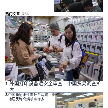
热门文章
RFA
1
.
外国打印设备遭安全审查 中国贸易调查扩
大
2
.
中国新冠阳性率升至两成 多
地居民称高烧咳嗽增多