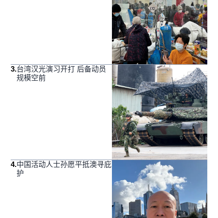
3
.
台湾汉光演习开打 后备动员
规模空前
4
.
中国活动人士孙愿平抵澳寻庇
护