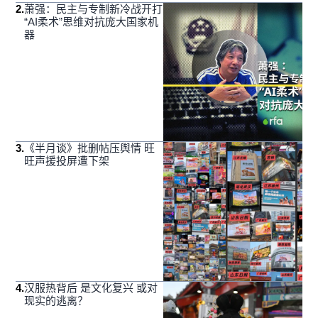
2
.
萧强：民主与专制新冷战开打
“AI柔术”思维对抗庞大国家机
器
3
.
《半月谈》批删帖压舆情 旺
旺声援投屏遭下架
4
.
汉服热背后 是文化复兴 或对
现实的逃离？