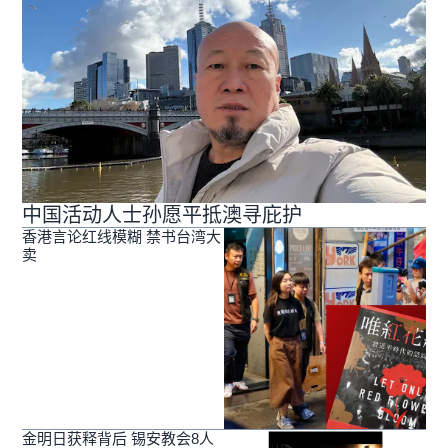
中国活动人士孙愿平抵澳寻庇护
香港言论红线模糊 禁书台湾大
卖
金明日获释背后 锡安教会8人