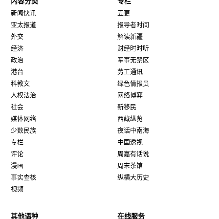
内容分类
专栏
新闻快讯
五更
亚太报道
报导者时间
外交
解读新疆
经济
财经时时听
政治
军事无禁区
港台
劳工通讯
科教文
绿色情报员
人权法治
网络博弈
社会
新移民
媒体网络
西藏纵览
少数民族
夜话中南海
专栏
中国透视
评论
周嘉有话说
漫画
周末茶馆
事实查核
纵横大历史
视频
其他语种
在线服务