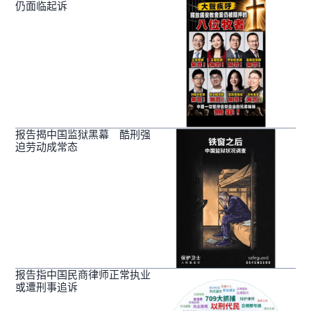
仍面临起诉
报告揭中国监狱黑幕 酷刑强
迫劳动成常态
报告指中国民商律师正常执业
或遭刑事追诉