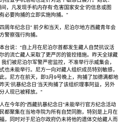
的检查手机活动也是针对这个敏感日展开。她说：
期间，凡发现手机内存有‘危害国家安全’的信息或图
有必要拘捕的立即实施拘捕。”
十四周年纪念日” 前夕和当天，尼泊尔地方西藏青年会
方警察强行拘捕。
本台说：“自上月在尼泊尔首都发生藏人自焚抗议活
尔的流亡藏人采取了更严厉的管控措施。昨天全球藏
时候，我们被尼泊尔军警严密监控，不准举行示威集会，
式也未能举行。尼方一向对藏人组织成员特别敏感，
此，尼方在前天，即3月9号晚上，拘捕了加德满都地
昨天‘抗暴纪念日’当天拘捕了该组织理事阿益，另外
分人现已被释放。”
人在今年的“西藏抗暴纪念日”未能举行官方纪念活动
民都聚集在当地寺院为所有自焚同胞，特别是上月在
福，同时对于尼泊尔政府仍未将他的遗体交给藏人而