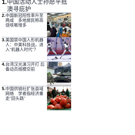
1
.
中国活动人士孙愿平抵
澳寻庇护
2
.
中国新冠阳性率升至
两成 多地居民称高
烧咳嗽增多
3
.
美国禁中国人形机器
人：中美科技战，进
入“机器人时代”？
4
.
台湾汉光演习开打 后
备动员规模空前
5
.
中国供销社扩张县域
网络 学者指经济重
走“回头路”