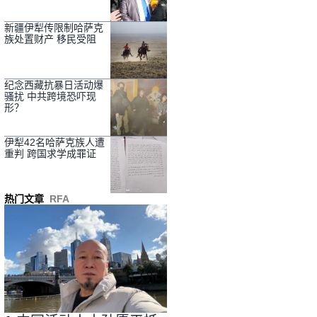
新疆伊犁传限制哈萨克
族处置财产 移民受阻
纪念西藏抗暴日活动爆
骚扰 中共跨境恐吓现
形？
伊犁42名哈萨克族人遭
重判 跨国求学成罪证
热门文章
RFA