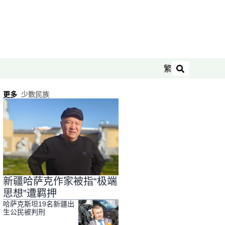
繁
搜索
更多
少数民族
新疆哈萨克作家被指“极端
思想”遭羁押
哈萨克斯坦19名新疆出
生公民被判刑