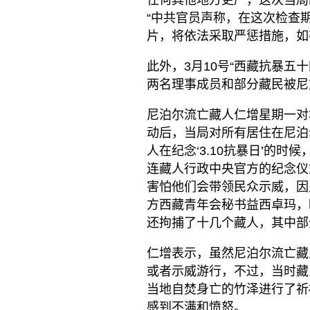
任何其他地方更严，这次当局
“中共官员声称，在这次检查
片，将依法采取严惩措施，如
此外，3月10号“西藏抗暴五
两名理事成员和部分藏民被尼
尼泊尔流亡藏人仁增星期一对
动后，当局对所有居住在尼泊
人在纪念‘3.10抗暴日’的
连藏人行政中央官方的纪念仪
害怕他们会带领民众示威，因
方西藏青年会秘书益西卓玛，
还拘捕了十几个藏人，其中部
仁增表示，虽然尼泊尔流亡藏
或者示威游行，不过，当时藏
当地自焚身亡的竹泽进行了祈
感到不满和愤怒。