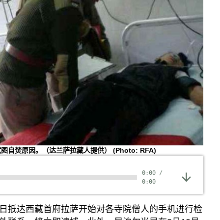
试图自焚原因。（达兰萨拉藏人提供）
(Photo: RFA)
0:00
/
0:00
日抵达西藏首府拉萨开始对各寺院僧人的手机进行检