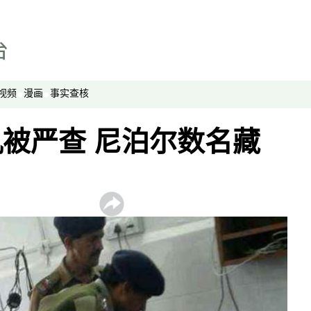
财经时时听
评论
播客
显示 播客 个子部分
视频
漫画
事实查核
《亚太报道》音频
被严查 尼泊尔数名藏
漫画
事实查核
视频
显示 视频 个子部分
亚洲很想聊
观点
专题与访谈
兵家常事