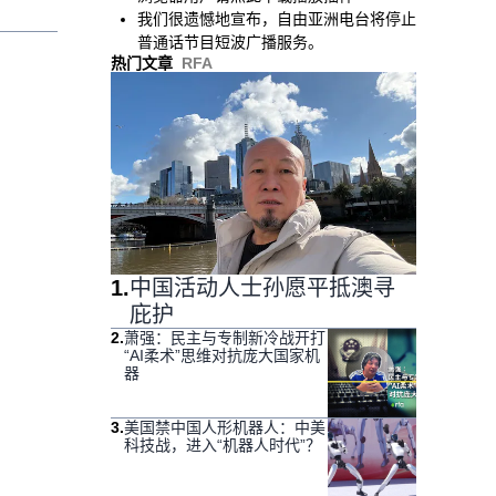
我们很遗憾地宣布，自由亚洲电台将停止
普通话节目短波广播服务。
热门文章
RFA
1
.
中国活动人士孙愿平抵澳寻
庇护
2
.
萧强：民主与专制新冷战开打
“AI柔术”思维对抗庞大国家机
器
3
.
美国禁中国人形机器人：中美
科技战，进入“机器人时代”？