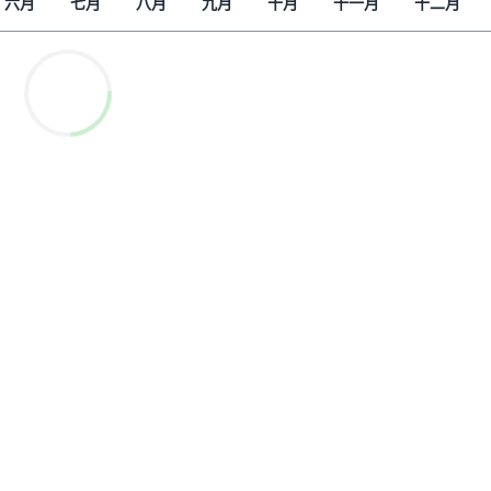
六月
七月
八月
九月
十月
十一月
十二月
解读新疆
财经时时听
评论
播客
显示 播客 个子部分
《亚太报道》音频
漫画
事实查核
视频
显示 视频 个子部分
亚洲很想聊
观点
专题与访谈
兵家常事