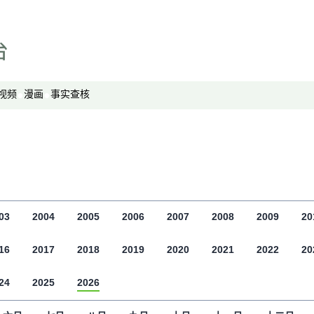
专栏
显示 专栏 个子部分
中国透视
军事无禁区
劳工通讯
视频
漫画
事实查核
绿色情报员
周嘉有话说
周末茶馆
夜话中南海
报导者时间
03
2004
2005
2006
2007
2008
2009
20
新移民
16
2017
2018
纵横大历史
2019
2020
2021
2022
20
网络博弈
24
2025
2026
西藏纵览