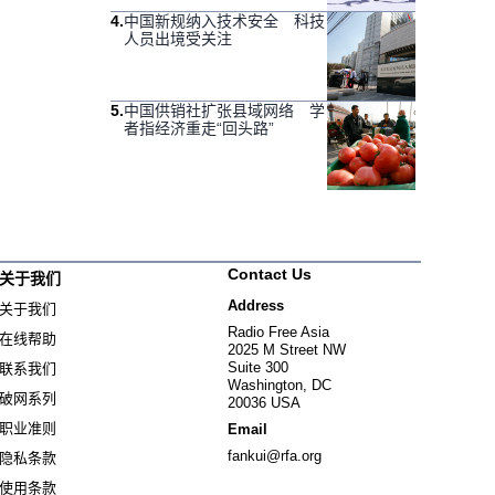
4
.
中国新规纳入技术安全 科技
人员出境受关注
5
.
中国供销社扩张县域网络 学
者指经济重走“回头路”
Contact Us
关于我们
Address
关于我们
Radio Free Asia
在线帮助
2025 M Street NW
Suite 300
联系我们
Washington, DC
破网系列
20036 USA
职业准则
Email
fankui@rfa.org
隐私条款
使用条款