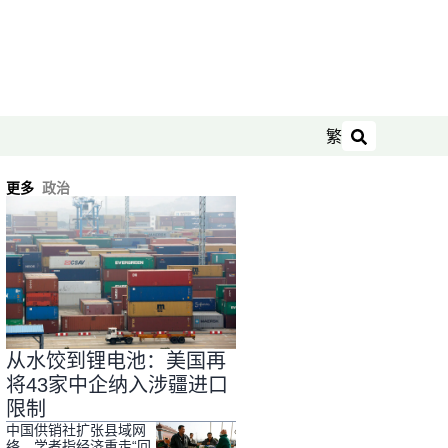
繁
搜索
更多
政治
从水饺到锂电池：美国再
将43家中企纳入涉疆进口
限制
中国供销社扩张县域网
络 学者指经济重走“回