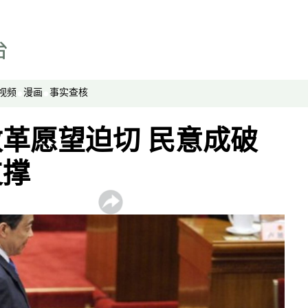
漫画
事实查核
视频
显示 视频 个子部分
视频
漫画
事实查核
亚洲很想聊
观点
革愿望迫切 民意成破
专题与访谈
支撑
兵家常事