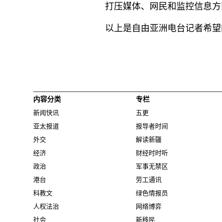
打压媒体、网民和监控信息方
以上是自由亚洲电台记者希望
内容分类
专栏
新闻快讯
五更
亚太报道
报导者时间
外交
解读新疆
经济
财经时时听
政治
军事无禁区
港台
劳工通讯
科教文
绿色情报员
人权法治
网络博弈
社会
新移民