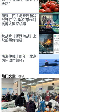
头路”
萧强：民主与专制新冷
战开打 “AI柔术”思维对
抗庞大国家机器
统战片《澎湖海战》上
映前再传撤档
南海仲裁十周年，北京
为何动作频频？
热门文章
RFA