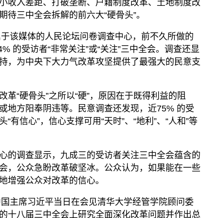
小收入差距、打破垄断、户籍制度改革、土地制度改
期待三中全会拆解的前六大“硬骨头”。
隶属于该媒体的人民论坛问卷调查中心，前不久所做的
4% 的受访者“非常关注”或“关注”三中全会。调查还显
持，为中央下大力气改革攻坚提供了最强大的民意支
革“硬骨头”之所以“硬”，原因在于既得利益的阻
或地方阳奉阴违等。民意调查还发现，近75% 的受
有信心”，信心支撑可用“天时”、“地利”、“人和”等
心的调查显示，九成三的受访者关注三中全会蕴含的
会，公众急盼改革破坚冰。公众认为，如果能在一些
地增强公众对改革的信心。
，中国主席习近平当日在会见清华大学经管学院顾问委
的十八届三中全会上研究全面深化改革问题并作出总