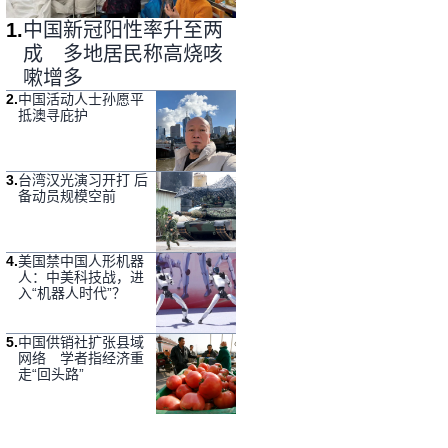
1
.
中国新冠阳性率升至两
成 多地居民称高烧咳
嗽增多
2
.
中国活动人士孙愿平
抵澳寻庇护
3
.
台湾汉光演习开打 后
备动员规模空前
4
.
美国禁中国人形机器
人：中美科技战，进
入“机器人时代”？
5
.
中国供销社扩张县域
网络 学者指经济重
走“回头路”