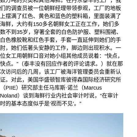
数万吨的贝类和其他海鲜。在丹东泰丰的工厂，我
们的调查员被一位朝鲜经理带领参观，工厂的地板
上摆满了红色、黄色和蓝色的塑料箱，里面装满了
海鲜，大约有150多名朝鲜女工正在工作，她们多
数不到35岁，穿著全套的白色防护服、塑料围裙、
白色橡胶靴和红色手套，手套一直延伸到她们的手
肘，她们低著头安静的工作，脚边则出现积水。一
位女工用朝鲜口音对她小组其他成员说着：“快点，
快点。”（泰丰没有回应作者的评论请求。）就在那
次访问后的几周，该工厂被海洋管理委员会重新认
证。对此，美国华盛顿智库彼得森国际经济研究所
（PIIE）研究部主任马库斯·诺兰（Marcus
Noland）谈到海鲜行业内社会审计时说，“在审计
时的基本态度似乎是‘视而不见’。”