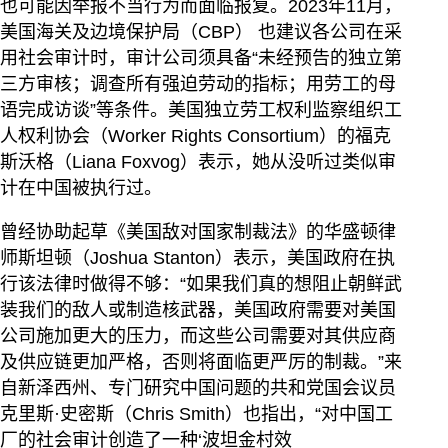
也可能因举报不当行为而面临报复。2023年11月，
美国海关及边境保护局（CBP） 也建议各公司在采
用社会审计时，审计公司须具备“未经预告的独立第
三方审核；调查所有强迫劳动的指标；用劳工的母
语完成访谈”等条件。美国独立劳工权利监察组织工
人权利协会（Worker Rights Consortium）的福克
斯沃格（Liana Foxvog）表示，她从没听过类似审
计在中国被执行过。
曾经协助起草《美国敌对国家制裁法》的华盛顿律
师斯坦顿（Joshua Stanton）表示，美国政府在执
行该法律时做得不够：“如果我们真的想阻止朝鲜武
装我们的敌人或制造核武器，美国政府需要对美国
公司施加更大的压力，而这些公司需要对其供应商
及供应链更加严格，否则将面临更严厉的制裁。”来
自新泽西州、专门研究中国问题的共和党国会议员
克里斯·史密斯（Chris Smith）也指出，“对中国工
厂的社会审计创造了一种‘波坦金村效