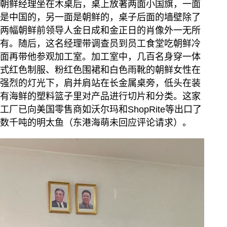
朝鲜经理坐在木桌后，桌上放著两面小国旗，一面
是中国的，另一面是朝鲜的，桌子后面的墙壁除了
两幅朝鲜前领导人金日成和金正日的肖像外一无所
有。随后，这名经理带调查员到员工食堂吃朝鲜冷
面再带他参观加工室。加工室中，几百名身穿一体
式红色制服、粉红色围裙和白色雨靴的朝鲜女性在
强烈的灯光下，肩并肩站在长金属桌旁，低头在装
有海鲜的塑料篮子里对产品进行切片和分类。这家
工厂已向美国零售商如沃尔玛和ShopRite等出口了
数千吨的明太鱼（东港海萌未回应评论请求）。