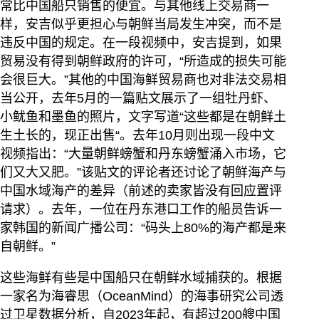
常比中国船只销售的便宜。与其他线上交易商一
样，安吉似乎更担心与朝鲜当局发生冲突，而不是
违反中国的规定。在一段视频中，安吉提到，如果
贸易没有得到朝鲜政府的许可，“所造成的损失可能
会很巨大。”其他的中国海鲜贸易商也对非法交易相
当公开，去年5月的一篇贴文展示了一组牡丹虾、
小鱿鱼和墨鱼的照片，文字写道“这些都是在朝鲜土
生土长的，现正出售“。去年10月则出现一段中文
视频指出：“大量朝鲜螃蟹和丹东螃蟹涌入市场，它
们又大又肥。”该贴文的评论者还讨论了朝鲜海产与
中国水域海产的差异（前述的卖家皆没有回应置评
请求）。去年，一位在丹东港口工作的船员告诉一
家韩国的新闻广播公司：“码头上80%的海产都是来
自朝鲜。”
这些海鲜有些是中国船只在朝鲜水域捕获的。根据
一家名为海睿思（OceanMind）的海事研究公司透
过卫星数据分析，自2023年起，有超过200艘中国