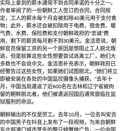
实际上拿到的薪水通常不到合同承诺的十分之一。
作者审阅了的一份朝鲜工人签订的合同，合同规
定，工人的薪水每个月会被扣除40美元用于支付食
物；此外，薪水还会被扣除用于电费、宿舍费、暖
气费、水费、保险费和支付朝鲜政府的“忠诚”费
用，剩下的薪资每月剩不到30美元。金洁恩说，朝
鲜官员保留工资的另一个原因是想阻止工人脱北叛
逃，但是就算这些女性想要尝试逃离工厂，她们大
多数也不会说中文。金洁恩补充表示，朝鲜政府已
经警告过这些女性，如果她们试图脱北，“她们将立
即被安装在各处的中国监控摄像头捕获。”去年十
月，中国当局遣返了近600名在吉林和辽宁省被拘
留的朝鲜脱北者，他们被遣返回国后通常面临在监
狱服刑的命运。
朝鲜输出的不仅是劳工。去年10月，一位名叫安吉
的中国男子在抖音上发布了一段视频，为来自朝鲜
东北部港口城市罗先的整只螃蟹做广告。一位中国