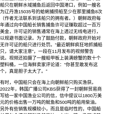
船只在朝鲜水域捕鱼后返回中国港口，例如一艘名
为辽丹渔15035号的蛤蜊捕捞船至少在那里捕鱼8次
（作者无法联系到该船只的拥有者。）朝鲜政府每
年通过向中国船长销售捕鱼许可证赚取超过一百万
美金，许可证的销售通常在海上透过无线电进行，
以规避书面记录。为了鼓励付款，朝鲜政府开始对
无许可证的船只进行处罚。“最近朝鲜疯狂地抓捕船
只，请大家注意”，一段在11月发布的视频警告
说。视频还拍摄了一艘船甲板上装满螃蟹的数十个
塑料桶，一位海鲜卖家评论道：“你甚至敢发布这
个，真是胆子太大了。”
有时，中国船只会在海上向朝鲜船只购买渔获。
2022年，韩国广播公司KBS获得了一封朝鲜贸易商
写给一家中国渔业公司的信，信中提议以1800万美
元的价格出售一万吨的鱿鱼和500吨的船用柴油。
另外有些销售规模较小，而且是临时性的，中国船