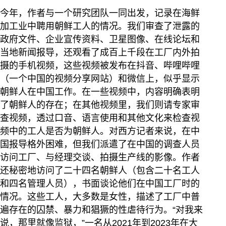
今年，作者与一个研究团队一同出发，记录在海鲜
加工业中聘用朝鲜工人的情况。我们审查了泄露的
政府文件、企业宣传资料、卫星图像、在线论坛和
当地新闻报导，还观看了成百上千段在工厂内外拍
摄的手机视频，这些视频被发布在抖音、哔哩哔哩
（一个中国的视频分享网站）和微信上，似乎显示
朝鲜人在中国工作。在一些视频中，内容明确表明
了朝鲜人的存在；在其他视频里，我们则请专家审
查视频，透过口音、语言使用和其他文化来检查视
频中的工人是否为朝鲜人。对西方记者来说，在中
国报导格外困难，但我们派遣了在中国的调查人员
访问工厂、与经理交谈、拍摄生产线的影像。作者
还秘密地访问了二十四名朝鲜人（包含二十名工人
和四名管理人员），书面谈论他们在中国工厂时的
情况。这些工人，大多数是女性，描述了工厂中普
遍存在的囚禁、暴力和猖獗的性虐待行为。“对我来
说，那里就像监狱，”一名从2021年到2023年在大