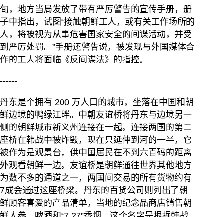
旬，地方当局发放了带有严厉警告的宣传手册，册
子中指出，试图“接触朝鲜工人，或有关工作场所的
人，将被视为从事危害国家安全的间谍活动，并受
到严厉处罚。”手册还警告说，被发现与外国媒体合
作的工人将面临《反间谍法》的指控。
------
丹东是个拥有 200 万人口的城市，坐落在中国和朝
鲜边境的鸭绿江畔。中朝友谊桥将丹东与边境另一
侧的朝鲜城市新义州连接在一起。连接两国的第二
座桥在韩战中被炸毁，现在只延伸到河的一半，它
被作为是观景台，供中国居民在不到六百码的距离
外观看朝鲜一边。友谊桥是朝鲜通往世界其他地方
为数不多的通道之一，两国间交易的所有货物约有
7成会通过这座桥梁。丹东的百货公司则列出了朝
鲜顾客喜爱的产品清单，当地的纪念品商店销售朝
鲜人参、啤酒和“7.27”香烟，这个名字是根据韩战