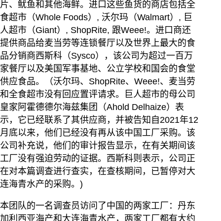
片、鱿鱼和其他海鲜。进口这些鱼货的商店包括全
食超市（Whole Foods）, 沃尔玛（Walmart）, 巨
人超市（Giant）, ShopRite, 跟Weee!。进口商还
提供商品给麦当劳等连锁餐厅以及世界上最大的食
品分销商西斯科（Sysco），该公司为超过一百万
家餐厅以及美国军事基地、公立学校和国会的食堂
供应食品。（沃尔玛、ShopRite、Weee!、麦当劳
和全食超市没有回应置评请求。巨人超市的母公司
皇家阿霍德德尔海兹集团（Ahold Delhaize）表
示，它已经联系了其供应商，并被告知自2021年12
月底以来，他们已经没有再从该中国工厂采购。该
公司补充说，他们的审计报告显示，在有关期间该
工厂没有强迫劳动的证据。西斯科则表示，公司正
在对本篇调查进行查实，在查核期间，已暂停对大
连海青水产的采购。)
本团队的一名调查员访问了中国的两家工厂：丹东
加利西亚海产和大连海青水产，两家工厂都有大约