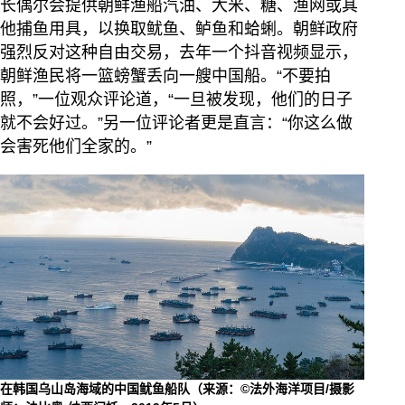
长偶尔会提供朝鲜渔船汽油、大米、糖、渔网或其
他捕鱼用具，以换取鱿鱼、鲈鱼和蛤蜊。朝鲜政府
强烈反对这种自由交易，去年一个抖音视频显示，
朝鲜渔民将一篮螃蟹丢向一艘中国船。“不要拍
照，”一位观众评论道，“一旦被发现，他们的日子
就不会好过。”另一位评论者更是直言：“你这么做
会害死他们全家的。”
在韩国乌山岛海域的中国鱿鱼船队（来源：©法外海洋项目/摄影