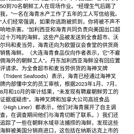
50到70名朝鲜工人在现场作业。“经理生气后踢了
我，”一名在海青水产工作了五年的工人写信给我。
“人们经常强调，如果你逃跑被抓到，你将被不声不
响地杀害。”加利西亚和海青共同负责向美国出口超
过十万吨的海鲜，这些产品被发送到全食超市、沃
尔玛和麦当劳，海青还向为欧盟议会食堂的供货商
销售海鲜。（大连海青食品仅向作者表示，它“不雇
佣海外的朝鲜工人”。丹东加利西亚海鲜没有回应置
评请求。为全食超市和麦当劳供货的海神叉牌
（Trident Seafoods）表示，海青已经通过海神叉
牌内部懂中文的员工审核，根据2023年1月、7月、
8月和10月的审计结果，“未发现有聘雇朝鲜劳工的
证据或疑虑”。海神叉牌和加拿大公司高班食品
（High Liner）都表示，他们对海青展开了自主调
查，在调查期间他们与海青切断了联系。）我们还
追踪了一些在朝鲜水域非法捕捞的海鲜，发现这些
海鲜被美国分销商进口，这包括在纳斯达克上市的