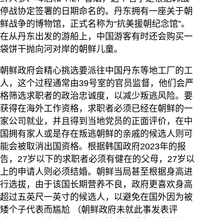
停战协定签署的日期命名的。丹东拥有一座关于朝
鲜战争的博物馆，正式名称为“抗美援朝纪念馆”。
在从丹东出发的游船上，中国游客有时还会购买一
袋饼干抛向河对岸的朝鲜儿童。
朝鲜政府会精心挑选要派往中国丹东等地工厂的工
人，这个过程通常由39号室的官员监督，他们会严
格筛选求职者的政治忠诚度，以减少叛逃风险。要
获得在海外工作资格，求职者必须已经在朝鲜的一
家公司就业，并且得到当地党员的正面评价，在中
国拥有家人或是存在叛逃朝鲜的亲戚的候选人则可
能会被取消出国资格。根据韩国政府2023年的报
告，27岁以下的求职者必须有健在的父母，27岁以
上的申请人则必须结婚。朝鲜当局甚至根据身高进
行选拔，由于该国长期营养不良，政府更喜欢身高
超过五英尺一英寸的候选人，以避免在国外因为被
矮个子代表而尴尬 （朝鲜政府未就此事发表评