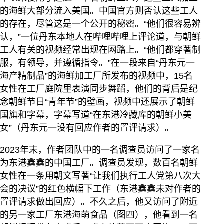
的海鲜大部分流入美国。中国官方则否认这些工人
的存在，尽管这是一个公开的秘密。“他们很容易辨
认，”一位丹东本地人在哔哩哔哩上评论道，与朝鲜
工人有关的视频经常出现在网路上。“他们都穿著制
服，有领导，并遵循指令。”在一段来自“丹东元一
海产精制品”的海鲜加工厂所发布的视频中，15名
女性在工厂庭院里表演同步舞蹈，他们的背后是纪
念朝鲜节日“青年节”的壁画，视频中还展示了朝鲜
国旗和字幕，字幕写道“在东港冷藏库的朝鲜小美
女”（丹东元一没有回应作者的置评请求）。
2023年末，作者团队中的一名调查员访问了一家名
为东港鑫鑫的中国工厂。调查员发现，数百名朝鲜
女性在一条用朝文写著“让我们执行工人党第八次大
会的决议”的红色横幅下工作（东港鑫鑫未对作者的
置评请求做出回应）。不久之后，他又访问了附近
的另一家工厂东港海萌食品（图四），他看到一名