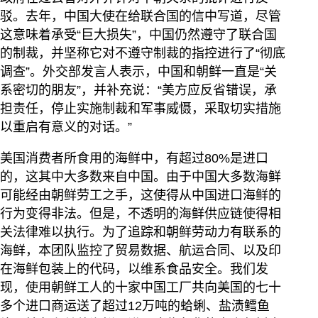
驳。去年，中国大使在给联合国的信中写道，尽管
这意味着承受“巨大损失”，中国仍然遵守了联合国
的制裁，并坚称它对不遵守制裁的指控进行了“彻底
调查”。外交部发言人表示，中国和朝鲜一直是“关
系密切的朋友”，并补充说：“美方应反省错误，承
担责任，停止实施制裁和军事威慑，采取切实措施
以重启有意义的对话。”
美国消费者所食用的海鲜中，有超过80%是进口
的，这其中大多数来自中国。由于中国大多数海鲜
可能经由朝鲜劳工之手，这使得从中国进口海鲜的
行为变得非法。但是，不透明的海鲜供应链使得相
关法律难以执行。为了追踪和朝鲜劳动力有联系的
海鲜，本团队监控了贸易数据、航运合同、以及印
在海鲜包装上的代码，以维系食品安全。我们发
现，使用朝鲜工人的十家中国工厂共向美国的七十
多个进口商运送了超过12万吨的蛤蜊、盐渍鳕鱼