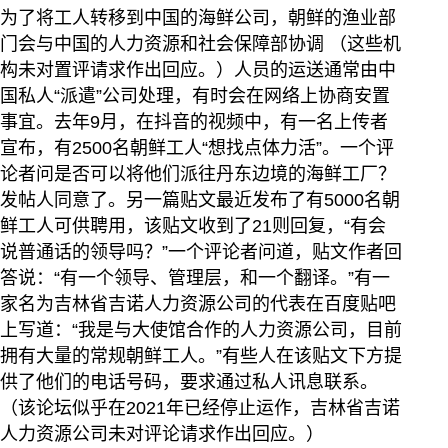
为了将工人转移到中国的海鲜公司，朝鲜的渔业部
门会与中国的人力资源和社会保障部协调 （这些机
构未对置评请求作出回应。）人员的运送通常由中
国私人“派遣”公司处理，有时会在网络上协商安置
事宜。去年9月，在抖音的视频中，有一名上传者
宣布，有2500名朝鲜工人“想找点体力活”。一个评
论者问是否可以将他们派往丹东边境的海鲜工厂？
发帖人同意了。另一篇贴文最近发布了有5000名朝
鲜工人可供聘用，该贴文收到了21则回复，“有会
说普通话的领导吗？”一个评论者问道，贴文作者回
答说：“有一个领导、管理层，和一个翻译。”有一
家名为吉林省吉诺人力资源公司的代表在百度贴吧
上写道：“我是与大使馆合作的人力资源公司，目前
拥有大量的常规朝鲜工人。”有些人在该贴文下方提
供了他们的电话号码，要求通过私人讯息联系。
（该论坛似乎在2021年已经停止运作，吉林省吉诺
人力资源公司未对评论请求作出回应。）