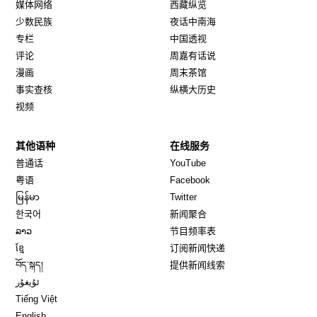
媒体网络
西藏纵览
少数民族
夜话中南海
专栏
中国透视
评论
周嘉有话说
漫画
周末茶馆
事实查核
纵横大历史
视频
其他语种
在线服务
Opens in new window
Opens in new window
普通话
YouTube
Opens in new window
Opens in new window
粤语
Facebook
Opens in new window
Opens in new window
မြန်မာ
Twitter
Opens in new window
한국어
新闻聚合
Opens in new window
ລາວ
节目频率表
Opens in new window
ខ្មែ
订阅新闻快递
Opens in new window
བོད་སྐད།
提供新闻线索
Opens in new window
ئۇيغۇر
Opens in new window
Tiếng Việt
Opens in new window
English