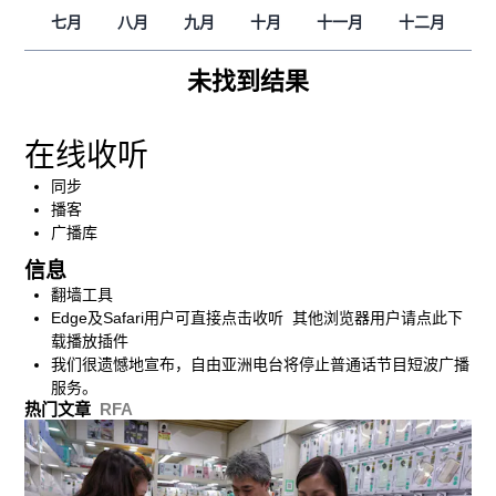
七月
八月
九月
十月
十一月
十二月
未找到结果
在线收听
同步
播客
广播库
信息
翻墙工具
Edge及Safari用户可直接点击收听 其他浏览器用户请点此下
载播放插件
我们很遗憾地宣布，自由亚洲电台将停止普通话节目短波广播
服务。
热门文章
RFA