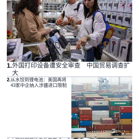
1
.
外国打印设备遭安全审查 中国贸易调查扩
大
2
.
从水饺到锂电池：美国再将
43家中企纳入涉疆进口限制