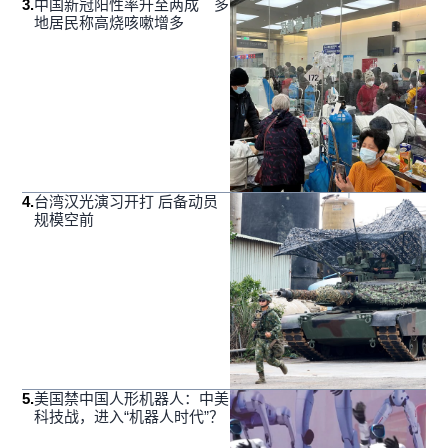
3
.
中国新冠阳性率升至两成 多
地居民称高烧咳嗽增多
4
.
台湾汉光演习开打 后备动员
规模空前
5
.
美国禁中国人形机器人：中美
科技战，进入“机器人时代”？