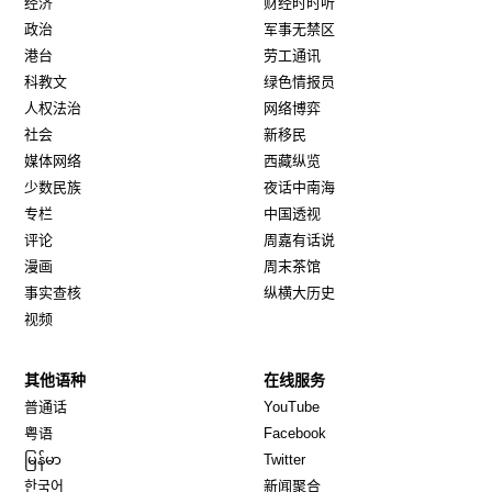
经济
财经时时听
政治
军事无禁区
港台
劳工通讯
科教文
绿色情报员
人权法治
网络博弈
社会
新移民
媒体网络
西藏纵览
少数民族
夜话中南海
专栏
中国透视
评论
周嘉有话说
漫画
周末茶馆
事实查核
纵横大历史
视频
其他语种
在线服务
Opens in new window
Opens in new window
普通话
YouTube
Opens in new window
Opens in new window
粤语
Facebook
Opens in new window
Opens in new window
မြန်မာ
Twitter
Opens in new window
한국어
新闻聚合