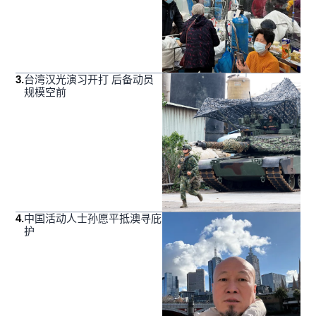
3
.
台湾汉光演习开打 后备动员
规模空前
4
.
中国活动人士孙愿平抵澳寻庇
护