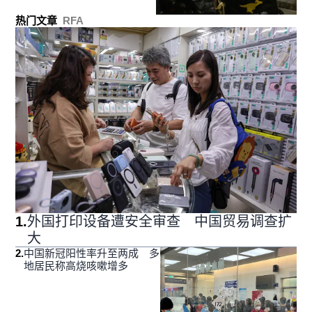
热门文章
RFA
1
.
外国打印设备遭安全审查 中国贸易调查扩
大
2
.
中国新冠阳性率升至两成 多
地居民称高烧咳嗽增多