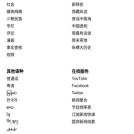
社会
新移民
媒体网络
西藏纵览
少数民族
夜话中南海
专栏
中国透视
评论
周嘉有话说
漫画
周末茶馆
事实查核
纵横大历史
视频
其他语种
在线服务
Opens in new window
Opens in new window
普通话
YouTube
Opens in new window
Opens in new window
粤语
Facebook
Opens in new window
Opens in new window
မြန်မာ
Twitter
Opens in new window
한국어
新闻聚合
Opens in new window
ລາວ
节目频率表
Opens in new window
ខ្មែ
订阅新闻快递
Opens in new window
བོད་སྐད།
提供新闻线索
Opens in new window
ئۇيغۇر