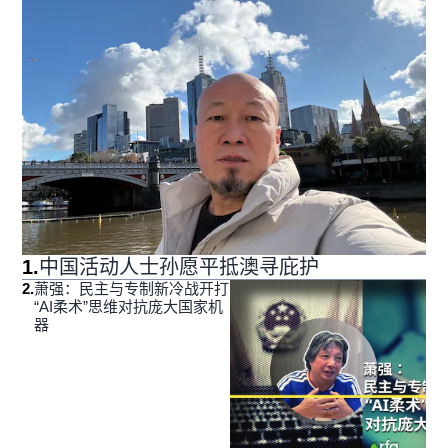
1
.
中国活动人士孙愿平抵澳寻庇护
2
.
萧强：民主与专制新冷战开打
“AI柔术”思维对抗庞大国家机
器