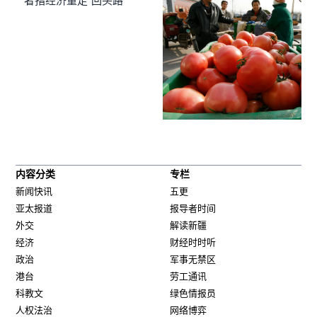
者指经济重走“回头路”
内容分类
专栏
新闻快讯
五更
亚太报道
报导者时间
外交
解读新疆
经济
财经时时听
政治
军事无禁区
港台
劳工通讯
科教文
绿色情报员
人权法治
网络博弈