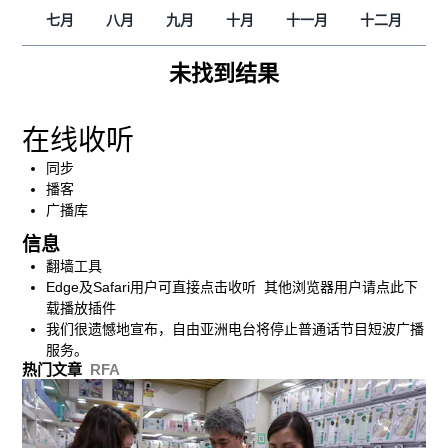
七月
八月
九月
十月
十一月
十二月
未找到结果
在线收听
同步
播客
广播库
信息
翻墙工具
Edge及Safari用户可直接点击收听 其他浏览器用户请点此下
载播放插件
我们很遗憾地宣布，自由亚洲电台将停止普通话节目短波广播
服务。
热门文章
RFA