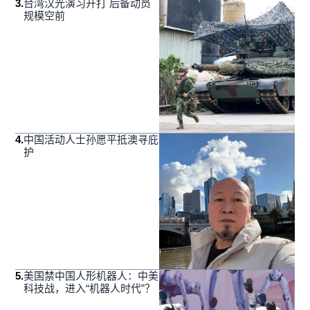
3
.
台湾汉光演习开打 后备动员
规模空前
4
.
中国活动人士孙愿平抵澳寻庇
护
5
.
美国禁中国人形机器人：中美
科技战，进入“机器人时代”？