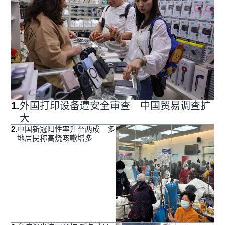
1
.
外国打印设备遭安全审查 中国贸易调查扩
大
2
.
中国新冠阳性率升至两成 多
地居民称高烧咳嗽增多