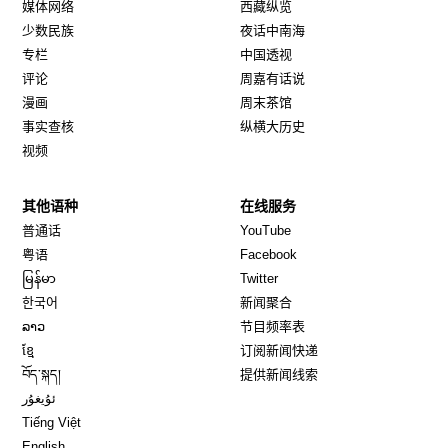
媒体网络
西藏纵览
少数民族
夜话中南海
专栏
中国透视
评论
周嘉有话说
漫画
周末茶馆
事实查核
纵横大历史
视频
其他语种
在线服务
Opens in new window
Opens in new window
普通话
YouTube
Opens in new window
Opens in new window
粤语
Facebook
Opens in new window
Opens in new window
မြန်မာ
Twitter
Opens in new window
한국어
新闻聚合
Opens in new window
ລາວ
节目频率表
Opens in new window
ខ្មែ
订阅新闻快递
Opens in new window
བོད་སྐད།
提供新闻线索
Opens in new window
ئۇيغۇر
Opens in new window
Tiếng Việt
Opens in new window
English