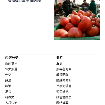
者指经济重走“回头路”
内容分类
专栏
新闻快讯
五更
亚太报道
报导者时间
外交
解读新疆
经济
财经时时听
政治
军事无禁区
港台
劳工通讯
科教文
绿色情报员
人权法治
网络博弈