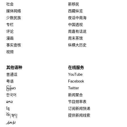
社会
新移民
媒体网络
西藏纵览
少数民族
夜话中南海
专栏
中国透视
评论
周嘉有话说
漫画
周末茶馆
事实查核
纵横大历史
视频
其他语种
在线服务
Opens in new window
Opens in new window
普通话
YouTube
Opens in new window
Opens in new window
粤语
Facebook
Opens in new window
Opens in new window
မြန်မာ
Twitter
Opens in new window
한국어
新闻聚合
Opens in new window
ລາວ
节目频率表
Opens in new window
ខ្មែ
订阅新闻快递
Opens in new window
བོད་སྐད།
提供新闻线索
Opens in new window
ئۇيغۇر