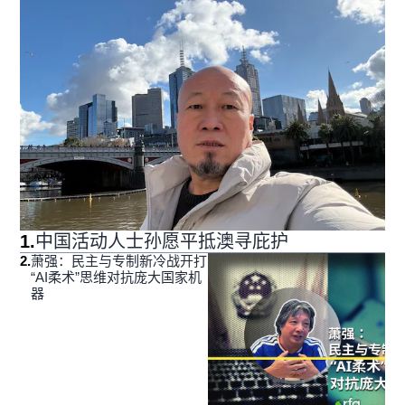
1
.
中国活动人士孙愿平抵澳寻庇护
2
.
萧强：民主与专制新冷战开打
“AI柔术”思维对抗庞大国家机
器