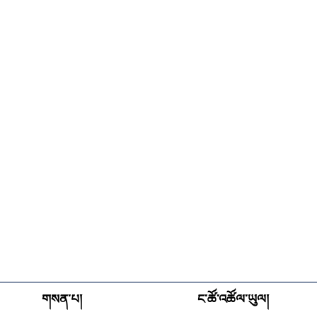
གསན་པ།
ང་ཚོ་འཚོལ་ཡུལ།
Opens in new wind