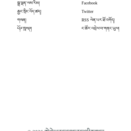
སྒྲ་ལྡན་ལས་རིམ།
Facebook
Opens in new window
རྒྱང་སྲིང་འོད་ཚད།
Twitter
Opens in new window
གསན།
RSS ལེན་པར་ཐོ་འགོད།
པོཌ་ཁཱསཊ།
ང་ཚོར་འབྲེལ་བ་གནང་ཡུལ།