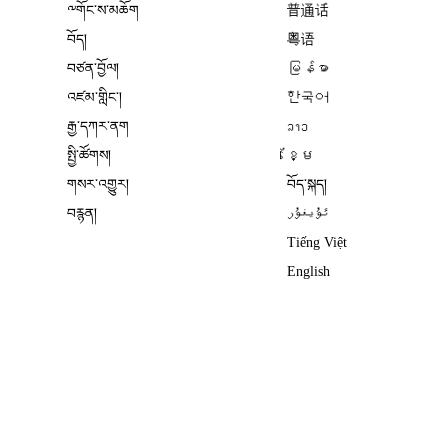
༸གོང་ས་མཆོག
普通话
བོད།
粤语
བཙན་བྱོལ།
မြန်မာ
འཛམ་གླིང༌།
한국어
རྒྱ་དཀར་ནག
ລາວ
སྤྱི་ཚོགས།
ខ្មែ
གསར་འགྱུར།
བོད་སྐད།
བརྙན།
ئۇيغۇر
Tiếng Việt
English