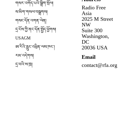
གསར་འགོད་པའི་སྒྲིག་སྲོལ།
Radio Free
Opens in new window
ས་མིག་གསལ་བསྒྲགས།
Asia
2025 M Street
གསང་དོན་འགན་ལེན།
NW
དྲ་ངོས་ཀྱི་ནང་དོན་སྤྱོད་ཕྱོགས།
Suite 300
Opens in new window
Washington,
USAGM
DC
Opens in new window
ཨ་རིའི་རླུང་འཕྲིན་ལས་ཁང༌།
20036 USA
རམ་འདེགས།
Email
དྲ་བའི་ས་ཁྲ།
contact@rfa.org