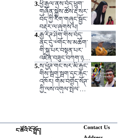
འདུག
3
.
ཕྱི་རྒྱལ་ནས་བོད་ཕྲུག་
གཞོན་སྐྱེས་ཚོས་རྡ་སར་
བོད་ཀྱི་རིག་གཞུང་སྦྱོང་
བརྡར་ལ་ཞུགས་པ།
4
.
རྒྱ་རིཊ་ཤིག་གིས་བོད་
ནང་དུ་༧གོང་ས་མཆོག་
གི་སྐུ་པར་བསྟན་པར་
འཛིན་བཟུང་བཀག་ཉར་
བྱས་པ།
5
.
ས་ཕྱོཊ་གང་སར་མི་རྐྱང་
གིས་སྦག་སྦག་དང་རྐང་
འཁོར། གོམ་བགྲོད་སོཊ་
ཀྱི་ལས་འགུལ་སྤེལ་
བཞིན་པ།
Contact Us
ང་ཚོའི་ངོ་སྤྲོད།
Address
ow