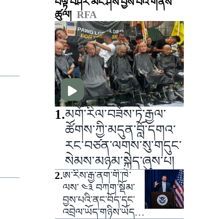
བལྟ་བཤེར་མང་ཤོས་བྱས་པའི་གནས་
ཚུལ།
RFA
1
.
མགོ་རིལ་བཟོས་ཏེ་རྒྱལ་
ཚོགས་ཀྱི་མདུན་བློ་དགའ་
རང་བཙན་ལགས་སུ་གདུང་
སེམས་མཉམ་སྐྱེད་ཞུས་པ།
2
.
ཨ་རིས་རྒྱ་ནག་གི་ཁེ་
ལས་ ༤༣ བཀག་སྡོམ་
བྱས་པའི་ནང་བོད་དང་
འབྲེལ་ཡོད་གཉིས་ཡོད་