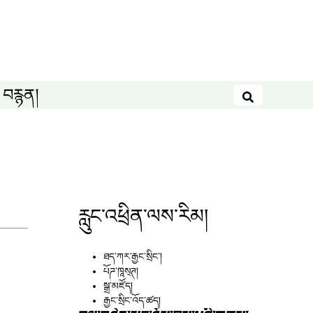
བརྙན།
བཤེར་འཚོལ
རླུང་འཕྲིན་ལས་རིམ།
ཐད་ཀར་རྒྱང་སྲིང༌།
པོཌ་ཁཱས྄ཊ།
སྒྲ་མཛོད།
རྒྱང་སྲིང་འོད་ཚད།