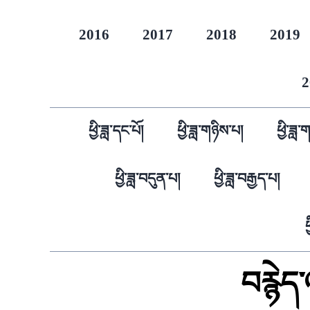
2016
2017
2018
2019
2
ཕྱི་ཟླ་དང་པོ།
ཕྱི་ཟླ་གཉིས་པ།
ཕྱི་ཟླ
ཕྱི་ཟླ་བདུན་པ།
ཕྱི་ཟླ་བརྒྱད་པ།
ཕ
བརྙེད