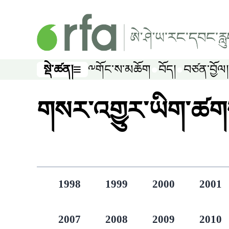
ནང་དོན་གཙོ་བོར་མཆོང་།
སྡེ་ཚན།
༸གོང་ས་མཆོག
བོད།
བཙན་བྱོལ།
སྡེ་ཚན།
གསར་འགྱུར་ཡིག་ཚག
1998
1999
2000
2001
2007
2008
2009
2010