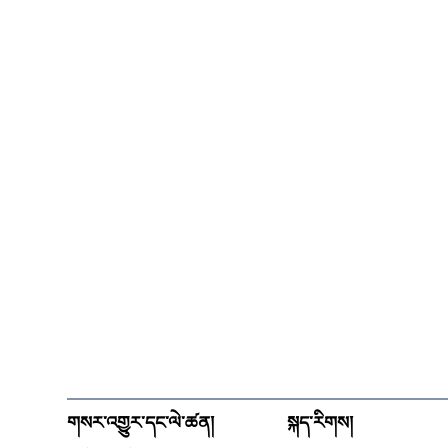
གསར་འགྱུར་དང་ལེ་ཚན།
སྐད་རིགས།