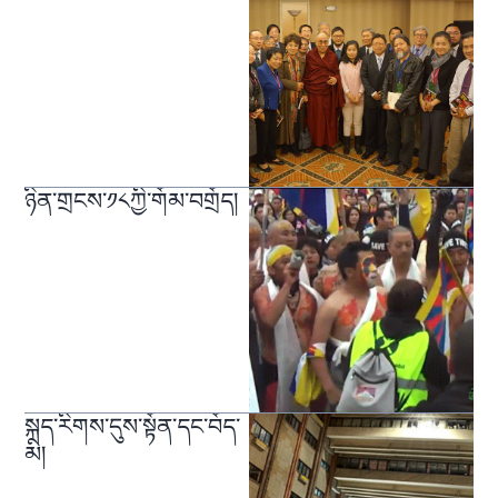
ཉིན་གྲངས་༡༨ཀྱི་གོམ་བགྲོད།
སྐད་རིགས་དུས་སྟོན་དང་བོད་
མི།