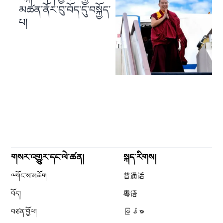
མཚན་ནོར་བུ་བོད་དུ་བསྐྱོད་
པ།
གསར་འགྱུར་དང་ལེ་ཚན།
སྐད་རིགས།
༸གོང་ས་མཆོག
普通话
བོད།
粤语
བཙན་བྱོལ།
မြန်မာ