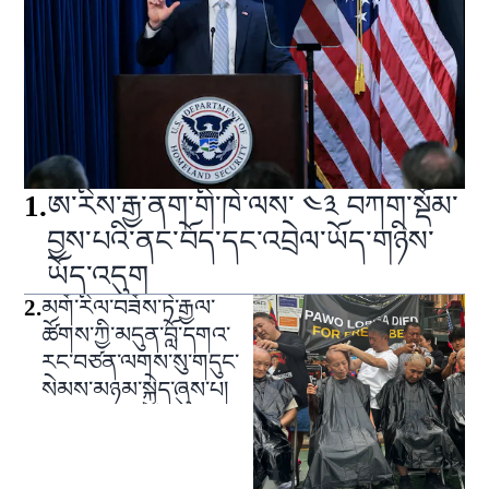
1
.
ཨ་རིས་རྒྱ་ནག་གི་ཁེ་ལས་ ༤༣ བཀག་སྡོམ་
བྱས་པའི་ནང་བོད་དང་འབྲེལ་ཡོད་གཉིས་
ཡོད་འདུག
2
.
མགོ་རིལ་བཟོས་ཏེ་རྒྱལ་
ཚོགས་ཀྱི་མདུན་བློ་དགའ་
རང་བཙན་ལགས་སུ་གདུང་
སེམས་མཉམ་སྐྱེད་ཞུས་པ།