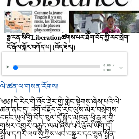
ཧྥ་རན་སིའི་Liberationཚགས་པར་ཐོག་བོད་ཀྱི་རང་སྲེག་
ངོ་རྒོལ་སྐོར་བཀོད་པ།
(འོད་ཟེར།)
0:00
/
0:00
ལེ་ཚན་ལ་གསན་རོགས།
༄༅༎དེ་རིང་གི་འོད་ཟེར་གྱི་གླེང་སྟེགས་ཞེས་པའི་ལེ་
ཚན་ནང་དུ། འགོ་བརྗོད་དུ་རང་ལུས་མེར་བསྲེགས་
བཏང་ཡུལ་གྱི་བོད་ཁུལ་དུ་སྐྱོད་མཁན་ཕྱི་རྒྱལ་གྱི་
གསར་འགྱུར་བརྒྱུད་ལམ་ཞེས་པའི་རྩོམ་ཡིག་དེ།
སྒྲོལ་དཀར་ལགས་ཀྱིས་ཕབ་བསྒྱུར་དང་སྙན་སྒྲོན་