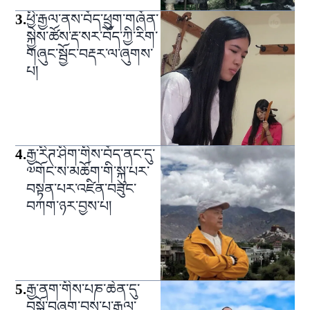
3
.
ཕྱི་རྒྱལ་ནས་བོད་ཕྲུག་གཞོན་
སྐྱེས་ཚོས་རྡ་སར་བོད་ཀྱི་རིག་
གཞུང་སྦྱོང་བརྡར་ལ་ཞུགས་
པ།
4
.
རྒྱ་རིཊ་ཤིག་གིས་བོད་ནང་དུ་
༧གོང་ས་མཆོག་གི་སྐུ་པར་
བསྟན་པར་འཛིན་བཟུང་
བཀག་ཉར་བྱས་པ།
5
.
རྒྱ་ནག་གིས་པཎ་ཆེན་དུ་
བསྐོ་བཞག་བྱས་པ་རྒྱལ་