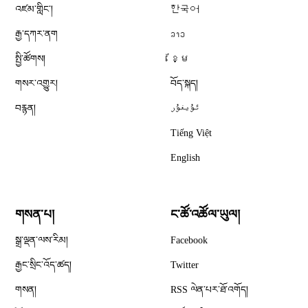
འཛམ་གླིང༌།
한국어
རྒྱ་དཀར་ནག
ລາວ
སྤྱི་ཚོགས།
ខ្មែ
གསར་འགྱུར།
བོད་སྐད།
བརྙན།
ئۇيغۇر
Tiếng Việt
English
གསན་པ།
ང་ཚོ་འཚོལ་ཡུལ།
Opens in new window
སྒྲ་ལྡན་ལས་རིམ།
Facebook
Opens in new window
རྒྱང་སྲིང་འོད་ཚད།
Twitter
Opens in new window
གསན།
RSS ལེན་པར་ཐོ་འགོད།