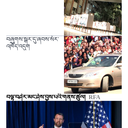
བཞུགས་སྒར་དུ་ཞབས་སོར་
འཁོད་འདུག
བལྟ་བཤེར་མང་ཤོས་བྱས་པའི་གནས་ཚུལ།
RFA