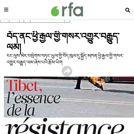
སྡེ་ཚན།
བཤ
ནང་དོན་གཙོ་བོར་མཆོང་།
བོད་ནང་ཕྱི་རྒྱལ་གྱི་གསར་འགྱུར་བརྒྱུད་
ལམ།
རང་ལུས་མེར་བསྲེགས་བཏང་ཡུལ་གྱི་བོད་ཁུལ་དུ་སྐྱོད་མཁན་ཕྱི་རྒྱལ་གྱི་གསར་
འགྱུར་བརྒྱུད་ལམ་ཞེས་པའི་རྩོམ་ཡིག