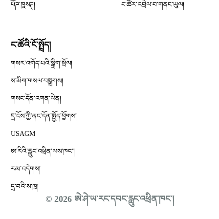
པོཌ་ཁཱསཊ།
ང་ཚོར་འབྲེལ་བ་གནང་ཡུལ།
ང་ཚོའི་ངོ་སྤྲོད།
གསར་འགོད་པའི་སྒྲིག་སྲོལ།
Opens in new window
ས་མིག་གསལ་བསྒྲགས།
གསང་དོན་འགན་ལེན།
དྲ་ངོས་ཀྱི་ནང་དོན་སྤྱོད་ཕྱོགས།
Opens in new window
USAGM
Opens in new window
ཨ་རིའི་རླུང་འཕྲིན་ལས་ཁང༌།
རམ་འདེགས།
དྲ་བའི་ས་ཁྲ།
© 2026 ཨེ་ཤེ་ཡ་རང་དབང་རླུང་འཕྲིན་ཁང་།