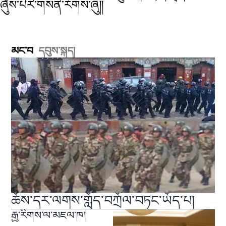
ཞུས་པར་གསན་རོགས་ཞུ༎
མང་བ
དབུས་སྐད།
ཆོས་དར་ལགས་གློད་བཀྲོལ་བཏང་ཡོད་པ།
རྒྱ་རིགས་ལ་མཇལ་ཁ།