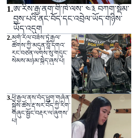
1
.
ཨ་རིས་རྒྱ་ནག་གི་ཁེ་ལས་ ༤༣ བཀག་སྡོམ་
བྱས་པའི་ནང་བོད་དང་འབྲེལ་ཡོད་གཉིས་
ཡོད་འདུག
2
.
མགོ་རིལ་བཟོས་ཏེ་རྒྱལ་
ཚོགས་ཀྱི་མདུན་བློ་དགའ་
རང་བཙན་ལགས་སུ་གདུང་
སེམས་མཉམ་སྐྱེད་ཞུས་པ།
3
.
ཕྱི་རྒྱལ་ནས་བོད་ཕྲུག་གཞོན་
སྐྱེས་ཚོས་རྡ་སར་བོད་ཀྱི་རིག་
གཞུང་སྦྱོང་བརྡར་ལ་ཞུགས་
པ།