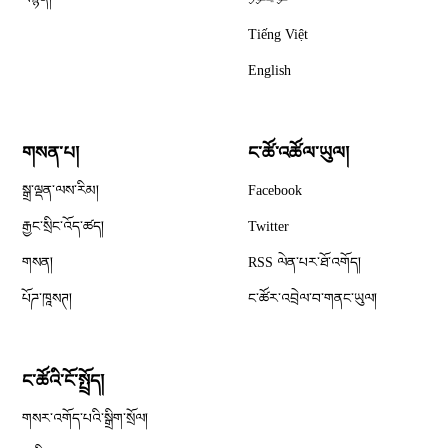
Tiếng Việt
English
གསན་པ།
ང་ཚོ་འཚོལ་ཡུལ།
Opens in new window
སྒྲ་ལྡན་ལས་རིམ།
Facebook
Opens in new window
རྒྱང་སྲིང་འོད་ཚད།
Twitter
Opens in new window
གསན།
RSS ལེན་པར་ཐོ་འགོད།
པོཌ་ཁཱསཊ།
ང་ཚོར་འབྲེལ་བ་གནང་ཡུལ།
ང་ཚོའི་ངོ་སྤྲོད།
གསར་འགོད་པའི་སྒྲིག་སྲོལ།
Opens in new window