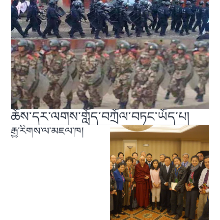
ཆོས་དར་ལགས་གློད་བཀྲོལ་བཏང་ཡོད་པ།
རྒྱ་རིགས་ལ་མཇལ་ཁ།