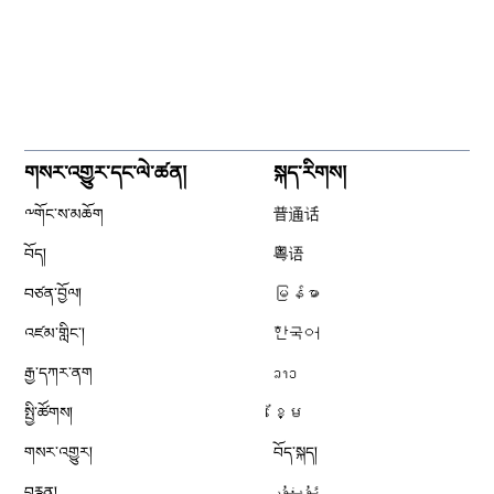
གསར་འགྱུར་དང་ལེ་ཚན།
སྐད་རིགས།
༸གོང་ས་མཆོག
普通话
བོད།
粤语
བཙན་བྱོལ།
မြန်မာ
འཛམ་གླིང༌།
한국어
རྒྱ་དཀར་ནག
ລາວ
སྤྱི་ཚོགས།
ខ្មែ
གསར་འགྱུར།
བོད་སྐད།
བརྙན།
ئۇيغۇر