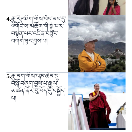
4
.
རྒྱ་རིཊ་ཤིག་གིས་བོད་ནང་དུ་
༧གོང་ས་མཆོག་གི་སྐུ་པར་
བསྟན་པར་འཛིན་བཟུང་
བཀག་ཉར་བྱས་པ།
5
.
རྒྱ་ནག་གིས་པཎ་ཆེན་དུ་
བསྐོ་བཞག་བྱས་པ་རྒྱལ་
མཚན་ནོར་བུ་བོད་དུ་བསྐྱོད་
པ།