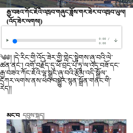
རྒྱ་བཟའ་ཀོང་ཇོའི་འཁྲབ་གཞུང་ཟློས་གར་ཟེར་བ་འཁྲབ་ཡུལ།
(འོད་ཟེར་ལགས།)
0:00
/
0:00
༄༅། །དེ་རིང་གི་འོད་ཟེར་གྱི་གླེང་སྟེགས་ཞུ་བའི་ལེ་
ཚན་ནང་། འགོ་བརྗོད་དུ་ཕོ་བྲང་པོ་ཏཱ་ལ་འདྲ་བཟོ་དང་
རྒྱ་བཟའ་ཀོང་ཇོའི་ལྷ་སྒྲུང་ཞུ་བའི་རྩོམ་འདི་སྒྲོལ་
དཀར་ལགས་ནས་ཕབ་བསྒྱུར་སྙན་སྒྲོན་གནང་གི་
རེད།།
མང་བ
དབུས་སྐད།