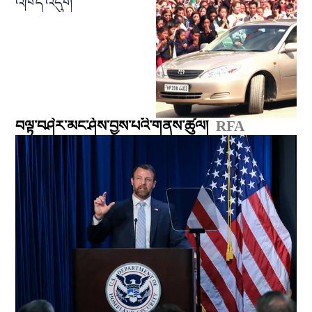
འཁོད་འདུག
བལྟ་བཤེར་མང་ཤོས་བྱས་པའི་གནས་ཚུལ།
RFA