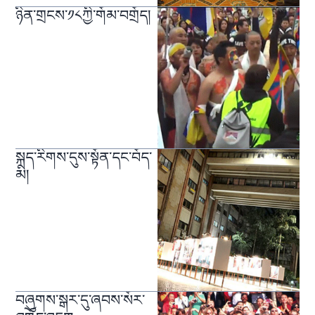
ཉིན་གྲངས་༡༨ཀྱི་གོམ་བགྲོད།
སྐད་རིགས་དུས་སྟོན་དང་བོད་
མི།
བཞུགས་སྒར་དུ་ཞབས་སོར་