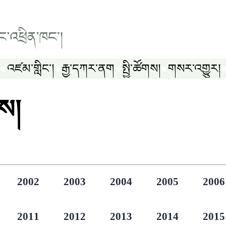
འཛམ་གླིང༌།
རྒྱ་དཀར་ནག
སྤྱི་ཚོགས།
གསར་འགྱུར།
ས།
2002
2003
2004
2005
2006
2011
2012
2013
2014
2015