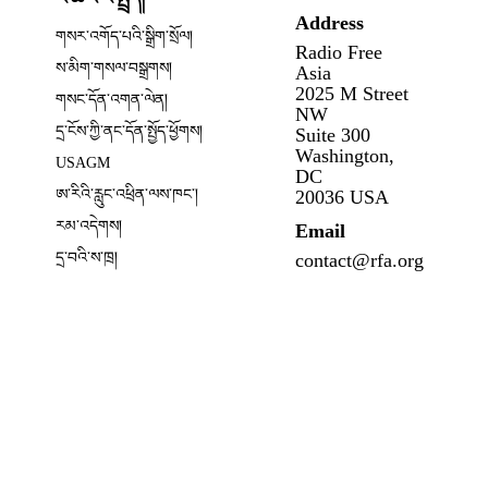
Address
ow
གསར་འགོད་པའི་སྒྲིག་སྲོལ།
Radio Free
Opens in new window
ས་མིག་གསལ་བསྒྲགས།
Asia
2025 M Street
གསང་དོན་འགན་ལེན།
NW
དྲ་ངོས་ཀྱི་ནང་དོན་སྤྱོད་ཕྱོགས།
Suite 300
Opens in new window
Washington,
USAGM
DC
Opens in new window
ཨ་རིའི་རླུང་འཕྲིན་ལས་ཁང༌།
20036 USA
རམ་འདེགས།
Email
དྲ་བའི་ས་ཁྲ།
contact@rfa.org