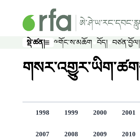
ནང་དོན་གཙོ་བོར་མཆོང་།
སྡེ་ཚན།
༸གོང་ས་མཆོག
བོད།
བཙན་བྱོལ།
སྡེ་ཚན།
གསར་འགྱུར་ཡིག་ཚག
1998
1999
2000
2001
2007
2008
2009
2010