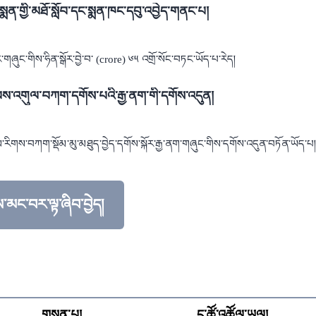
ག་སྨན་གྱི་མཐོ་སློབ་དང་སྨན་ཁང་དབུ་འབྱེད་གནང་པ།
ར་གཞུང་གིས་ཧིན་སྒོར་བྱེ་བ་ (crore) ༦༥ འགྲོ་སོང་བཏང་ཡོད་པ་རེད།
ལས་འགུལ་བཀག་དགོས་པའི་རྒྱ་ནག་གི་དགོས་འདུན།
རིགས་བཀག་སྡོམ་མུ་མཐུད་བྱེད་དགོས་སྐོར་རྒྱ་ནག་གཞུང་གིས་དགོས་འདུན་བཏོན་ཡོད་པ།
ས་མང་བར་ལྟ་ཞིབ་བྱེད།
་བྱ་འདིའི་སྐོར་གྱི་སྒྲུང་གཏམ་དེ་ལས་མང་བར་ལྟ་ཞིབ་བྱེད།
གསན་པ།
ང་ཚོ་འཚོལ་ཡུལ།