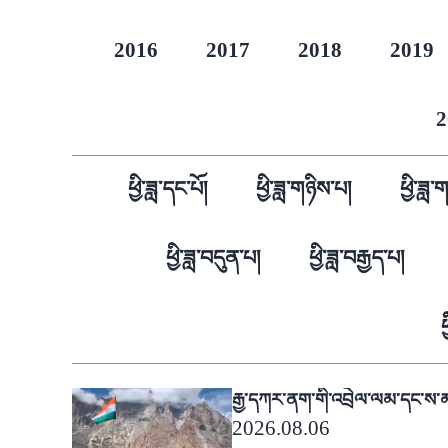
2016
2017
2018
2019
2
ཕྱི་ཟླ་དང་པོ།
ཕྱི་ཟླ་གཉིས་པ།
ཕྱི་ཟླ
ཕྱི་ཟླ་བདུན་པ།
ཕྱི་ཟླ་བརྒྱད་པ།
ཕ
རྒྱ་དཀར་ནག་གི་འབྲེལ་ལམ་དང་ས་མ
2026.08.06