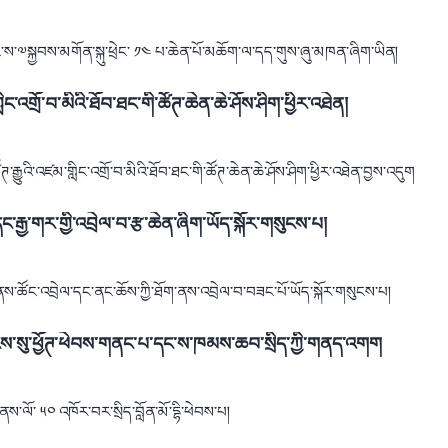
གོང་ས་༧སྐྱབས་མགོན་སྐུ་ཕྲེང་ ༡༤ པ་ཆེན་པོ་མཆོག་ལ་དད་གུས་ཞུ་མཁན་ཞིག་ཡིན།
་འགྲོ་བ་མིའི་ཐོབ་ཐང་གི་ཚོཊ་ཆེན་ཆེ་ཤོས་ཤིག་ཕྱིར་འཐེན།
རྒྱུའི་འཛམ་གླིང་འགྲོ་བ་མིའི་ཐོབ་ཐང་གི་ཚོཊ་ཆེན་ཆེ་ཤོས་ཤིག་ཕྱིར་འཐེན་བྱས་འདུག
དང་རྒྱ་གར་གྱི་འབྲེལ་བ་རྩ་ཆེན་ཞིག་ཡོད་སྐོར་གསུངས་པ།
ག་ནས་ཚོང་འབྲེལ་དང་ནང་ཆོས་ཀྱི་ཐོག་ནས་འབྲེལ་བ་བཟང་པོ་ཡོད་སྐོར་གསུངས་པ།
་ལྗོངས་སུ་ཕྱོཊ་ཕེབས་གནང་པ་དང་ས་ཁམས་ཆབ་སྲིད་ཀྱི་གནད་འགག
ནས་ལོ་ ༥༠ འཁོར་བར་སྲིད་བློན་མོ་དྷི་ཕེབས་པ།