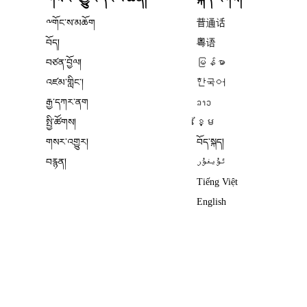
༸གོང་ས་མཆོག
普通话
བོད།
粤语
བཙན་བྱོལ།
မြန်မာ
འཛམ་གླིང༌།
한국어
རྒྱ་དཀར་ནག
ລາວ
སྤྱི་ཚོགས།
ខ្មែ
གསར་འགྱུར།
བོད་སྐད།
བརྙན།
ئۇيغۇر
Tiếng Việt
English