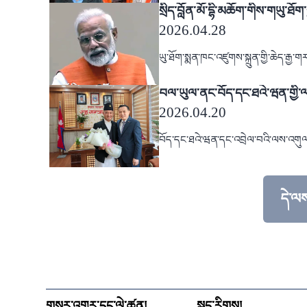
སྲིད་བློན་མོ་དྷི་མཆོག་གིས་གཡུ་ཐོ
2026.04.28
ཡུ་ཐོག་སྨན་ཁང་འཛུགས་སྐྲུན་གྱི་ཆེད་རྒྱ་ག
བལ་ཡུལ་ནང་བོད་དང་ཐའེ་ཝན་གྱི་
2026.04.20
བོད་དང་ཐའེ་ཝན་དང་འབྲེལ་བའི་ལས་འགུལ་
དེ་ལ
བརྗོད
གསར་འགྱུར་དང་ལེ་ཚན།
སྐད་རིགས།