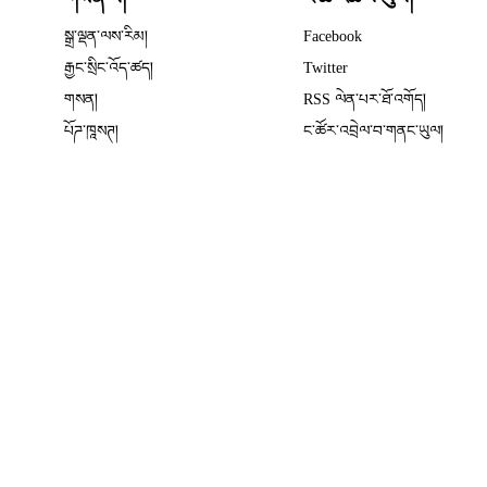
Opens in new wind
སྒྲ་ལྡན་ལས་རིམ།
Facebook
Opens in new window
རྒྱང་སྲིང་འོད་ཚད།
Twitter
Opens in new window
གསན།
RSS ལེན་པར་ཐོ་འགོད།
པོཌ་ཁཱསཊ།
ང་ཚོར་འབྲེལ་བ་གནང་ཡུལ།