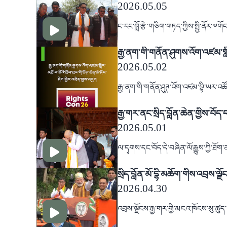
2026.05.05
ང་རང་བློ་རྩེ་གཅིག་གཏད་ཀྱིས་སྤྱི་ནོར་༧
རྒྱ་ནག་གི་གནོན་ཤུགས་འོག་འཛམ་གླིང
2026.05.02
རྒྱ་ནག་གི་གནོན་ཤུཊ་འོག་འཛམ་བྷི་ཡར་འཚོཊ་
རྒྱ་གར་ནང་སྲིད་བློན་ཆེན་གྱིས་བོད་
2026.05.01
ལ་དྭགས་དང་བོད་དེ་བཞིན་ལོ་རྒྱུས་ཀྱི་ཐོ
སྲིད་བློན་མོ་དྷི་མཆོག་གིས་འབྲས
2026.04.30
འབྲས་ལྗོངས་རྒྱ་གར་གྱི་མངའ་ཁོངས་སུ་ཚུད་