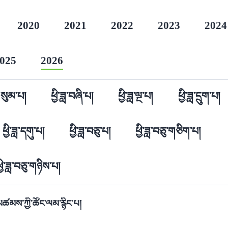
2020
2021
2022
2023
2024
025
2026
་གསུམ་པ།
ཕྱི་ཟླ་བཞི་པ།
ཕྱི་ཟླ་ལྔ་པ།
ཕྱི་ཟླ་དྲུག་པ།
ཕྱི་ཟླ་དགུ་པ།
ཕྱི་ཟླ་བཅུ་པ།
ཕྱི་ཟླ་བཅུ་གཅིག་པ།
ྱི་ཟླ་བཅུ་གཉིས་པ།
ཚམས་ཀྱི་ཚོང་ལམ་རྙིང་པ།