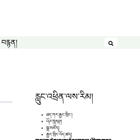
བརྙན།
བཤེར་འཚོལ
རླུང་འཕྲིན་ལས་རིམ།
ཐད་ཀར་རྒྱང་སྲིང༌།
པོཌ་ཁཱས྄ཊ།
སྒྲ་མཛོད།
རྒྱང་སྲིང་འོད་ཚད།