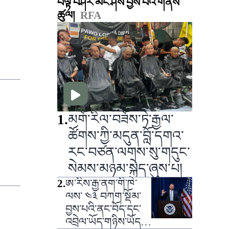
བལྟ་བཤེར་མང་ཤོས་བྱས་པའི་གནས་
ཚུལ།
RFA
1
.
མགོ་རིལ་བཟོས་ཏེ་རྒྱལ་
ཚོགས་ཀྱི་མདུན་བློ་དགའ་
རང་བཙན་ལགས་སུ་གདུང་
སེམས་མཉམ་སྐྱེད་ཞུས་པ།
2
.
ཨ་རིས་རྒྱ་ནག་གི་ཁེ་
ལས་ ༤༣ བཀག་སྡོམ་
བྱས་པའི་ནང་བོད་དང་
འབྲེལ་ཡོད་གཉིས་ཡོད་