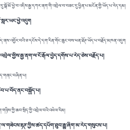
ྒོ་མོ་ཕྱེ་བ་འདིས་རྒྱ་དཀར་ནག་གི་འབྲེལ་བ་བཟང་དུ་ཕྱིན་པ་མངོན་གྱི་ཡོད་པ་རེད་དམ།
ོ་སླར་ཡང་ཕྱེ་འདུག
ང་བོད་ནས་འབྱོར་བའི་ཅ་དངོས་དེ་དག་རིན་གོང་ཆུང་བས་ཕན་ཐོཊ་ཡོད་པ་བརྗོད་མཁན་འདུག
ེལ་གྱིས་རྒྱ་ནག་ལ་ངོ་རྒོལ་བྱེད་དགོས་པ་རེད་ཅེས་བརྗོད་པ།
ཐུད་གནང་བཞིན་པ།
ཚབ་པ་བོད་ནང་བསྐྱོད་པ།
གཉིས་ཀྱི་ཆབ་སྲིད་ཀྱི་འབྲེལ་བའི་འཕེལ་རིམ།
་གཟེངས་རྟཊ་ཀྱིས་ཚད་དཔོག་ཐུབ་རྒྱུ་ཞིག་མ་རེད་གསུངས་པ།