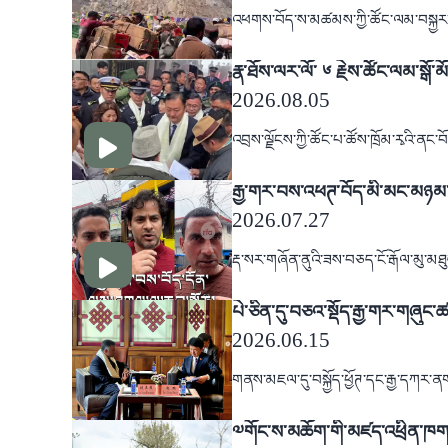
འཕགས་བོད་ས་མཚམས་ཀྱི་ཚོང་ལམ་བསྐྱར་དུ་ས
རྣ་ཐོས་ལར་ལོ་ ༦ རྗེས་ཚོང་ལམ་སྒོ་མ
2026.08.05
འབྲས་ལྗོངས་ཀྱི་ཚོང་པ་ཚོས་ཁྲོམ་རྭའི་ན
རྒྱ་གར་བས་འཕཊ་བོད་མི་མང་མཉམ་འབྲ
2026.07.27
རྡ་སར་གཞོན་ནུའི་ཟས་བཅད་ངོ་རྒོལ་མུ་མ
པེ་ཅིན་དུ་བཅའ་སྡོད་རྒྱ་གར་གཞུང་
2026.06.15
གནས་མཇལ་དུ་བསྐྱོད་ཕྱོཊ་དང་རྒྱ་དཀར་ནག་
༧གོང་ས་མཆོག་གི་མཛད་འཕྲིན་ཁག་ལ