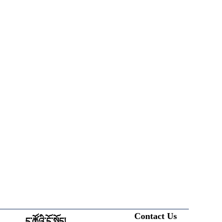
Contact Us
ང་ཚོའི་ངོ་སྤྲོད།