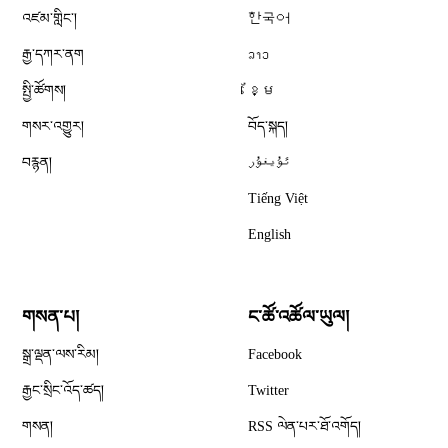
འཛམ་གླིང༌།
한국어
རྒྱ་དཀར་ནག
ລາວ
སྤྱི་ཚོགས།
ខ្មែ
གསར་འགྱུར།
བོད་སྐད།
བརྙན།
ئۇيغۇر
Tiếng Việt
English
གསན་པ།
ང་ཚོ་འཚོལ་ཡུལ།
Opens in new window
སྒྲ་ལྡན་ལས་རིམ།
Facebook
Opens in new window
རྒྱང་སྲིང་འོད་ཚད།
Twitter
Opens in new window
གསན།
RSS ལེན་པར་ཐོ་འགོད།