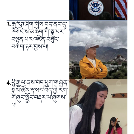
3
.
རྒྱ་རིཊ་ཤིག་གིས་བོད་ནང་དུ་
༧གོང་ས་མཆོག་གི་སྐུ་པར་
བསྟན་པར་འཛིན་བཟུང་
བཀག་ཉར་བྱས་པ།
4
.
ཕྱི་རྒྱལ་ནས་བོད་ཕྲུག་གཞོན་
སྐྱེས་ཚོས་རྡ་སར་བོད་ཀྱི་རིག་
གཞུང་སྦྱོང་བརྡར་ལ་ཞུགས་
པ།