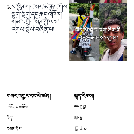
5
.
ས་ཕྱོཊ་གང་སར་མི་རྐྱང་གིས་
སྦག་སྦག་དང་རྐང་འཁོར།
གོམ་བགྲོད་སོཊ་ཀྱི་ལས་
འགུལ་སྤེལ་བཞིན་པ།
གསར་འགྱུར་དང་ལེ་ཚན།
སྐད་རིགས།
༸གོང་ས་མཆོག
普通话
བོད།
粤语
བཙན་བྱོལ།
မြန်မာ