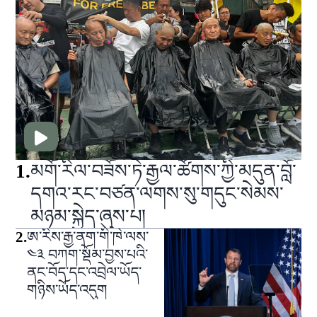
1
.
མགོ་རིལ་བཟོས་ཏེ་རྒྱལ་ཚོགས་ཀྱི་མདུན་བློ་
དགའ་རང་བཙན་ལགས་སུ་གདུང་སེམས་
མཉམ་སྐྱེད་ཞུས་པ།
2
.
ཨ་རིས་རྒྱ་ནག་གི་ཁེ་ལས་
༤༣ བཀག་སྡོམ་བྱས་པའི་
ནང་བོད་དང་འབྲེལ་ཡོད་
གཉིས་ཡོད་འདུག