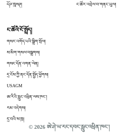
པོཌ་ཁཱསཊ།
ང་ཚོར་འབྲེལ་བ་གནང་ཡུལ།
ང་ཚོའི་ངོ་སྤྲོད།
གསར་འགོད་པའི་སྒྲིག་སྲོལ།
Opens in new window
ས་མིག་གསལ་བསྒྲགས།
གསང་དོན་འགན་ལེན།
དྲ་ངོས་ཀྱི་ནང་དོན་སྤྱོད་ཕྱོགས།
Opens in new window
USAGM
Opens in new window
ཨ་རིའི་རླུང་འཕྲིན་ལས་ཁང༌།
རམ་འདེགས།
དྲ་བའི་ས་ཁྲ།
© 2026 ཨེ་ཤེ་ཡ་རང་དབང་རླུང་འཕྲིན་ཁང་།