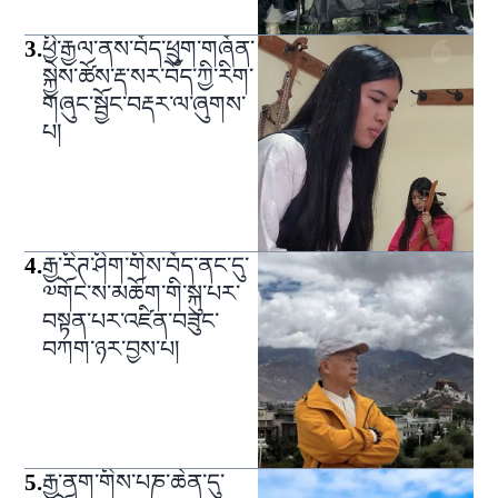
3
.
ཕྱི་རྒྱལ་ནས་བོད་ཕྲུག་གཞོན་
སྐྱེས་ཚོས་རྡ་སར་བོད་ཀྱི་རིག་
གཞུང་སྦྱོང་བརྡར་ལ་ཞུགས་
པ།
4
.
རྒྱ་རིཊ་ཤིག་གིས་བོད་ནང་དུ་
༧གོང་ས་མཆོག་གི་སྐུ་པར་
བསྟན་པར་འཛིན་བཟུང་
བཀག་ཉར་བྱས་པ།
5
.
རྒྱ་ནག་གིས་པཎ་ཆེན་དུ་