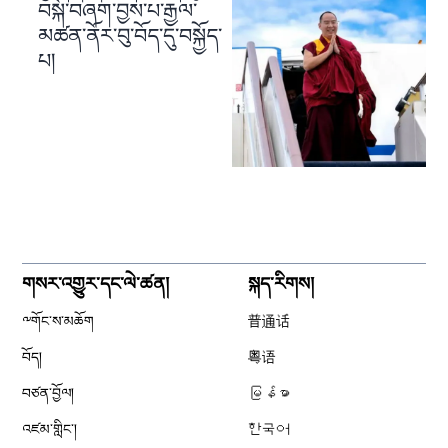
བསྐོ་བཞག་བྱས་པ་རྒྱལ་
མཚན་ནོར་བུ་བོད་དུ་བསྐྱོད་
པ།
གསར་འགྱུར་དང་ལེ་ཚན།
སྐད་རིགས།
༸གོང་ས་མཆོག
普通话
བོད།
粤语
བཙན་བྱོལ།
မြန်မာ
འཛམ་གླིང༌།
한국어