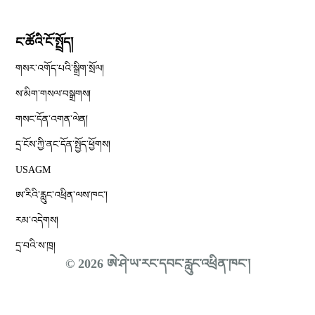
ང་ཚོའི་ངོ་སྤྲོད།
གསར་འགོད་པའི་སྒྲིག་སྲོལ།
Opens in new window
ས་མིག་གསལ་བསྒྲགས།
གསང་དོན་འགན་ལེན།
དྲ་ངོས་ཀྱི་ནང་དོན་སྤྱོད་ཕྱོགས།
Opens in new window
USAGM
Opens in new window
ཨ་རིའི་རླུང་འཕྲིན་ལས་ཁང༌།
རམ་འདེགས།
དྲ་བའི་ས་ཁྲ།
© 2026 ཨེ་ཤེ་ཡ་རང་དབང་རླུང་འཕྲིན་ཁང་།