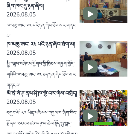
ཞིབ་ཁང་དུ་ཉན་ཞིབ།
2026.08.05
ཁ་མཆུ་ཨང་ ༢༣ པའི་ཉན་ཞིབ་ཐོག་མར་གནང་
པ།
ཁ་མཆུ་ཨང་ ༢༣ པའི་ཉན་ཞིབ་ཐོག་མ།
2026.08.05
སྤྱི་འཐུས་བཞེངས་ཕྱོགས་ཀྱི་ཁྲིམས་གཏུག་གྱོད་
གཞིའི་ཁ་མཆུ་ཨང་ ༢༣ ཐད་ཉན་ཞིབ་ཐོག་མར་
གནང་པ།
མི་ནེ་སོ་ཊ་ནས་ཤི་ཁ་གྷོ་བར་གོམ་བགྲོད།
2026.08.05
དགུང་ལོ་ ༨༢ ཡིན་པའི་ལས་འགུལ་བ་ཞིག་གིས་
བློ་དགའ་རང་བཙན་ལཊ་ལ་ཆེ་བསྟོད་ཞུ་སླད་