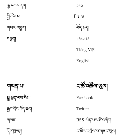
རྒྱ་དཀར་ནག
ລາວ
སྤྱི་ཚོགས།
ខ្មែ
གསར་འགྱུར།
བོད་སྐད།
བརྙན།
ئۇيغۇر
Tiếng Việt
English
གསན་པ།
ང་ཚོ་འཚོལ་ཡུལ།
Opens in new window
སྒྲ་ལྡན་ལས་རིམ།
Facebook
Opens in new window
རྒྱང་སྲིང་འོད་ཚད།
Twitter
Opens in new window
གསན།
RSS ལེན་པར་ཐོ་འགོད།
པོཌ་ཁཱསཊ།
ང་ཚོར་འབྲེལ་བ་གནང་ཡུལ།