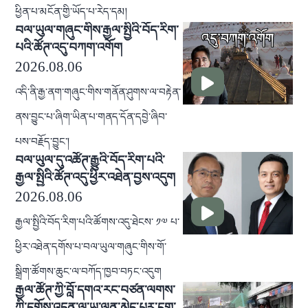
ཕྱིན་པ་མངོན་གྱི་ཡོད་པ་རེད་དམ།
བལ་ཡུལ་གཞུང་གིས་རྒྱལ་སྤྱིའི་བོད་རིག་
པའི་ཚོཊ་འདུ་བཀག་འགོག
2026.08.06
འདི་ནི་རྒྱ་ནག་གཞུང་གིས་གནོན་ཤུགས་ལ་བརྟེན་
ནས་བྱུང་པ་ཞིག་ཡིན་པ་གནད་དོན་དབྱེ་ཞིབ་
པས་བརྗོད་བྱུང་།
བལ་ཡུལ་དུ་འཚོཊ་རྒྱུའི་བོད་རིག་པའི་
རྒྱལ་སྤྱིའི་ཚོཊ་འདུ་ཕྱིར་འཐེན་བྱས་འདུག
2026.08.06
རྒྱལ་སྤྱིའི་བོད་རིག་པའི་ཚོགས་འདུ་ཐེངས་ ༡༧ པ་
ཕྱིར་འཐེན་དགོས་པ་བལ་ཡུལ་གཞུང་གིས་གོ་
སྒྲིག་ཚོགས་ཆུང་ལ་བཀོད་ཁྱབ་བཏང་འདུག
རྒྱལ་ཚོཊ་ཀྱི་བློ་དགའ་རང་བཙན་ལགས་
ཀྱི་དགོས་འདུན་ལ་ཡ་ལན་མེད་པར་ངག་