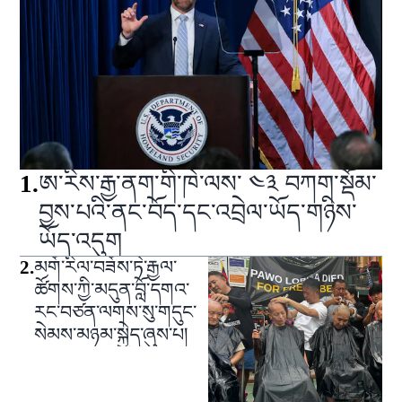
1
.
ཨ་རིས་རྒྱ་ནག་གི་ཁེ་ལས་ ༤༣ བཀག་སྡོམ་
བྱས་པའི་ནང་བོད་དང་འབྲེལ་ཡོད་གཉིས་
ཡོད་འདུག
2
.
མགོ་རིལ་བཟོས་ཏེ་རྒྱལ་
ཚོགས་ཀྱི་མདུན་བློ་དགའ་
རང་བཙན་ལགས་སུ་གདུང་
སེམས་མཉམ་སྐྱེད་ཞུས་པ།