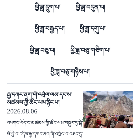
ཕྱི་ཟླ་དྲུག་པ།
ཕྱི་ཟླ་བདུན་པ།
ཕྱི་ཟླ་བརྒྱད་པ།
ཕྱི་ཟླ་དགུ་པ།
ཕྱི་ཟླ་བཅུ་པ།
ཕྱི་ཟླ་བཅུ་གཅིག་པ།
ཕྱི་ཟླ་བཅུ་གཉིས་པ།
རྒྱ་དཀར་ནག་གི་འབྲེལ་ལམ་དང་ས་
མཚམས་ཀྱི་ཚོང་ལམ་རྙིང་པ།
2026.08.06
འཕགས་བོད་ས་མཚམས་ཀྱི་ཚོང་ལམ་བསྐྱར་དུ་སྒོ་
མོ་ཕྱེ་བ་འདིས་རྒྱ་དཀར་ནག་གི་འབྲེལ་བ་བཟང་དུ་