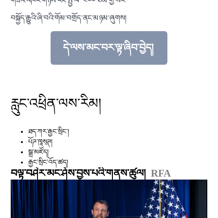
གཟའ་འཁོར་གཉིས་རིང་སྤྱི་ལེ་ ༤༠༠ ཙམ་གྱི་སར་
བསྐྱོད་རྒྱུའི་ཞི་བའི་གོམ་བགྲོད་ནང་མཉམ་ཞུགས།
དེ་ལས་མང་བར་ལྟ་ཞིབ་བྱེད།
བརྗོད་བྱ་འདིའི་སྐོར་གྱི་སྒྲུང་གཏམ་དེ་ལས་མང་བ
རླུང་འཕྲིན་ལས་རིམ།
ཐད་ཀར་རྒྱང་སྲིང༌།
པོཌ་ཁཱས྄ཊ།
སྒྲ་མཛོད།
རྒྱང་སྲིང་འོད་ཚད།
བལྟ་བཤེར་མང་ཤོས་བྱས་པའི་གནས་ཚུལ།
RFA