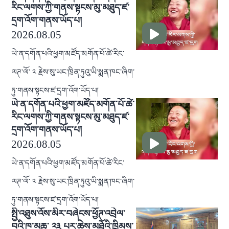
རིང་ལགས་ཀྱི་གནས་སྟངས་མུ་མཐུད་ཛ་
དྲག་འོག་གནས་ཡོད་པ།
2026.08.05
ཡེ་ན་དགོན་པའི་ཕྱག་མཛོད་མགོན་པོ་ཚེ་རིང་
ལཊ་ལོ་ ༢ རྗེས་སུ་ཡང་ཁྲིན་ཏུའུ་ཡི་སྨན་ཁང་ཞིག་
ཏུ་གནས་སྟངས་ཛ་དྲག་འོག་ཡོད་པ།
ཡེ་ན་དགོན་པའི་ཕྱག་མཛོད་མགོན་པོ་ཚེ་
རིང་ལགས་ཀྱི་གནས་སྟངས་མུ་མཐུད་ཛ་
དྲག་འོག་གནས་ཡོད་པ།
2026.08.05
ཡེ་ན་དགོན་པའི་ཕྱག་མཛོད་མགོན་པོ་ཚེ་རིང་
ལཊ་ལོ་ ༢ རྗེས་སུ་ཡང་ཁྲིན་ཏུའུ་ཡི་སྨན་ཁང་ཞིག་
ཏུ་གནས་སྟངས་ཛ་དྲག་འོག་ཡོད་པ།
སྤྱི་འཐུས་འོས་མིར་བཞེངས་ཕྱོཊ་འབྲེལ་
བའི་ཁ་མཆུ་ ༢༣ པར་ཆེས་མཐོའི་ཁྲིམས་