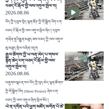
བཅད་ངོ་རྒོལ་གྱི་ལས་འགུལ་སྤེལ་བ།
2026.08.06
བོད་ཀྱི་དབུས་བེུད་ལྷན་ཚོཊ་ཀྱི་གོ་སྒྲིག་འོག་ངག་
བཅད་ངོ་རྒོལ་གྱི་ལས་འགུལ་སྤེལ་ཞིང་། དབུས་
གཞོན་ནུའི་རྒྱུན་མཐུད་ཟས་བཅད་ཀྱི་ལས་འགུལ་
མུ་མཐུད་སྤེལ་བཞིན་འདུག
རྒྱལ་ཚོགས་ཀྱི་ཡ་ལན་མེད་པ་གསལ་
སྟོན་ཆེད་ངག་བཅད་ངོ་རྒོལ་གྱི་ལས་
འགུལ་སྤེལ་བ།
2026.08.06
བཞུགས་སྒར་རྡ་སར་བོད་ཀྱི་བུད་མེད་ལྷན་ཚོགས་
ཀྱི་གོ་སྒྲིག་འོག (Silent Protest) ཞེས་ངག་
བཅད་ཀྱི་ལས་འགུལ་ཞིག་སྤེལ་སོང་།
ཡེ་ན་དགོན་པའི་ཕྱག་མཛོད་མགོན་པོ་ཚེ་