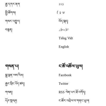
རྒྱ་དཀར་ནག
ລາວ
སྤྱི་ཚོགས།
ខ្មែ
གསར་འགྱུར།
བོད་སྐད།
བརྙན།
ئۇيغۇر
Tiếng Việt
English
གསན་པ།
ང་ཚོ་འཚོལ་ཡུལ།
Opens in new window
སྒྲ་ལྡན་ལས་རིམ།
Facebook
Opens in new window
རྒྱང་སྲིང་འོད་ཚད།
Twitter
Opens in new window
གསན།
RSS ལེན་པར་ཐོ་འགོད།
པོཌ་ཁཱསཊ།
ང་ཚོར་འབྲེལ་བ་གནང་ཡུལ།