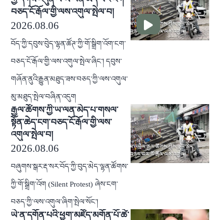
བཅད་ངོ་རྒོལ་གྱི་ལས་འགུལ་སྤེལ་བ།
2026.08.06
བོད་ཀྱི་དབུས་བེུད་ལྷན་ཚོཊ་ཀྱི་གོ་སྒྲིག་འོག་ངག་
བཅད་ངོ་རྒོལ་གྱི་ལས་འགུལ་སྤེལ་ཞིང་། དབུས་
གཞོན་ནུའི་རྒྱུན་མཐུད་ཟས་བཅད་ཀྱི་ལས་འགུལ་
མུ་མཐུད་སྤེལ་བཞིན་འདུག
རྒྱལ་ཚོགས་ཀྱི་ཡ་ལན་མེད་པ་གསལ་
སྟོན་ཆེད་ངག་བཅད་ངོ་རྒོལ་གྱི་ལས་
འགུལ་སྤེལ་བ།
2026.08.06
བཞུགས་སྒར་རྡ་སར་བོད་ཀྱི་བུད་མེད་ལྷན་ཚོགས་
ཀྱི་གོ་སྒྲིག་འོག (Silent Protest) ཞེས་ངག་
བཅད་ཀྱི་ལས་འགུལ་ཞིག་སྤེལ་སོང་།
ཡེ་ན་དགོན་པའི་ཕྱག་མཛོད་མགོན་པོ་ཚེ་