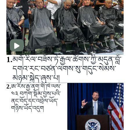
1
.
མགོ་རིལ་བཟོས་ཏེ་རྒྱལ་ཚོགས་ཀྱི་མདུན་བློ་
དགའ་རང་བཙན་ལགས་སུ་གདུང་སེམས་
མཉམ་སྐྱེད་ཞུས་པ།
2
.
ཨ་རིས་རྒྱ་ནག་གི་ཁེ་ལས་
༤༣ བཀག་སྡོམ་བྱས་པའི་
ནང་བོད་དང་འབྲེལ་ཡོད་
གཉིས་ཡོད་འདུག