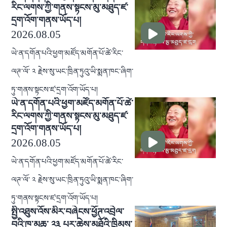
རིང་ལགས་ཀྱི་གནས་སྟངས་མུ་མཐུད་ཛ་
དྲག་འོག་གནས་ཡོད་པ།
2026.08.05
ཡེ་ན་དགོན་པའི་ཕྱག་མཛོད་མགོན་པོ་ཚེ་རིང་
ལཊ་ལོ་ ༢ རྗེས་སུ་ཡང་ཁྲིན་ཏུའུ་ཡི་སྨན་ཁང་ཞིག་
ཏུ་གནས་སྟངས་ཛ་དྲག་འོག་ཡོད་པ།
ཡེ་ན་དགོན་པའི་ཕྱག་མཛོད་མགོན་པོ་ཚེ་
རིང་ལགས་ཀྱི་གནས་སྟངས་མུ་མཐུད་ཛ་
དྲག་འོག་གནས་ཡོད་པ།
2026.08.05
ཡེ་ན་དགོན་པའི་ཕྱག་མཛོད་མགོན་པོ་ཚེ་རིང་
ལཊ་ལོ་ ༢ རྗེས་སུ་ཡང་ཁྲིན་ཏུའུ་ཡི་སྨན་ཁང་ཞིག་
ཏུ་གནས་སྟངས་ཛ་དྲག་འོག་ཡོད་པ།
སྤྱི་འཐུས་འོས་མིར་བཞེངས་ཕྱོཊ་འབྲེལ་
བའི་ཁ་མཆུ་ ༢༣ པར་ཆེས་མཐོའི་ཁྲིམས་