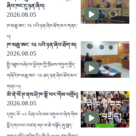
ཞིབ་ཁང་དུ་ཉན་ཞིབ།
2026.08.05
ཁ་མཆུ་ཨང་ ༢༣ པའི་ཉན་ཞིབ་ཐོག་མར་གནང་
པ།
ཁ་མཆུ་ཨང་ ༢༣ པའི་ཉན་ཞིབ་ཐོག་མ།
2026.08.05
སྤྱི་འཐུས་བཞེངས་ཕྱོགས་ཀྱི་ཁྲིམས་གཏུག་གྱོད་
གཞིའི་ཁ་མཆུ་ཨང་ ༢༣ ཐད་ཉན་ཞིབ་ཐོག་མར་
གནང་པ།
མི་ནེ་སོ་ཊ་ནས་ཤི་ཁ་གྷོ་བར་གོམ་བགྲོད།
2026.08.05
དགུང་ལོ་ ༨༢ ཡིན་པའི་ལས་འགུལ་བ་ཞིག་གིས་
བློ་དགའ་རང་བཙན་ལཊ་ལ་ཆེ་བསྟོད་ཞུ་སླད་