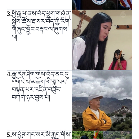
3
.
ཕྱི་རྒྱལ་ནས་བོད་ཕྲུག་གཞོན་
སྐྱེས་ཚོས་རྡ་སར་བོད་ཀྱི་རིག་
གཞུང་སྦྱོང་བརྡར་ལ་ཞུགས་
པ།
4
.
རྒྱ་རིཊ་ཤིག་གིས་བོད་ནང་དུ་
༧གོང་ས་མཆོག་གི་སྐུ་པར་
བསྟན་པར་འཛིན་བཟུང་
བཀག་ཉར་བྱས་པ།
5
.
ས་ཕྱོཊ་གང་སར་མི་རྐྱང་གིས་