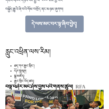
གཟའ་འཁོར་གཉིས་རིང་སྤྱི་ལེ་ ༤༠༠ ཙམ་གྱི་སར་
བསྐྱོད་རྒྱུའི་ཞི་བའི་གོམ་བགྲོད་ནང་མཉམ་ཞུགས།
དེ་ལས་མང་བར་ལྟ་ཞིབ་བྱེད།
བརྗོད་བྱ་འདིའི་སྐོར་གྱི་སྒྲུང་གཏམ་དེ་ལས་མང་བ
རླུང་འཕྲིན་ལས་རིམ།
ཐད་ཀར་རྒྱང་སྲིང༌།
པོཌ་ཁཱས྄ཊ།
སྒྲ་མཛོད།
རྒྱང་སྲིང་འོད་ཚད།
བལྟ་བཤེར་མང་ཤོས་བྱས་པའི་གནས་ཚུལ།
RFA