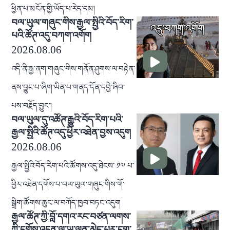
ཕྱིན་པ་མངོན་གྱི་ཡོད་པ་རེད་དམ།
བལ་ཡུལ་གཞུང་གིས་རྒྱལ་སྤྱིའི་བོད་རིག་
པའི་ཚོཊ་འདུ་བཀག་འགོག
2026.08.06
འདི་ནི་རྒྱ་ནག་གཞུང་གིས་གནོན་ཤུགས་ལ་བརྟེན་
ནས་བྱུང་པ་ཞིག་ཡིན་པ་གནད་དོན་དབྱེ་ཞིབ་
པས་བརྗོད་བྱུང་།
བལ་ཡུལ་དུ་འཚོཊ་རྒྱུའི་བོད་རིག་པའི་
རྒྱལ་སྤྱིའི་ཚོཊ་འདུ་ཕྱིར་འཐེན་བྱས་འདུག
2026.08.06
རྒྱལ་སྤྱིའི་བོད་རིག་པའི་ཚོགས་འདུ་ཐེངས་ ༡༧ པ་
ཕྱིར་འཐེན་དགོས་པ་བལ་ཡུལ་གཞུང་གིས་གོ་
སྒྲིག་ཚོགས་ཆུང་ལ་བཀོད་ཁྱབ་བཏང་འདུག
རྒྱལ་ཚོཊ་ཀྱི་བློ་དགའ་རང་བཙན་ལགས་
ཀྱི་དགོས་འདུན་ལ་ཡ་ལན་མེད་པར་ངག་