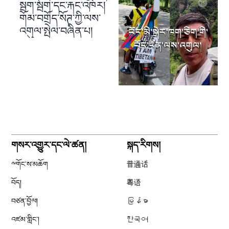
སྦག་སྦག་དང་རྐང་འཁོར།
གོམ་བགྲོད་སོཊ་ཀྱི་ལས་
འགུལ་སྤེལ་བཞིན་པ།
གསར་འགྱུར་དང་ལེ་ཚན།
སྐད་རིགས།
༸གོང་ས་མཆོག
普通话
བོད།
粤语
བཙན་བྱོལ།
မြန်မာ
འཛམ་གླིང༌།
한국어