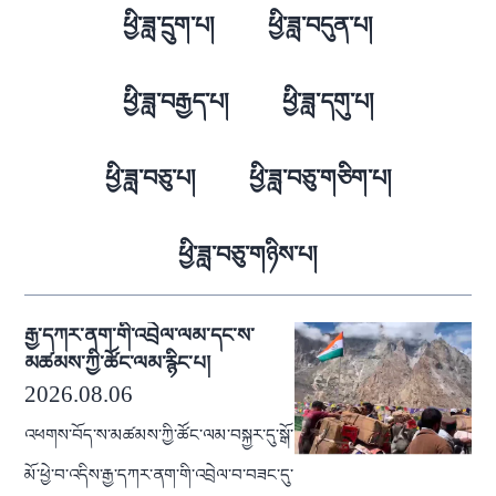
ཕྱི་ཟླ་དྲུག་པ།
ཕྱི་ཟླ་བདུན་པ།
ཕྱི་ཟླ་བརྒྱད་པ།
ཕྱི་ཟླ་དགུ་པ།
ཕྱི་ཟླ་བཅུ་པ།
ཕྱི་ཟླ་བཅུ་གཅིག་པ།
ཕྱི་ཟླ་བཅུ་གཉིས་པ།
རྒྱ་དཀར་ནག་གི་འབྲེལ་ལམ་དང་ས་
མཚམས་ཀྱི་ཚོང་ལམ་རྙིང་པ།
2026.08.06
འཕགས་བོད་ས་མཚམས་ཀྱི་ཚོང་ལམ་བསྐྱར་དུ་སྒོ་
མོ་ཕྱེ་བ་འདིས་རྒྱ་དཀར་ནག་གི་འབྲེལ་བ་བཟང་དུ་