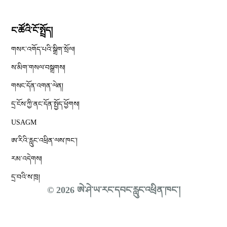
ང་ཚོའི་ངོ་སྤྲོད།
གསར་འགོད་པའི་སྒྲིག་སྲོལ།
Opens in new window
ས་མིག་གསལ་བསྒྲགས།
གསང་དོན་འགན་ལེན།
དྲ་ངོས་ཀྱི་ནང་དོན་སྤྱོད་ཕྱོགས།
Opens in new window
USAGM
Opens in new window
ཨ་རིའི་རླུང་འཕྲིན་ལས་ཁང༌།
རམ་འདེགས།
དྲ་བའི་ས་ཁྲ།
© 2026 ཨེ་ཤེ་ཡ་རང་དབང་རླུང་འཕྲིན་ཁང་།