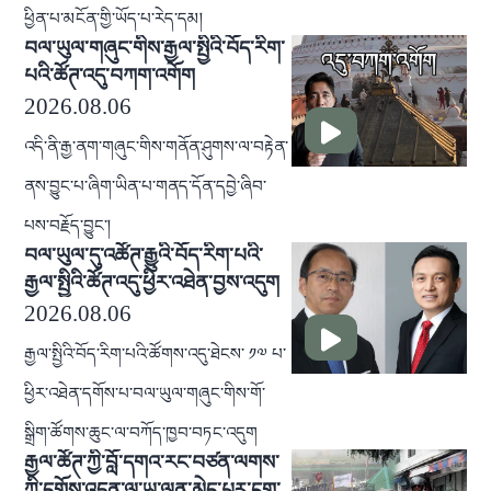
ཕྱིན་པ་མངོན་གྱི་ཡོད་པ་རེད་དམ།
བལ་ཡུལ་གཞུང་གིས་རྒྱལ་སྤྱིའི་བོད་རིག་
པའི་ཚོཊ་འདུ་བཀག་འགོག
2026.08.06
འདི་ནི་རྒྱ་ནག་གཞུང་གིས་གནོན་ཤུགས་ལ་བརྟེན་
ནས་བྱུང་པ་ཞིག་ཡིན་པ་གནད་དོན་དབྱེ་ཞིབ་
པས་བརྗོད་བྱུང་།
བལ་ཡུལ་དུ་འཚོཊ་རྒྱུའི་བོད་རིག་པའི་
རྒྱལ་སྤྱིའི་ཚོཊ་འདུ་ཕྱིར་འཐེན་བྱས་འདུག
2026.08.06
རྒྱལ་སྤྱིའི་བོད་རིག་པའི་ཚོགས་འདུ་ཐེངས་ ༡༧ པ་
ཕྱིར་འཐེན་དགོས་པ་བལ་ཡུལ་གཞུང་གིས་གོ་
སྒྲིག་ཚོགས་ཆུང་ལ་བཀོད་ཁྱབ་བཏང་འདུག
རྒྱལ་ཚོཊ་ཀྱི་བློ་དགའ་རང་བཙན་ལགས་
ཀྱི་དགོས་འདུན་ལ་ཡ་ལན་མེད་པར་ངག་