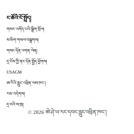
ང་ཚོའི་ངོ་སྤྲོད།
གསར་འགོད་པའི་སྒྲིག་སྲོལ།
Opens in new window
ས་མིག་གསལ་བསྒྲགས།
གསང་དོན་འགན་ལེན།
དྲ་ངོས་ཀྱི་ནང་དོན་སྤྱོད་ཕྱོགས།
Opens in new window
USAGM
Opens in new window
ཨ་རིའི་རླུང་འཕྲིན་ལས་ཁང༌།
རམ་འདེགས།
དྲ་བའི་ས་ཁྲ།
© 2026 ཨེ་ཤེ་ཡ་རང་དབང་རླུང་འཕྲིན་ཁང་།