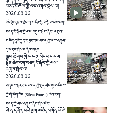
བཅད་ངོ་རྒོལ་གྱི་ལས་འགུལ་སྤེལ་བ།
2026.08.06
བོད་ཀྱི་དབུས་བེུད་ལྷན་ཚོཊ་ཀྱི་གོ་སྒྲིག་འོག་ངག་
བཅད་ངོ་རྒོལ་གྱི་ལས་འགུལ་སྤེལ་ཞིང་། དབུས་
གཞོན་ནུའི་རྒྱུན་མཐུད་ཟས་བཅད་ཀྱི་ལས་འགུལ་
མུ་མཐུད་སྤེལ་བཞིན་འདུག
རྒྱལ་ཚོགས་ཀྱི་ཡ་ལན་མེད་པ་གསལ་
སྟོན་ཆེད་ངག་བཅད་ངོ་རྒོལ་གྱི་ལས་
འགུལ་སྤེལ་བ།
2026.08.06
བཞུགས་སྒར་རྡ་སར་བོད་ཀྱི་བུད་མེད་ལྷན་ཚོགས་
ཀྱི་གོ་སྒྲིག་འོག (Silent Protest) ཞེས་ངག་
བཅད་ཀྱི་ལས་འགུལ་ཞིག་སྤེལ་སོང་།
ཡེ་ན་དགོན་པའི་ཕྱག་མཛོད་མགོན་པོ་ཚེ་