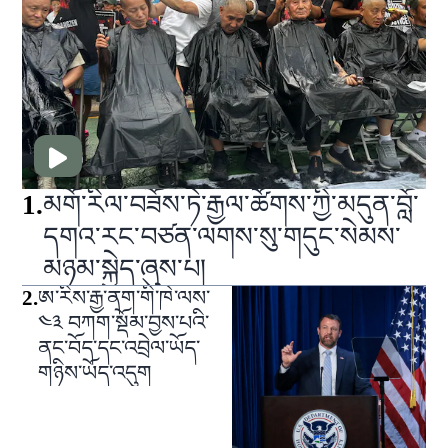
1
.
མགོ་རིལ་བཟོས་ཏེ་རྒྱལ་ཚོགས་ཀྱི་མདུན་བློ་
དགའ་རང་བཙན་ལགས་སུ་གདུང་སེམས་
མཉམ་སྐྱེད་ཞུས་པ།
2
.
ཨ་རིས་རྒྱ་ནག་གི་ཁེ་ལས་
༤༣ བཀག་སྡོམ་བྱས་པའི་
ནང་བོད་དང་འབྲེལ་ཡོད་
གཉིས་ཡོད་འདུག