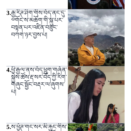
3
.
རྒྱ་རིཊ་ཤིག་གིས་བོད་ནང་དུ་
༧གོང་ས་མཆོག་གི་སྐུ་པར་
བསྟན་པར་འཛིན་བཟུང་
བཀག་ཉར་བྱས་པ།
4
.
ཕྱི་རྒྱལ་ནས་བོད་ཕྲུག་གཞོན་
སྐྱེས་ཚོས་རྡ་སར་བོད་ཀྱི་རིག་
གཞུང་སྦྱོང་བརྡར་ལ་ཞུགས་
པ།
5
.
ས་ཕྱོཊ་གང་སར་མི་རྐྱང་གིས་