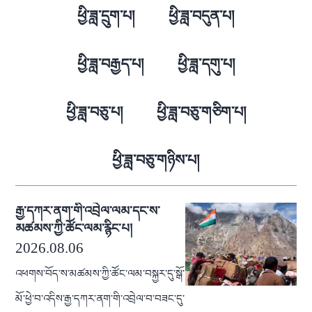
ཕྱི་ཟླ་དྲུག་པ།
ཕྱི་ཟླ་བདུན་པ།
ཕྱི་ཟླ་བརྒྱད་པ།
ཕྱི་ཟླ་དགུ་པ།
ཕྱི་ཟླ་བཅུ་པ།
ཕྱི་ཟླ་བཅུ་གཅིག་པ།
ཕྱི་ཟླ་བཅུ་གཉིས་པ།
རྒྱ་དཀར་ནག་གི་འབྲེལ་ལམ་དང་ས་
མཚམས་ཀྱི་ཚོང་ལམ་རྙིང་པ།
2026.08.06
འཕགས་བོད་ས་མཚམས་ཀྱི་ཚོང་ལམ་བསྐྱར་དུ་སྒོ་
མོ་ཕྱེ་བ་འདིས་རྒྱ་དཀར་ནག་གི་འབྲེལ་བ་བཟང་དུ་