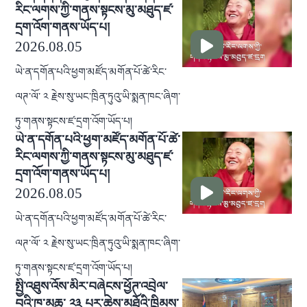
རིང་ལགས་ཀྱི་གནས་སྟངས་མུ་མཐུད་ཛ་
དྲག་འོག་གནས་ཡོད་པ།
2026.08.05
ཡེ་ན་དགོན་པའི་ཕྱག་མཛོད་མགོན་པོ་ཚེ་རིང་
ལཊ་ལོ་ ༢ རྗེས་སུ་ཡང་ཁྲིན་ཏུའུ་ཡི་སྨན་ཁང་ཞིག་
ཏུ་གནས་སྟངས་ཛ་དྲག་འོག་ཡོད་པ།
ཡེ་ན་དགོན་པའི་ཕྱག་མཛོད་མགོན་པོ་ཚེ་
རིང་ལགས་ཀྱི་གནས་སྟངས་མུ་མཐུད་ཛ་
དྲག་འོག་གནས་ཡོད་པ།
2026.08.05
ཡེ་ན་དགོན་པའི་ཕྱག་མཛོད་མགོན་པོ་ཚེ་རིང་
ལཊ་ལོ་ ༢ རྗེས་སུ་ཡང་ཁྲིན་ཏུའུ་ཡི་སྨན་ཁང་ཞིག་
ཏུ་གནས་སྟངས་ཛ་དྲག་འོག་ཡོད་པ།
སྤྱི་འཐུས་འོས་མིར་བཞེངས་ཕྱོཊ་འབྲེལ་
བའི་ཁ་མཆུ་ ༢༣ པར་ཆེས་མཐོའི་ཁྲིམས་