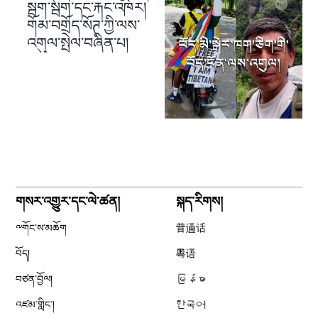
སྦག་སྦག་དང་རྐང་འཁོར།
གོམ་བགྲོད་སོཊ་ཀྱི་ལས་
འགུལ་སྤེལ་བཞིན་པ།
གསར་འགྱུར་དང་ལེ་ཚན།
སྐད་རིགས།
༸གོང་ས་མཆོག
普通话
བོད།
粤语
བཙན་བྱོལ།
မြန်မာ
འཛམ་གླིང༌།
한국어