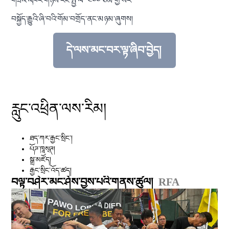
གཟའ་འཁོར་གཉིས་རིང་སྤྱི་ལེ་ ༤༠༠ ཙམ་གྱི་སར་
བསྐྱོད་རྒྱུའི་ཞི་བའི་གོམ་བགྲོད་ནང་མཉམ་ཞུགས།
དེ་ལས་མང་བར་ལྟ་ཞིབ་བྱེད།
བརྗོད་བྱ་འདིའི་སྐོར་གྱི་སྒྲུང་གཏམ་དེ་ལས་མང་བ
རླུང་འཕྲིན་ལས་རིམ།
ཐད་ཀར་རྒྱང་སྲིང༌།
པོཌ་ཁཱས྄ཊ།
སྒྲ་མཛོད།
རྒྱང་སྲིང་འོད་ཚད།
བལྟ་བཤེར་མང་ཤོས་བྱས་པའི་གནས་ཚུལ།
RFA