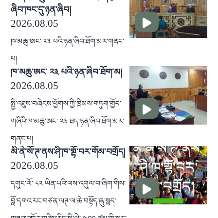
ཞིབ་ཁང་དུ་ཉན་ཞིབ།
2026.08.05
ཁ་མཆུ་ཨང་ ༢༣ པའི་ཉན་ཞིབ་ཐོག་མར་གནང་
པ།
ཁ་མཆུ་ཨང་ ༢༣ པའི་ཉན་ཞིབ་ཐོག་མ།
2026.08.05
སྤྱི་འཐུས་བཞེངས་ཕྱོགས་ཀྱི་ཁྲིམས་གཏུག་གྱོད་
གཞིའི་ཁ་མཆུ་ཨང་ ༢༣ ཐད་ཉན་ཞིབ་ཐོག་མར་
གནང་པ།
མི་ནེ་སོ་ཊ་ནས་ཤི་ཁ་གྷོ་བར་གོམ་བགྲོད།
2026.08.05
དགུང་ལོ་ ༨༢ ཡིན་པའི་ལས་འགུལ་བ་ཞིག་གིས་
བློ་དགའ་རང་བཙན་ལཊ་ལ་ཆེ་བསྟོད་ཞུ་སླད་