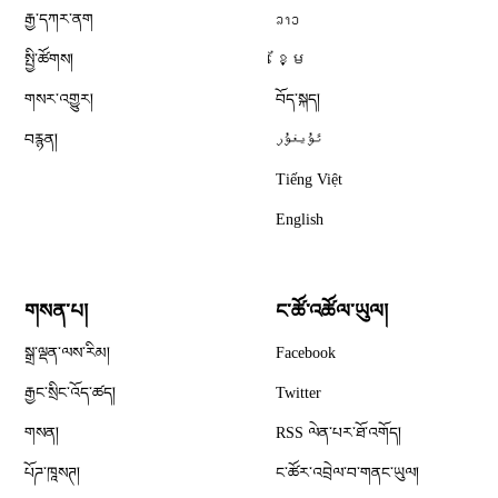
རྒྱ་དཀར་ནག
ລາວ
སྤྱི་ཚོགས།
ខ្មែ
གསར་འགྱུར།
བོད་སྐད།
བརྙན།
ئۇيغۇر
Tiếng Việt
English
གསན་པ།
ང་ཚོ་འཚོལ་ཡུལ།
Opens in new window
སྒྲ་ལྡན་ལས་རིམ།
Facebook
Opens in new window
རྒྱང་སྲིང་འོད་ཚད།
Twitter
Opens in new window
གསན།
RSS ལེན་པར་ཐོ་འགོད།
པོཌ་ཁཱསཊ།
ང་ཚོར་འབྲེལ་བ་གནང་ཡུལ།