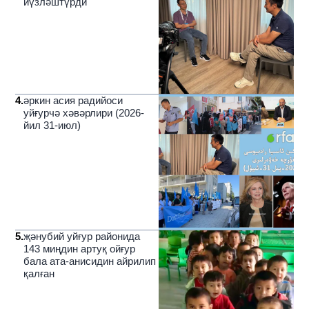
йүзләштүрди
4
.
әркин асия радийоси
уйғурчә хәвәрлири (2026-
йил 31-июл)
5
.
җәнубий уйғур районида
143 миңдин артуқ ойғур
бала ата-анисидин айрилип
қалған