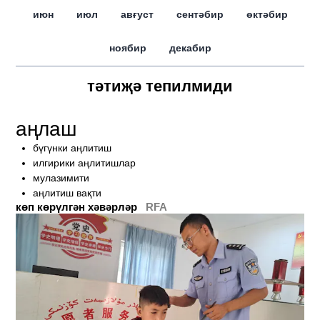
июн
июл
авғуст
сентәбир
өктәбир
ноябир
декабир
тәтиҗә тепилмиди
аңлаш
бүгүнки аңлитиш
илгирики аңлитишлар
мулазимити
аңлитиш вақти
көп көрүлгән хәвәрләр
RFA