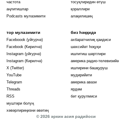
частота
тосуқлиридин өтүш
Opens in new window
аңлитишлар
қораллири
Podcasts мулазимити
алақилишиң
тор мулазимити
биз һәққидә
Opens in new window
Faceboook (уйғурчә)
ахбаратчилиқ қаидиси
Opens in new window
Facebook (Кирилчә)
шәхсийәт һоқуқи
Opens in new window
Instagram (уйғурчә)
ишлитиш шәртлири
Opens in new window
Instagram (Кирилчә)
америка радио-телевизийә
Opens in new window
X (Twitter)
ишлирини башқуруш
Opens in new window
Opens in new window
YouTube
мудирийити
Opens in new window
Opens in new windo
Telegram
америка авази
Opens in new window
Threads
ярдәм
RSS
бәт қурулмиси
муштәри болуң
хәвәрлириңизни әвәтиң
© 2026 әркин асия радийоси