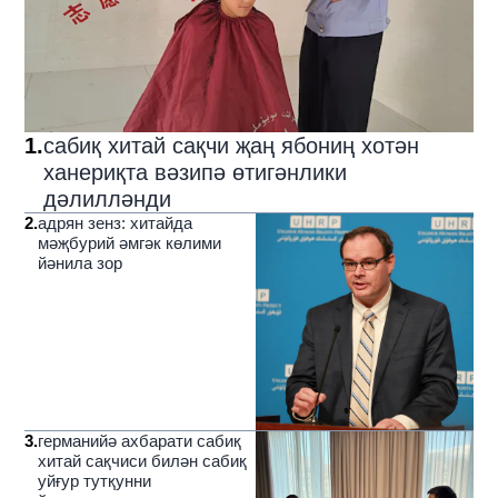
1
.
сабиқ хитай сақчи җаң ябониң хотән
ханериқта вәзипә өтигәнлики
дәлилләнди
2
.
адрян зенз: хитайда
мәҗбурий әмгәк көлими
йәнила зор
3
.
германийә ахбарати сабиқ
хитай сақчиси билән сабиқ
уйғур тутқунни