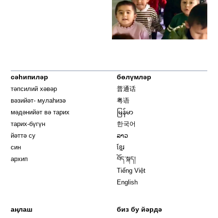
сәһипиләр
бөлүмләр
тәпсилий хәвәр
普通话
вәзийәт- мулаһизә
粤语
мәдәнийәт вә тарих
မြန်မာ
тарих-бүгүн
한국어
йәттә су
ລາວ
син
ខ្មែរ
архип
བོད་སྐད།
Tiếng Việt
English
аңлаш
биз бу йәрдә