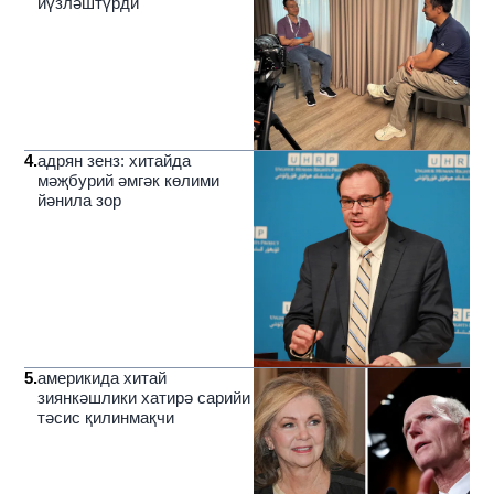
йүзләштүрди
4
.
адрян зенз: хитайда
мәҗбурий әмгәк көлими
йәнила зор
5
.
америкида хитай
зиянкәшлики хатирә сарийи
тәсис қилинмақчи