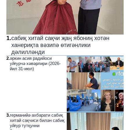
1
.
сабиқ хитай сақчи җаң ябониң хотән
ханериқта вәзипә өтигәнлики
дәлилләнди
2
.
әркин асия радийоси
уйғурчә хәвәрлири (2026-
йил 31-июл)
3
.
германийә ахбарати сабиқ
хитай сақчиси билән сабиқ
уйғур тутқунни