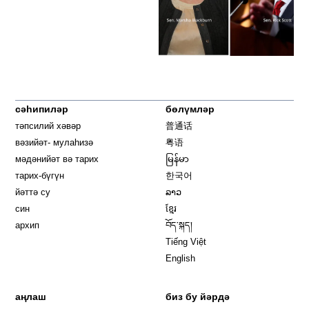
сәһипиләр
бөлүмләр
тәпсилий хәвәр
普通话
вәзийәт- мулаһизә
粤语
мәдәнийәт вә тарих
မြန်မာ
тарих-бүгүн
한국어
йәттә су
ລາວ
син
ខ្មែរ
архип
བོད་སྐད།
Tiếng Việt
English
аңлаш
биз бу йәрдә