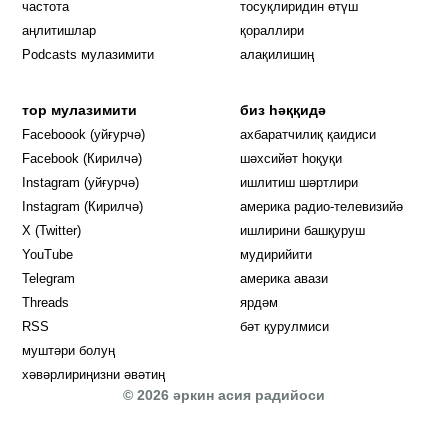
частота
тосуқлиридин өтүш
Opens in new window
аңлитишлар
қораллири
Podcasts мулазимити
алақилишиң
тор мулазимити
биз һәққидә
Opens in new window
Faceboook (уйғурчә)
ахбаратчилиқ қаидиси
Opens in new window
Facebook (Кирилчә)
шәхсийәт һоқуқи
Opens in new window
Instagram (уйғурчә)
ишлитиш шәртлири
Opens in new window
Instagram (Кирилчә)
америка радио-телевизийә
Opens in new window
X (Twitter)
ишлирини башқуруш
Opens in new window
Opens in new window
YouTube
мудирийити
Opens in new window
Opens in new windo
Telegram
америка авази
Opens in new window
Threads
ярдәм
RSS
бәт қурулмиси
муштәри болуң
хәвәрлириңизни әвәтиң
© 2026 әркин асия радийоси