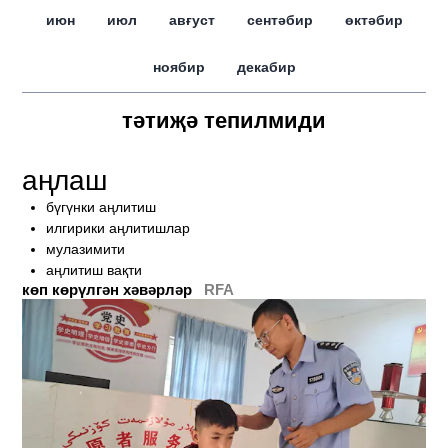
июн
июл
авғуст
сентәбир
өктәбир
ноябир
декабир
тәтиҗә тепилмиди
аңлаш
бүгүнки аңлитиш
илгирики аңлитишлар
мулазимити
аңлитиш вақти
көп көрүлгән хәвәрләр
RFA