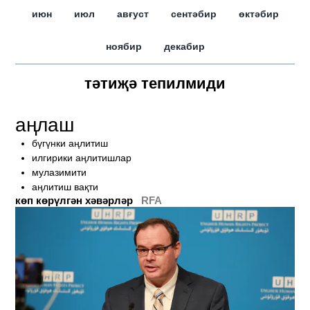
июн
июл
авғуст
сентәбир
өктәбир
ноябир
декабир
тәтиҗә тепилмиди
аңлаш
бүгүнки аңлитиш
илгирики аңлитишлар
мулазимити
аңлитиш вақти
көп көрүлгән хәвәрләр
RFA