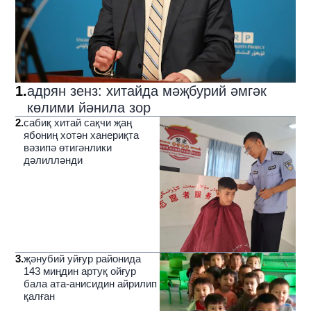
1
.
адрян зенз: хитайда мәҗбурий әмгәк
көлими йәнила зор
2
.
сабиқ хитай сақчи җаң
ябониң хотән ханериқта
вәзипә өтигәнлики
дәлилләнди
3
.
җәнубий уйғур районида
143 миңдин артуқ ойғур
бала ата-анисидин айрилип
қалған