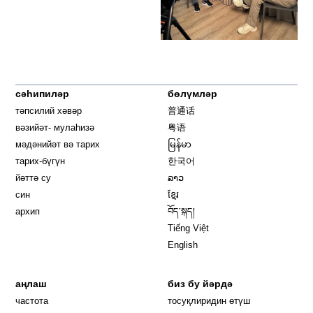
сәһипиләр
бөлүмләр
тәпсилий хәвәр
普通话
вәзийәт- мулаһизә
粤语
мәдәнийәт вә тарих
မြန်မာ
тарих-бүгүн
한국어
йәттә су
ລາວ
син
ខ្មែរ
архип
བོད་སྐད།
Tiếng Việt
English
аңлаш
биз бу йәрдә
частота
тосуқлиридин өтүш