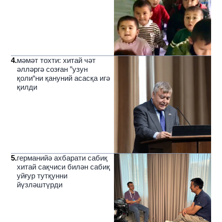
4
.
мәмәт тохти: хитай чәт
әлләргә созған ”узун
қоли“ни қануний асасқа игә
қилди
5
.
германийә ахбарати сабиқ
хитай сақчиси билән сабиқ
уйғур тутқунни
йүзләштүрди