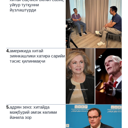
уйғур тутқунни
йүзләштүрди
4
.
америкида хитай
зиянкәшлики хатирә сарийи
тәсис қилинмақчи
5
.
адрян зенз: хитайда
мәҗбурий әмгәк көлими
йәнила зор