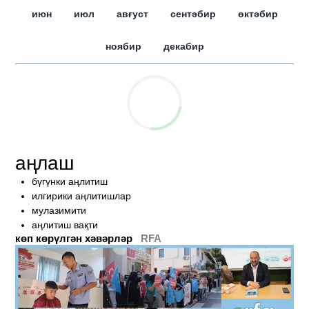
июн
июл
авғуст
сентәбир
өктәбир
ноябир
декабир
аңлаш
бүгүнки аңлитиш
илгирики аңлитишлар
мулазимити
аңлитиш вақти
көп көрүлгән хәвәрләр
RFA