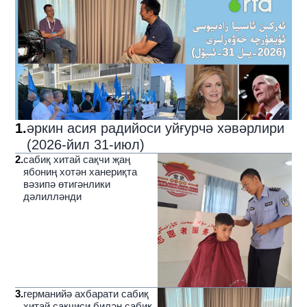
1
.
әркин асия радийоси уйғурчә хәвәрлири
(2026-йил 31-июл)
2
.
сабиқ хитай сақчи җаң
ябониң хотән ханериқта
вәзипә өтигәнлики
дәлилләнди
3
.
германийә ахбарати сабиқ
хитай сақчиси билән сабиқ