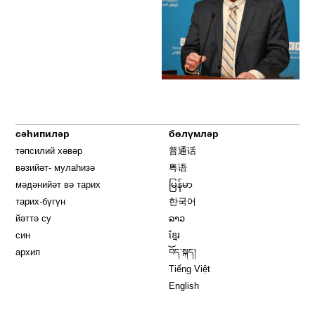
сәһипиләр
бөлүмләр
тәпсилий хәвәр
普通话
вәзийәт- мулаһизә
粤语
мәдәнийәт вә тарих
မြန်မာ
тарих-бүгүн
한국어
йәттә су
ລາວ
син
ខ្មែរ
архип
བོད་སྐད།
Tiếng Việt
English