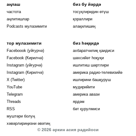
аңлаш
биз бу йәрдә
частота
тосуқлиридин өтүш
Opens in new window
аңлитишлар
қораллири
Podcasts мулазимити
алақилишиң
тор мулазимити
биз һәққидә
Opens in new window
Faceboook (уйғурчә)
ахбаратчилиқ қаидиси
Opens in new window
Facebook (Кирилчә)
шәхсийәт һоқуқи
Opens in new window
Instagram (уйғурчә)
ишлитиш шәртлири
Opens in new window
Instagram (Кирилчә)
америка радио-телевизийә
Opens in new window
X (Twitter)
ишлирини башқуруш
Opens in new window
Opens in new window
YouTube
мудирийити
Opens in new window
Opens in new windo
Telegram
америка авази
Opens in new window
Threads
ярдәм
RSS
бәт қурулмиси
муштәри болуң
хәвәрлириңизни әвәтиң
© 2026 әркин асия радийоси