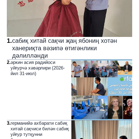
1
.
сабиқ хитай сақчи җаң ябониң хотән
ханериқта вәзипә өтигәнлики
дәлилләнди
2
.
әркин асия радийоси
уйғурчә хәвәрлири (2026-
йил 31-июл)
3
.
германийә ахбарати сабиқ
хитай сақчиси билән сабиқ
уйғур тутқунни