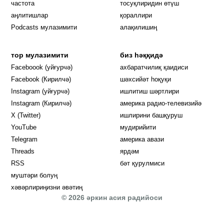
частота
тосуқлиридин өтүш
Opens in new window
аңлитишлар
қораллири
Podcasts мулазимити
алақилишиң
тор мулазимити
биз һәққидә
Opens in new window
Faceboook (уйғурчә)
ахбаратчилиқ қаидиси
Opens in new window
Facebook (Кирилчә)
шәхсийәт һоқуқи
Opens in new window
Instagram (уйғурчә)
ишлитиш шәртлири
Opens in new window
Instagram (Кирилчә)
америка радио-телевизийә
Opens in new window
X (Twitter)
ишлирини башқуруш
Opens in new window
Opens in new window
YouTube
мудирийити
Opens in new window
Opens in new windo
Telegram
америка авази
Opens in new window
Threads
ярдәм
RSS
бәт қурулмиси
муштәри болуң
хәвәрлириңизни әвәтиң
© 2026 әркин асия радийоси