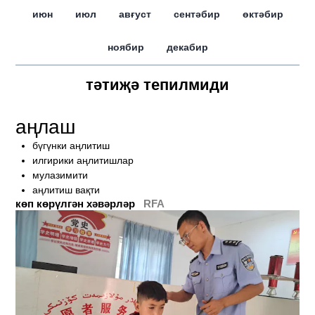
июн
июл
авғуст
сентәбир
өктәбир
ноябир
декабир
тәтиҗә тепилмиди
аңлаш
бүгүнки аңлитиш
илгирики аңлитишлар
мулазимити
аңлитиш вақти
көп көрүлгән хәвәрләр
RFA