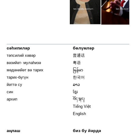
сәһипиләр
бөлүмләр
тәпсилий хәвәр
普通话
вәзийәт- мулаһизә
粤语
мәдәнийәт вә тарих
မြန်မာ
тарих-бүгүн
한국어
йәттә су
ລາວ
син
ខ្មែរ
архип
བོད་སྐད།
Tiếng Việt
English
аңлаш
биз бу йәрдә