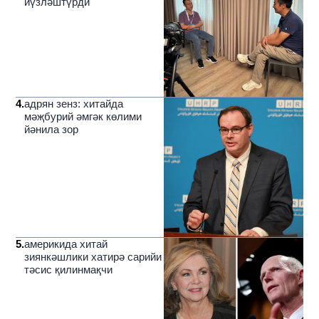
йүзләштүрди
4
.
адрян зенз: хитайда
мәҗбурий әмгәк көлими
йәнила зор
5
.
америкида хитай
зиянкәшлики хатирә сарийи
тәсис қилинмақчи