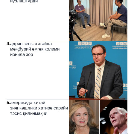
йүзләштүрди
4
.
адрян зенз: хитайда
мәҗбурий әмгәк көлими
йәнила зор
5
.
америкида хитай
зиянкәшлики хатирә сарийи
тәсис қилинмақчи