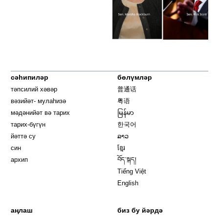
сәһипиләр
бөлүмләр
тәпсилий хәвәр
普通话
вәзийәт- мулаһизә
粤语
мәдәнийәт вә тарих
မြန်မာ
тарих-бүгүн
한국어
йәттә су
ລາວ
син
ខ្មែរ
архип
བོད་སྐད།
Tiếng Việt
English
аңлаш
биз бу йәрдә