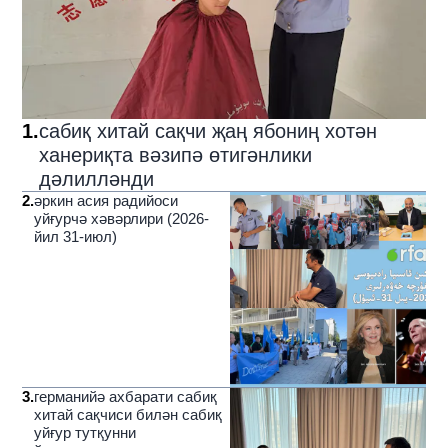
1
.
сабиқ хитай сақчи җаң ябониң хотән
ханериқта вәзипә өтигәнлики
дәлилләнди
2
.
әркин асия радийоси
уйғурчә хәвәрлири (2026-
йил 31-июл)
3
.
германийә ахбарати сабиқ
хитай сақчиси билән сабиқ
уйғур тутқунни