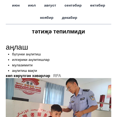
июн
июл
авғуст
сентәбир
өктәбир
ноябир
декабир
тәтиҗә тепилмиди
аңлаш
бүгүнки аңлитиш
илгирики аңлитишлар
мулазимити
аңлитиш вақти
көп көрүлгән хәвәрләр
RFA