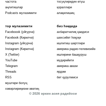
частота
тосуқлиридин өтүш
Opens in new window
аңлитишлар
қораллири
Podcasts мулазимити
алақилишиң
тор мулазимити
биз һәққидә
Opens in new window
Faceboook (уйғурчә)
ахбаратчилиқ қаидиси
Opens in new window
Facebook (Кирилчә)
шәхсийәт һоқуқи
Opens in new window
Instagram (уйғурчә)
ишлитиш шәртлири
Opens in new window
Instagram (Кирилчә)
америка радио-телевизийә
Opens in new window
X (Twitter)
ишлирини башқуруш
Opens in new window
Opens in new window
YouTube
мудирийити
Opens in new window
Opens in new windo
Telegram
америка авази
Opens in new window
Threads
ярдәм
RSS
бәт қурулмиси
муштәри болуң
хәвәрлириңизни әвәтиң
© 2026 әркин асия радийоси