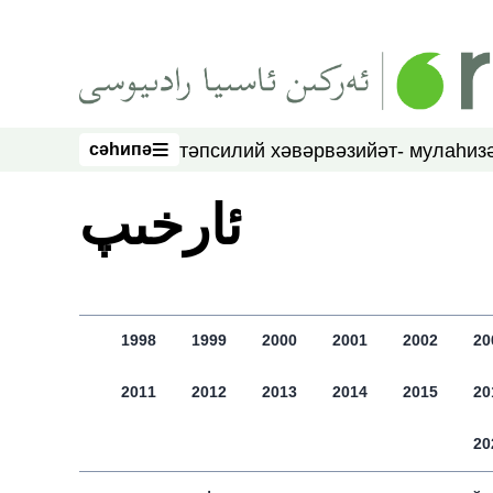
асаслиқ мәзмунға атлаң
сәһипә
тәпсилий хәвәр
вәзийәт- мулаһиз
сәһипә
ﺋﺎﺭﺧﯩﭗ
1998
1999
2000
2001
2002
20
2011
2012
2013
2014
2015
20
20