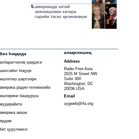
5
.
америкида хитай
зиянкәшлики хатирә
сарийи тәсис қилинмақчи
алақилишиң
биз һәққидә
 window
Address
ахбаратчилиқ қаидиси
window
Radio Free Asia
шәхсийәт һоқуқи
2025 M Street NW
window
Suite 300
ишлитиш шәртлири
Washington, DC
window
америка радио-телевизийә
20036 USA
ишлирини башқуруш
Email
Opens in new window
uygweb@rfa.org
мудирийити
Opens in new window
америка авази
ярдәм
бәт қурулмиси