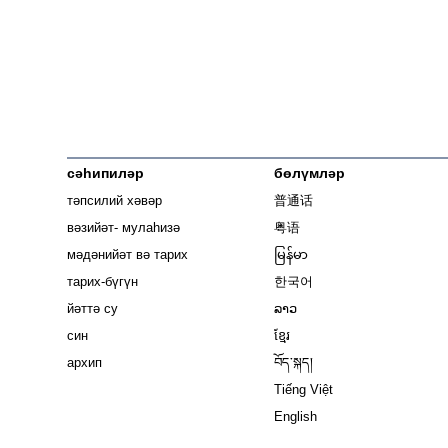
сәһипиләр
бөлүмләр
тәпсилий хәвәр
普通话
вәзийәт- мулаһизә
粤语
мәдәнийәт вә тарих
မြန်မာ
тарих-бүгүн
한국어
йәттә су
ລາວ
син
ខ្មែរ
архип
བོད་སྐད།
Tiếng Việt
English