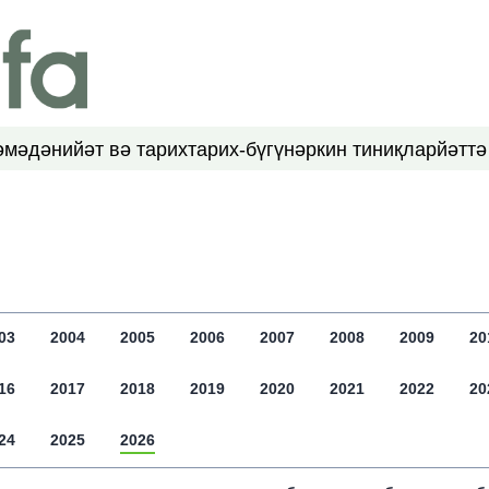
ә
мәдәнийәт вә тарих
тарих-бүгүн
әркин тиниқлар
йәттә
03
2004
2005
2006
2007
2008
2009
20
16
2017
2018
2019
2020
2021
2022
20
24
2025
2026