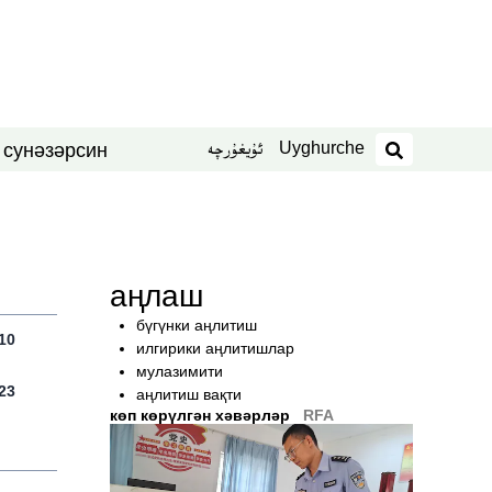
Uyghurche
ئۇيغۇرچە
син
нәзәр
 су
издәш
аңлаш
бүгүнки аңлитиш
10
илгирики аңлитишлар
мулазимити
23
аңлитиш вақти
көп көрүлгән хәвәрләр
RFA