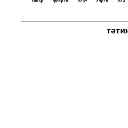
январ
феврал
март
апрел
май
тәти