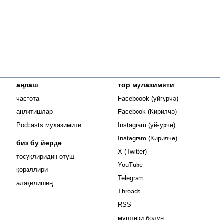
аңлаш
тор мулазимити
Opens in new
частота
Faceboook (уйғурчә)
Opens in new 
аңлитишлар
Facebook (Кирилчә)
Opens in new 
Podcasts мулазимити
Instagram (уйғурчә)
Opens in new 
Instagram (Кирилчә)
биз бу йәрдә
Opens in new window
X (Twitter)
тосуқлиридин өтүш
Opens in new window
YouTube
Opens in new window
қораллири
Opens in new window
Telegram
алақилишиң
Opens in new window
Threads
RSS
муштәри болуң