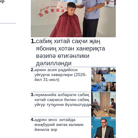
ир
1
.
сабиқ хитай сақчи җаң
ябониң хотән ханериқта
вәзипә өтигәнлики
дәлилләнди
2
.
әркин асия радийоси
уйғурчә хәвәрлири (2026-
йил 31-июл)
3
.
германийә ахбарати сабиқ
хитай сақчиси билән сабиқ
уйғур тутқунни йүзләштүрди
4
.
адрян зенз: хитайда
мәҗбурий әмгәк көлими
йәнила зор