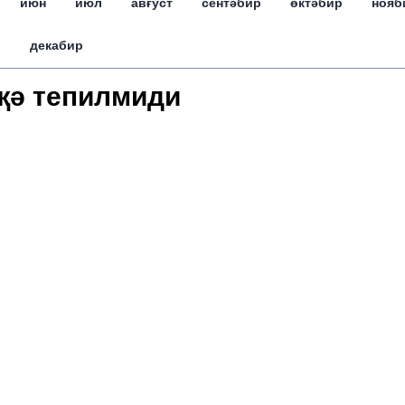
июн
июл
авғуст
сентәбир
өктәбир
нояб
декабир
җә тепилмиди