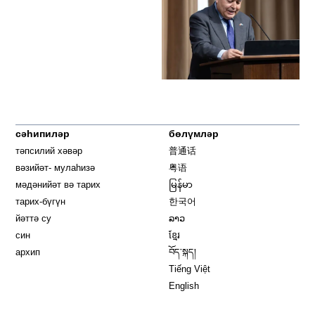
сәһипиләр
бөлүмләр
тәпсилий хәвәр
普通话
вәзийәт- мулаһизә
粤语
мәдәнийәт вә тарих
မြန်မာ
тарих-бүгүн
한국어
йәттә су
ລາວ
син
ខ្មែរ
архип
བོད་སྐད།
Tiếng Việt
English