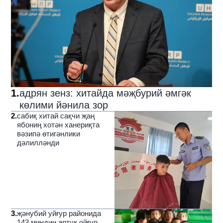
1
.
адрян зенз: хитайда мәҗбурий әмгәк
көлими йәнила зор
2
.
сабиқ хитай сақчи җаң
ябониң хотән ханериқта
вәзипә өтигәнлики
дәлилләнди
3
.
җәнубий уйғур районида
143 миңдин артуқ ойғур