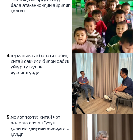
бала ата-анисидин айрилип
қалған
4
.
германийә ахбарати сабиқ
хитай сақчиси билән сабиқ
уйғур тутқунни
йүзләштүрди
5
.
мәмәт тохти: хитай чәт
әлләргә созған ”узун
қоли“ни қануний асасқа игә
қилди