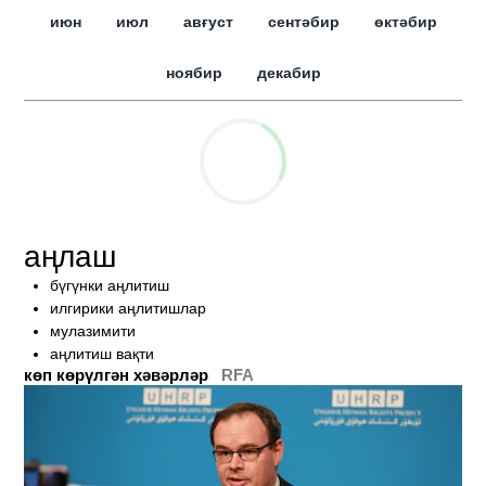
июн
июл
авғуст
сентәбир
өктәбир
ноябир
декабир
аңлаш
бүгүнки аңлитиш
илгирики аңлитишлар
мулазимити
аңлитиш вақти
көп көрүлгән хәвәрләр
RFA