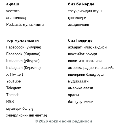
аңлаш
биз бу йәрдә
частота
тосуқлиридин өтүш
Opens in new window
аңлитишлар
қораллири
Podcasts мулазимити
алақилишиң
тор мулазимити
биз һәққидә
Opens in new window
Faceboook (уйғурчә)
ахбаратчилиқ қаидиси
Opens in new window
Facebook (Кирилчә)
шәхсийәт һоқуқи
Opens in new window
Instagram (уйғурчә)
ишлитиш шәртлири
Opens in new window
Instagram (Кирилчә)
америка радио-телевизийә
Opens in new window
X (Twitter)
ишлирини башқуруш
Opens in new window
Opens in new window
YouTube
мудирийити
Opens in new window
Opens in new windo
Telegram
америка авази
Opens in new window
Threads
ярдәм
RSS
бәт қурулмиси
муштәри болуң
хәвәрлириңизни әвәтиң
© 2026 әркин асия радийоси