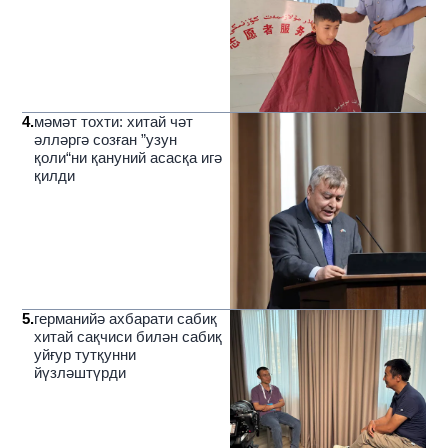
4
.
мәмәт тохти: хитай чәт
әлләргә созған ”узун
қоли“ни қануний асасқа игә
қилди
5
.
германийә ахбарати сабиқ
хитай сақчиси билән сабиқ
уйғур тутқунни
йүзләштүрди