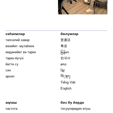
сәһипиләр
бөлүмләр
тәпсилий хәвәр
普通话
вәзийәт- мулаһизә
粤语
мәдәнийәт вә тарих
မြန်မာ
тарих-бүгүн
한국어
йәттә су
ລາວ
син
ខ្មែរ
архип
བོད་སྐད།
Tiếng Việt
English
аңлаш
биз бу йәрдә
частота
тосуқлиридин өтүш