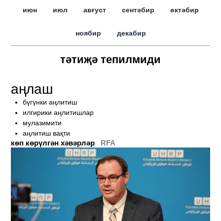
июн
июл
авғуст
сентәбир
өктәбир
ноябир
декабир
тәтиҗә тепилмиди
аңлаш
бүгүнки аңлитиш
илгирики аңлитишлар
мулазимити
аңлитиш вақти
көп көрүлгән хәвәрләр
RFA