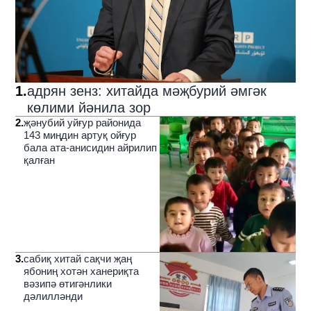
1
.
адрян зенз: хитайда мәҗбурий әмгәк
көлими йәнила зор
2
.
җәнубий уйғур районида
143 миңдин артуқ ойғур
бала ата-анисидин айрилип
қалған
3
.
сабиқ хитай сақчи җаң
ябониң хотән ханериқта
вәзипә өтигәнлики
дәлилләнди