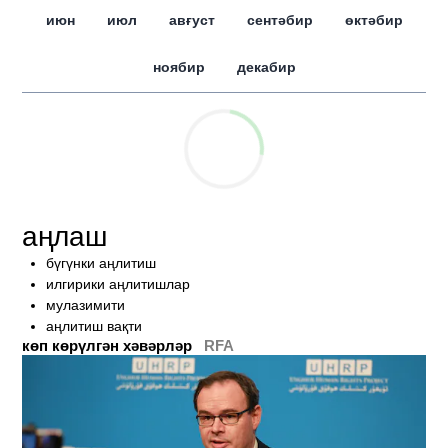
июн
июл
авғуст
сентәбир
өктәбир
ноябир
декабир
аңлаш
бүгүнки аңлитиш
илгирики аңлитишлар
мулазимити
аңлитиш вақти
көп көрүлгән хәвәрләр
RFA