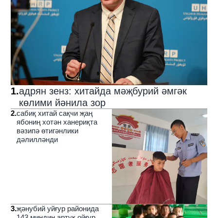
1
.
адрян зенз: хитайда мәҗбурий әмгәк
көлими йәнила зор
2
.
сабиқ хитай сақчи җаң
ябониң хотән ханериқта
вәзипә өтигәнлики
дәлилләнди
3
.
җәнубий уйғур районида
143 миңдин артуқ ойғур