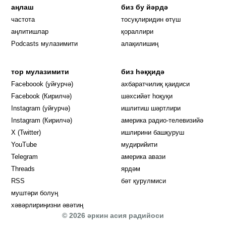
аңлаш
биз бу йәрдә
частота
тосуқлиридин өтүш
Opens in new window
аңлитишлар
қораллири
Podcasts мулазимити
алақилишиң
тор мулазимити
биз һәққидә
Opens in new window
Faceboook (уйғурчә)
ахбаратчилиқ қаидиси
Opens in new window
Facebook (Кирилчә)
шәхсийәт һоқуқи
Opens in new window
Instagram (уйғурчә)
ишлитиш шәртлири
Opens in new window
Instagram (Кирилчә)
америка радио-телевизийә
Opens in new window
X (Twitter)
ишлирини башқуруш
Opens in new window
Opens in new window
YouTube
мудирийити
Opens in new window
Opens in new windo
Telegram
америка авази
Opens in new window
Threads
ярдәм
RSS
бәт қурулмиси
муштәри болуң
хәвәрлириңизни әвәтиң
© 2026 әркин асия радийоси