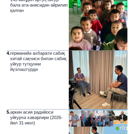
бала ата-анисидин айрилип
қалған
4
.
германийә ахбарати сабиқ
хитай сақчиси билән сабиқ
уйғур тутқунни
йүзләштүрди
5
.
әркин асия радийоси
уйғурчә хәвәрлири (2026-
йил 31-июл)