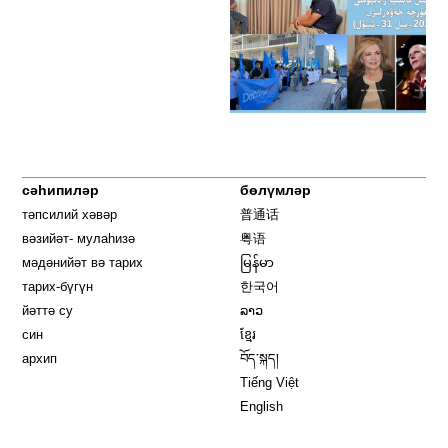
сәһипиләр
бөлүмләр
тәпсилий хәвәр
普通话
вәзийәт- мулаһизә
粤语
мәдәнийәт вә тарих
မြန်မာ
тарих-бүгүн
한국어
йәттә су
ລາວ
син
ខ្មែរ
архип
བོད་སྐད།
Tiếng Việt
English