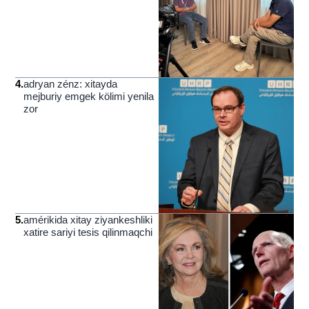
4
.
adryan zénz: xitayda
mejburiy emgek kölimi yenila
zor
5
.
amérikida xitay ziyankeshliki
xatire sariyi tesis qilinmaqchi