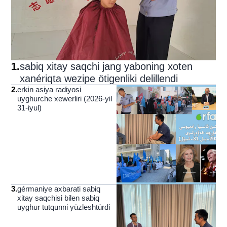
1
.
sabiq xitay saqchi jang yaboning xoten
xanériqta wezipe ötigenliki delillendi
2
.
erkin asiya radiyosi
uyghurche xewerliri (2026-yil
31-iyul)
3
.
gérmaniye axbarati sabiq
xitay saqchisi bilen sabiq
uyghur tutqunni yüzleshtürdi