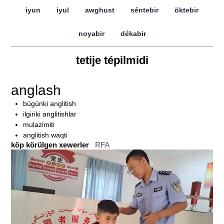
iyun
iyul
awghust
séntebir
öktebir
noyabir
dékabir
tetije tépilmidi
anglash
bügünki anglitish
ilgiriki anglitishlar
mulazimiti
anglitish waqti
köp körülgen xewerler
RFA