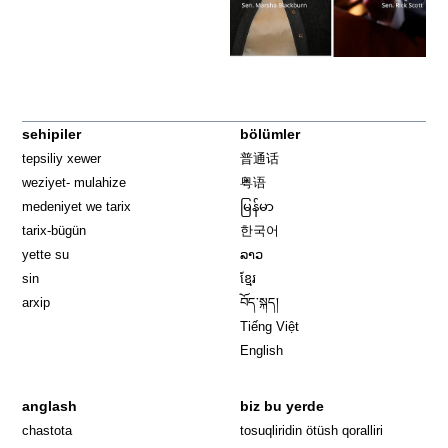
sehipiler
bölümler
tepsiliy xewer
普通话
weziyet- mulahize
粤语
medeniyet we tarix
မြန်မာ
tarix-bügün
한국어
yette su
ລາວ
sin
ខ្មែរ
arxip
བོད་སྐད།
Tiếng Việt
English
anglash
biz bu yerde
Opens in 
chastota
tosuqliridin ötüsh qoralliri