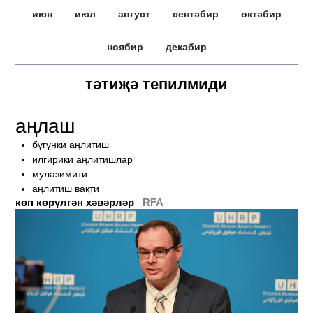
июн
июл
авғуст
сентәбир
өктәбир
ноябир
декабир
тәтиҗә тепилмиди
аңлаш
бүгүнки аңлитиш
илгирики аңлитишлар
мулазимити
аңлитиш вақти
көп көрүлгән хәвәрләр
RFA