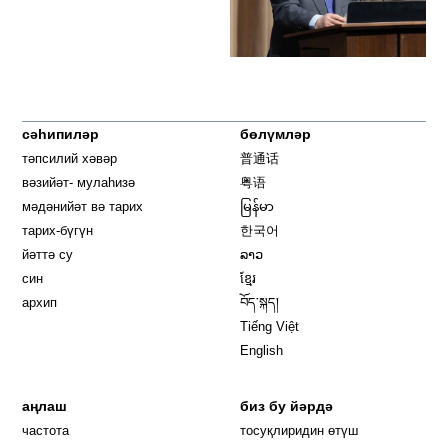
сәһипиләр
бөлүмләр
тәпсилий хәвәр
普通话
вәзийәт- мулаһизә
粤语
мәдәнийәт вә тарих
မြန်မာ
тарих-бүгүн
한국어
йәттә су
ລາວ
син
ខ្មែរ
архип
བོད་སྐད།
Tiếng Việt
English
аңлаш
биз бу йәрдә
частота
тосуқлиридин өтүш