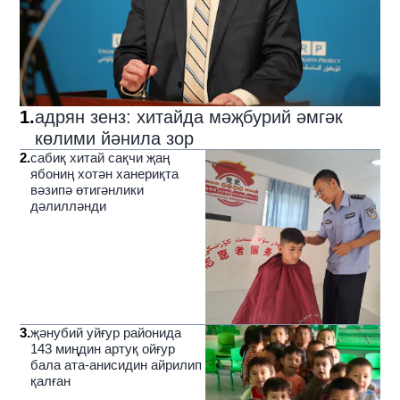
1
.
адрян зенз: хитайда мәҗбурий әмгәк
көлими йәнила зор
2
.
сабиқ хитай сақчи җаң
ябониң хотән ханериқта
вәзипә өтигәнлики
дәлилләнди
3
.
җәнубий уйғур районида
143 миңдин артуқ ойғур
бала ата-анисидин айрилип
қалған