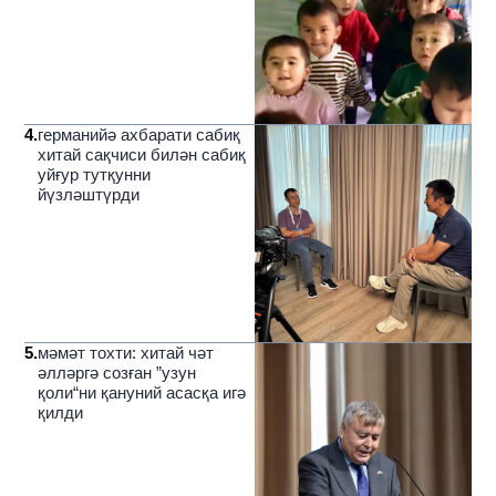
4
.
германийә ахбарати сабиқ
хитай сақчиси билән сабиқ
уйғур тутқунни
йүзләштүрди
5
.
мәмәт тохти: хитай чәт
әлләргә созған ”узун
қоли“ни қануний асасқа игә
қилди