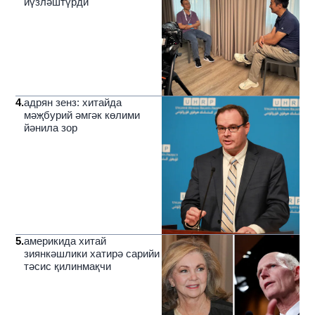
йүзләштүрди
4
.
адрян зенз: хитайда
мәҗбурий әмгәк көлими
йәнила зор
5
.
америкида хитай
зиянкәшлики хатирә сарийи
тәсис қилинмақчи