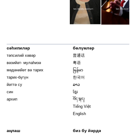
сәһипиләр
бөлүмләр
тәпсилий хәвәр
普通话
вәзийәт- мулаһизә
粤语
мәдәнийәт вә тарих
မြန်မာ
тарих-бүгүн
한국어
йәттә су
ລາວ
син
ខ្មែរ
архип
བོད་སྐད།
Tiếng Việt
English
аңлаш
биз бу йәрдә