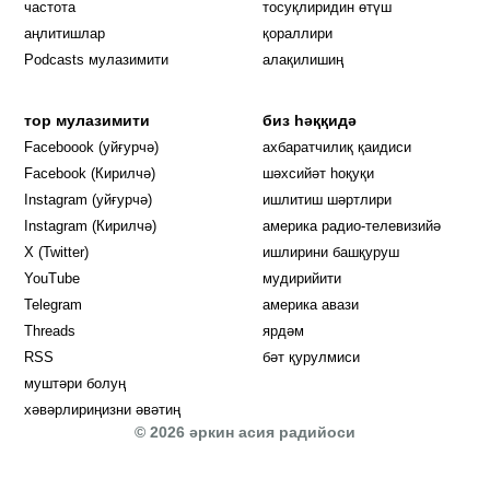
частота
тосуқлиридин өтүш
Opens in new window
аңлитишлар
қораллири
Podcasts мулазимити
алақилишиң
тор мулазимити
биз һәққидә
Opens in new window
Faceboook (уйғурчә)
ахбаратчилиқ қаидиси
Opens in new window
Facebook (Кирилчә)
шәхсийәт һоқуқи
Opens in new window
Instagram (уйғурчә)
ишлитиш шәртлири
Opens in new window
Instagram (Кирилчә)
америка радио-телевизийә
Opens in new window
X (Twitter)
ишлирини башқуруш
Opens in new window
Opens in new window
YouTube
мудирийити
Opens in new window
Opens in new windo
Telegram
америка авази
Opens in new window
Threads
ярдәм
RSS
бәт қурулмиси
муштәри болуң
хәвәрлириңизни әвәтиң
© 2026 әркин асия радийоси