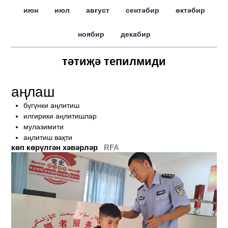
июн
июл
авғуст
сентәбир
өктәбир
ноябир
декабир
тәтиҗә тепилмиди
аңлаш
бүгүнки аңлитиш
илгирики аңлитишлар
мулазимити
аңлитиш вақти
көп көрүлгән хәвәрләр
RFA