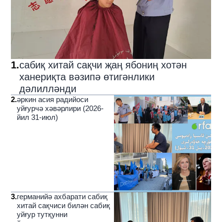
1
.
сабиқ хитай сақчи җаң ябониң хотән
ханериқта вәзипә өтигәнлики
дәлилләнди
2
.
әркин асия радийоси
уйғурчә хәвәрлири (2026-
йил 31-июл)
3
.
германийә ахбарати сабиқ
хитай сақчиси билән сабиқ
уйғур тутқунни