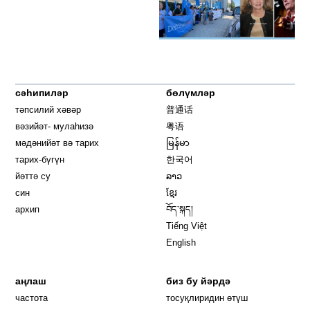
сәһипиләр
бөлүмләр
тәпсилий хәвәр
普通话
вәзийәт- мулаһизә
粤语
мәдәнийәт вә тарих
မြန်မာ
тарих-бүгүн
한국어
йәттә су
ລາວ
син
ខ្មែរ
архип
བོད་སྐད།
Tiếng Việt
English
аңлаш
биз бу йәрдә
частота
тосуқлиридин өтүш