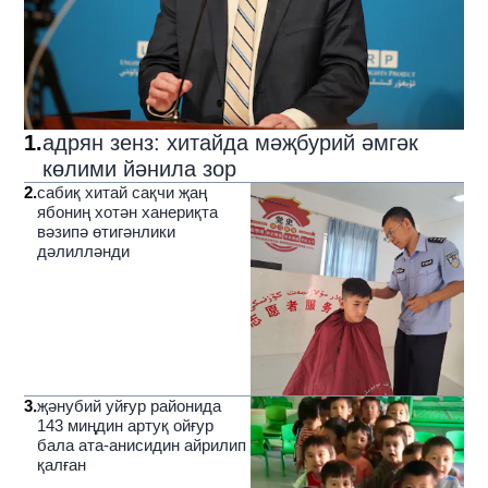
1
.
адрян зенз: хитайда мәҗбурий әмгәк
көлими йәнила зор
2
.
сабиқ хитай сақчи җаң
ябониң хотән ханериқта
вәзипә өтигәнлики
дәлилләнди
3
.
җәнубий уйғур районида
143 миңдин артуқ ойғур
бала ата-анисидин айрилип
қалған