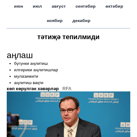
июн
июл
авғуст
сентәбир
өктәбир
ноябир
декабир
тәтиҗә тепилмиди
аңлаш
бүгүнки аңлитиш
илгирики аңлитишлар
мулазимити
аңлитиш вақти
көп көрүлгән хәвәрләр
RFA