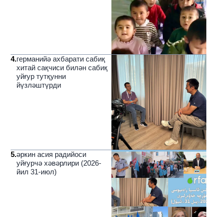
4
.
германийә ахбарати сабиқ
хитай сақчиси билән сабиқ
уйғур тутқунни
йүзләштүрди
5
.
әркин асия радийоси
уйғурчә хәвәрлири (2026-
йил 31-июл)