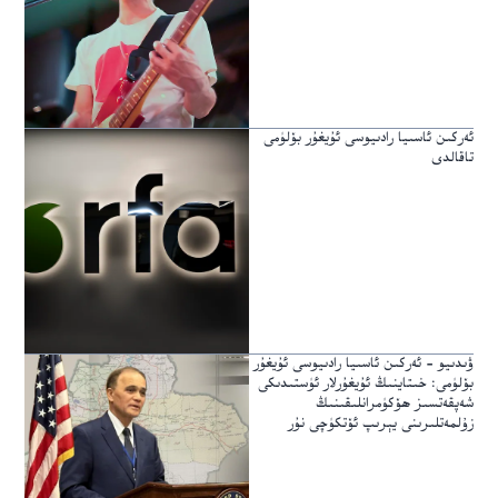
ئەركىن ئاسىيا رادىيوسى ئۇيغۇر بۆلۈمى
تاقالدى
ۋىدىيو – ئەركىن ئاسىيا رادىيوسى ئۇيغۇر
بۆلۈمى: خىتاينىڭ ئۇيغۇرلار ئۈستىدىكى
شەپقەتسىز ھۆكۈمرانلىقىنىڭ
زۇلمەتلىرىنى يېرىپ ئۆتكۈچى نۇر