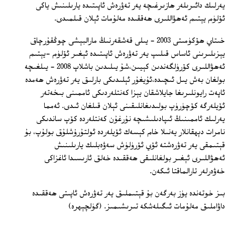
يەرلىك دائىرىلەر ھازىرغىچە يەر تەۋرەش ئاپىتىدە يارىلىنىش ياكى
ئۆلۈم يېتىم ئەھۋاللىرى ھەققىدە مەلۇمات ئېلان قىلمىدى.
خىتاي ھۆكۈمىتى 2003 - يىلى قەشقەرنىڭ مارالبېشى چوڭقۇرچاق
يېزىلىرىنى ئاساس قىلىپ يەر تەۋرەش ئاپىتىدە ئېغىر ئۆلۈم -يېتىم
ئەھۋاللىرى كۆرۈلگەندىن كېيىن،شۇ يىلىدىن باشلاپ 2008 - يىلغىچە
بولغان بەش يىل ئىچىدە،ئۇيغۇر ئېلىدىكى بارلىق يەر تەۋرەش ھەمدە
ئاپەت رايونلىرىغا جايلاشقان يېزا كەنتلەردىكى ئاممىنى بىخەتەر
ئۆيلەرگە كۆچۈرۈپ بولىدىغانلىقىنى ئېلان قىلغان ئىدى. ئەمما
يەرلىك ئاممىنىڭ ئىپادىلىشىچە نۇرغۇن كەنتلەردە كۆپ ساندىكى
نامرات دېھقانلار يەنىلا خام كېسەك ئۆيلەردە ئولتۇرۇشلۇق بولۇپ، بۇ
قېتىمقى يەر تەۋرەشتە ئۆي ئۆرۈلۈش سەۋەبلىك يارىلىنىش
ئەھۋاللىرى ئېغىر بولغانلىقى ھەققىدە خەلق ئارىسىدا ئاغزاكى
خەۋەرلەر تارالماقتا ئىكەن.
بىز خوتەندە يۈز بەرگەن بۇ قېتىملىق يەر تەۋرەش ئاپىتى ھەققىدە
داۋاملىق مەلۇمات ئىگىلەشكە تىرىشىمىز. (گۈلچېھرە)