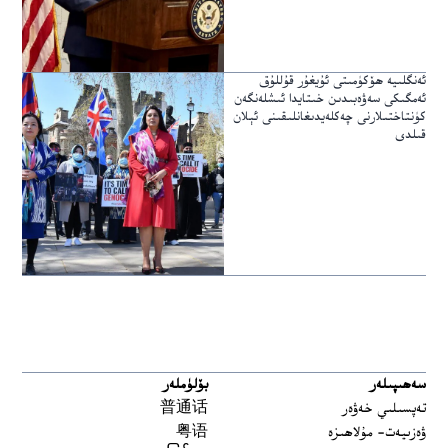
ئەنگلىيە ھۆكۈمىتى ئۇيغۇر قۇللۇق
ئەمگىكى سەۋەبىدىن خىتايدا ئىشلەنگەن
كۈنتاختىلارنى چەكلەيدىغانلىقىنى ئېلان
قىلدى
سەھىپىلەر
بۆلۈملەر
تەپسىلىي خەۋەر
普通话
ۋەزىيەت- مۇلاھىزە
粤语