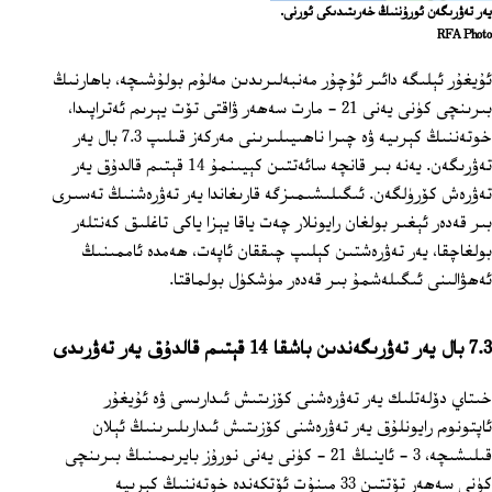
يەر تەۋرىگەن ئورۇننىڭ خەرىتىدىكى ئورنى.
RFA Photo
ئۇيغۇر ئېلىگە دائىر ئۇچۇر مەنبەلىرىدىن مەلۇم بولۇشىچە، باھارنىڭ
بىرىنچى كۈنى يەنى 21 - مارت سەھەر ۋاقتى تۆت يېرىم ئەتراپىدا،
خوتەننىڭ كېرىيە ۋە چىرا ناھىيىلىرىنى مەركەز قىلىپ 7.3 بال يەر
تەۋرىگەن. يەنە بىر قانچە سائەتتىن كېيىنمۇ 14 قېتىم قالدۇق يەر
تەۋرەش كۆرۈلگەن. ئىگىلىشىمىزگە قارىغاندا يەر تەۋرەشنىڭ تەسىرى
بىر قەدەر ئېغىر بولغان رايونلار چەت ياقا يېزا ياكى تاغلىق كەنتلەر
بولغاچقا، يەر تەۋرەشتىن كېلىپ چىققان ئاپەت، ھەمدە ئاممىنىڭ
ئەھۋالىنى ئىگىلەشمۇ بىر قەدەر مۈشكۈل بولماقتا.
7.3 بال يەر تەۋرىگەندىن باشقا 14 قېتىم قالدۇق يەر تەۋرىدى
خىتاي دۆلەتلىك يەر تەۋرەشنى كۆزىتىش ئىدارىسى ۋە ئۇيغۇر
ئاپتونوم رايونلۇق يەر تەۋرەشنى كۆزىتىش ئىدارىلىرىنىڭ ئېلان
قىلىشىچە، 3 - ئاينىڭ 21 - كۈنى يەنى نورۇز بايرىمىنىڭ بىرىنچى
كۈنى سەھەر تۆتتىن 33 مىنۇت ئۆتكەندە خوتەننىڭ كېرىيە