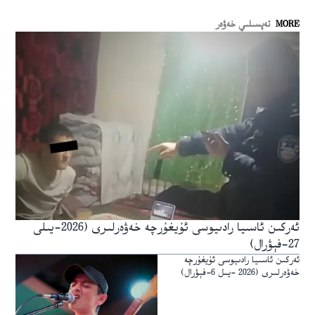
MORE
تەپسىلىي خەۋەر
ئەركىن ئاسىيا رادىيوسى ئۇيغۇرچە خەۋەرلىرى (2026-يىلى
27-فېۋرال)
ئەركىن ئاسىيا رادىيوسى ئۇيغۇرچە
خەۋەرلىرى (2026 -يىل 6-فېۋرال)