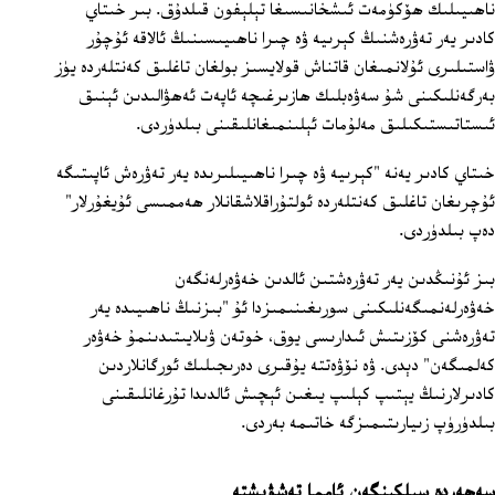
ناھىيىلىك ھۆكۈمەت ئىشخانىسىغا تېلېفون قىلدۇق. بىر خىتاي
كادىر يەر تەۋرەشنىڭ كېرىيە ۋە چىرا ناھىيىسىنىڭ ئالاقە ئۇچۇر
ۋاستىلىرى ئۇلانمىغان قاتناش قولايسىز بولغان تاغلىق كەنتلەردە يۈز
بەرگەنلىكىنى شۇ سەۋەبلىك ھازىرغىچە ئاپەت ئەھۋالىدىن ئېنىق
ئىستاتىستىكىلىق مەلۇمات ئېلىنمىغانلىقىنى بىلدۈردى.
خىتاي كادىر يەنە "كېرىيە ۋە چىرا ناھىيىلىرىدە يەر تەۋرەش ئاپىتىگە
ئۇچرىغان تاغلىق كەنتلەردە ئولتۇراقلاشقانلار ھەممىسى ئۇيغۇرلار"
دەپ بىلدۈردى.
بىز ئۇنىڭدىن يەر تەۋرەشتىن ئالدىن خەۋەرلەنگەن
خەۋەرلەنمىگەنلىكىنى سورىغىنىمىزدا ئۇ "بىزنىڭ ناھىيىدە يەر
تەۋرەشنى كۆزىتىش ئىدارىسى يوق، خوتەن ۋىلايىتىدىنمۇ خەۋەر
كەلمىگەن" دېدى. ۋە نۆۋەتتە يۇقىرى دەرىجىلىك ئورگانلاردىن
كادىرلارنىڭ يېتىپ كېلىپ يىغىن ئېچىش ئالدىدا تۇرغانلىقىنى
بىلدۈرۈپ زىيارىتىمىزگە خاتىمە بەردى.
سەھەردە سىلكىنگەن ئامما تەشۋىشتە