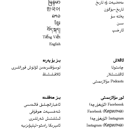
مەدەنىيەت ۋە تارىخ
မြန်မာ
تارىخ-بۈگۈن
한국어
يەتتە سۇ
ລາວ
سىن
ខ្មែរ
ئارخىپ
བོད་སྐད།
Tiếng Việt
English
ئاڭلاش
بىز بۇ يەردە
 window
چاستوتا
توسۇقلىرىدىن ئۆتۈش قوراللىرى
ئاڭلىتىشلار
ئالاقىلىشىڭ
Podcasts مۇلازىمىتى
تور مۇلازىمىتى
بىز ھەققىدە
Opens in new window
Faceboook (ئۇيغۇرچە)
ئاخباراتچىلىق قائىدىسى
Opens in new window
Facebook (Кирилчә)
شەخسىيەت ھوقۇقى
Opens in new window
Instagram (ئۇيغۇرچە)
ئىشلىتىش شەرتلىرى
Opens in new window
Instagram (Кирилчә)
ئامېرىكا رادىئو-تېلېۋىزىيە