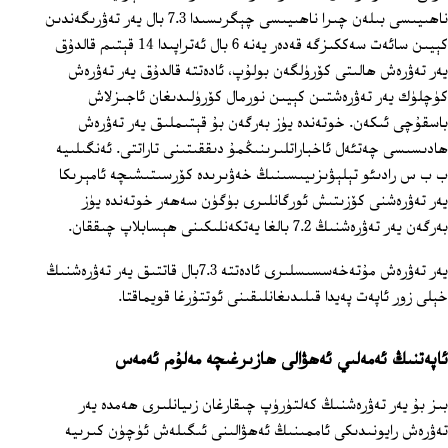
ناھىيىسى بىلەن چىرا ناھىيىسى چېگرىسىدا 7.3 بال يەر تەۋرىگەندىن
كېيىن سائەت سەككىزگە قەدەر يەنە 6 بال ئەتراپىدا 14 قېتىم قالدۇق
يەر تەۋرەش ھالىتى كۆرۈلگەن بولۇپ، ئادەتتە قالدۇق يەر تەۋرەش
كۈچلۈك يەر تەۋرەشتىن كېيىن نورمال كۆرۈلىدىغان ئاجىزلاش
باسقۇچى ئىكەن. خوتەندە يۈز بەرگەن بۇ قېتىملىق يەر تەۋرەش
ھادىسىسى چەتئەل ئاخباراتلىرىنىڭمۇ دىققىتىنى تاراتتى. ئەنگىلىيە
ب ب س رادىئو تېلېۋىزىيىسىنىڭ خەۋىرىدە كۆرسىتىشىچە ئامېرىكا
يەر تەۋرەشنى كۆزىتىش ئورگانلىرى بۈگۈن سەھەر خوتەندە يۈز
بەرگەن يەر تەۋرەشنىڭ 7.2 بالغا يەتكەنلىكىنى ھېسابلاپ چىققان.
يەر تەۋرەش مۇتەخەسسىسلىرى ئادەتتە 7.3بال قاتتىق يەر تەۋرەشنىڭ
خېلى زور ئاپەت پەيدا قىلىدىغانلىقىنى ئوتتۇرغا قويماقتا.
ئاپەتنىڭ ئەمەلىي ئەھۋالى ھازىرغىچە مەلۇم ئەمەس
بىز بۇ يەر تەۋرەشنىڭ كەلتۈرۈپ چىقارغان زىيانلىرى ھەمدە يەر
تەۋرەش رايونىدىكى ئاممىنىڭ ئەھۋالىنى ئىگىلەش ئۈچۈن كىرىيە