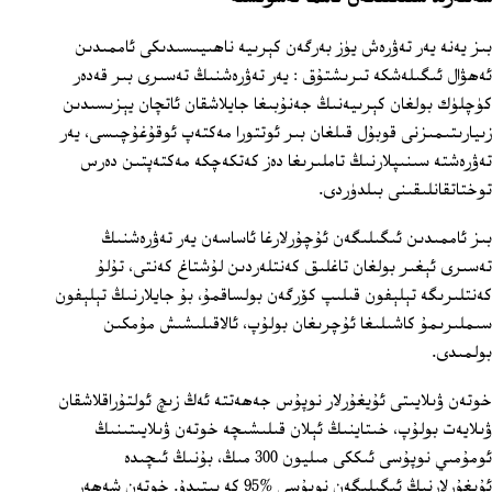
بىز يەنە يەر تەۋرەش يۈز بەرگەن كېرىيە ناھىيىسىدىكى ئاممىدىن
ئەھۋال ئىگىلەشكە تىرىشتۇق : يەر تەۋرەشنىڭ تەسىرى بىر قەدەر
كۈچلۈك بولغان كېرىيەنىڭ جەنۇبىغا جايلاشقان ئاتچان يېزىسىدىن
زىيارىتىمىزنى قوبۇل قىلغان بىر ئوتتورا مەكتەپ ئوقۇغۇچىسى، يەر
تەۋرەشتە سىنىپلارنىڭ تاملىرىغا دەز كەتكەچكە مەكتەپتىن دەرس
توختاتقانلىقىنى بىلدۈردى.
بىز ئاممىدىن ئىگىلىگەن ئۇچۇرلارغا ئاساسەن يەر تەۋرەشنىڭ
تەسىرى ئېغىر بولغان تاغلىق كەنتلەردىن لۇشتاغ كەنتى، تۇلۇ
كەنتلىرىگە تېلېفون قىلىپ كۆرگەن بولساقمۇ، بۇ جايلارنىڭ تېلېفون
سىملىرىمۇ كاشىلىغا ئۇچرىغان بولۇپ، ئالاقىلىشىش مۇمكىن
بولمىدى.
خوتەن ۋىلايىتى ئۇيغۇرلار نوپۇس جەھەتتە ئەڭ زىچ ئولتۇراقلاشقان
ۋىلايەت بولۇپ، خىتاينىڭ ئېلان قىلىشىچە خوتەن ۋىلايىتىنىڭ
ئومۇمىي نوپۇسى ئىككى مىليون 300 مىڭ، بۇنىڭ ئىچىدە
ئۇيغۇرلارنىڭ ئىگىلىگەن نوپۇسى %95 كە يېتىدۇ. خوتەن شەھەر