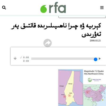
سەھىپە
ئىزد
ئاساسلىق مەزمۇنغا ئاتلاڭ
كېرىيە ۋە چىرا ناھىيىلىرىدە قاتتىق يەر
تەۋرىدى
2008.03.21
/
0:00
0:00