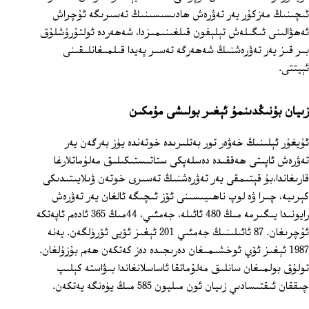
ئىچىنىڭ مەزكۇر يەر تەۋرەش ھادىسىسىنىڭ تەسىرىگە ئۇچراش
ئەھۋالىنى ئىگىلەش تېلېفون قىلغىنىمىزدا، شەھەردە ئولتۇرۇشلۇق
بىر قىز يەر تەۋرەشنىڭ شەھەرگە تەسىر پەيدا قىلمىغانلىقىنى
ئېيتتى.
زىيان بۇنىڭدىنمۇ ئېغىر بولىشى مۇمكىن
ئۇيغۇر ئېلىنىڭ خەۋەر تور بەتلىرىدە خوتەندە يۈز بەرگەن يەر
تەۋرەش ئاپىتى ھەققىدە دەسلەپكى ستاتىستىكىلىق مەلۇماتلارغا
قارىغاندا،بۇ قېتىمقى يەر تەۋرەشنىڭ تەسىرى خوتەن ۋىلايىتىدىكى
كېرىيە، چىرا ۋە لوپ ناھىيىسىنى ئۆز ئىچىگە ئالغان يەر تەۋرەش
رايونىدا يىگىرمە مىڭ 480 ئائىلە، جەمئىي، 44مىڭ 365 ئادەم ئاپەتكە
ئۇچرىغان. 87 ئائىلىنىڭ جەمئىي 201 ئېغىز ئۆيى ئۆرۈلگەن. يەنە
1987 ئېغىز ئۆي ئوخشىمىغان دەرىجىدە دەز كەتكەن ھەم بۇزۇلغان.
تولۇق بولمىغان سانلىق مەلۇماتقا ئاساسلانغاندا بىۋاستە كېلىپ
چىققان ئىقتىسادىي زىيان ئون مىليون 585 مىڭ يۈەنگە يەتكەن.