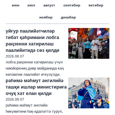
июн
июл
авғуст
сентәбир
өктәбир
ноябир
декабир
уйғур паалийәтчиләр
тибәт қәһримани лобга
раңзенни хатириләш
паалийитидә сөз қилди
2026.08.07
лобга раңзенни хатириләш үчүн
ниюйоркниң дәвр мәйданида кәң
көләмлик паалийәт өткүзүлди.
рәһимә мәһмут әнгилийә
ташқи ишлар министириға
очуқ хәт елан қилди
2026.08.07
рәһимә мәһмут әнглийә
һөкүмитини һәқ-адаләттә туруп,