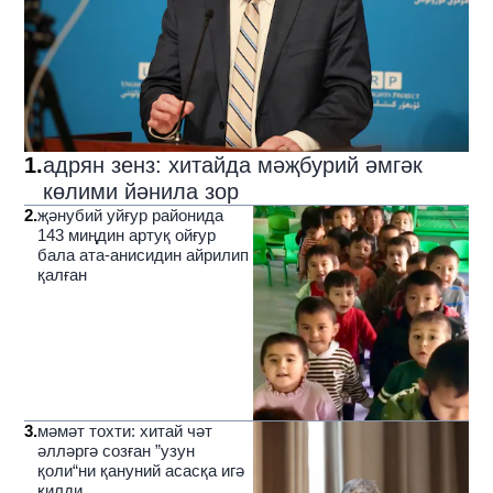
1
.
адрян зенз: хитайда мәҗбурий әмгәк
көлими йәнила зор
2
.
җәнубий уйғур районида
143 миңдин артуқ ойғур
бала ата-анисидин айрилип
қалған
3
.
мәмәт тохти: хитай чәт
әлләргә созған ”узун
қоли“ни қануний асасқа игә
қилди