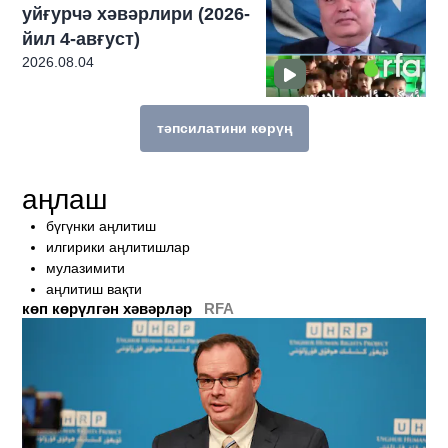
уйғурчә хәвәрлири (2026-
йил 4-авғуст)
2026.08.04
тәпсилатини көрүң
бу темиға мунасивәтлик техиму көп һек
аңлаш
бүгүнки аңлитиш
илгирики аңлитишлар
мулазимити
аңлитиш вақти
көп көрүлгән хәвәрләр
RFA