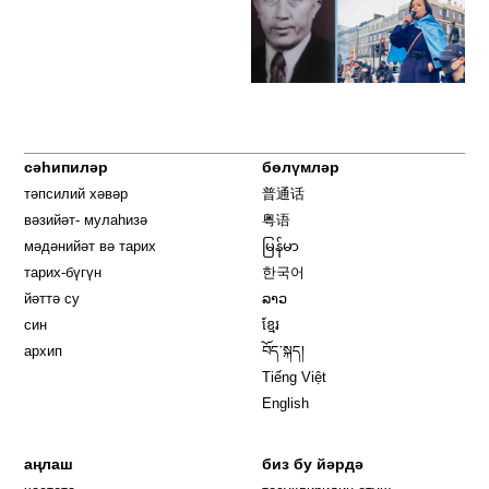
сәһипиләр
бөлүмләр
тәпсилий хәвәр
普通话
вәзийәт- мулаһизә
粤语
мәдәнийәт вә тарих
မြန်မာ
тарих-бүгүн
한국어
йәттә су
ລາວ
син
ខ្មែរ
архип
བོད་སྐད།
Tiếng Việt
English
аңлаш
биз бу йәрдә