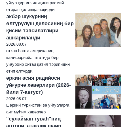
уйғур қирғинчилиқини рәсмий
етирап қилишқа чақирди.
әкбәр шүкүрниң
өлтүрүлүш делосиниң бир
қисим тәпсилатлири
ашкариланди
2026.08.07
өткән һәптә американиң
калифорнийә штатида бир
уйғурбир хитай қатил тәрипидин
етип өлтүрди.
әркин асия радийоси
уйғурчә хәвәрлири (2026-
йили 7-авғуст)
2026.08.07
шәрқий түркистан вә уйғурларға
аит муһим хәвәрләр
"сулайман гуваһ"ниң
аптори, атақлиқ шаир