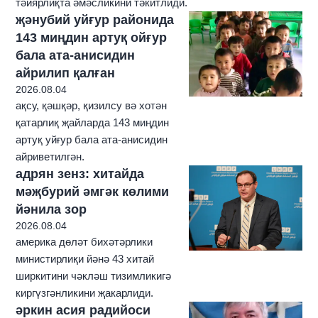
тәйярлиқта әмәсликини тәкитлиди.
җәнубий уйғур районида
143 миңдин артуқ ойғур
бала ата-анисидин
айрилип қалған
2026.08.04
ақсу, қәшқәр, қизилсу вә хотән
қатарлиқ җайларда 143 миңдин
артуқ уйғур бала ата-анисидин
айриветилгән.
адрян зенз: хитайда
мәҗбурий әмгәк көлими
йәнила зор
2026.08.04
америка дөләт бихәтәрлики
министирлиқи йәнә 43 хитай
ширкитини чәкләш тизимликигә
киргүзгәнликини җакарлиди.
әркин асия радийоси