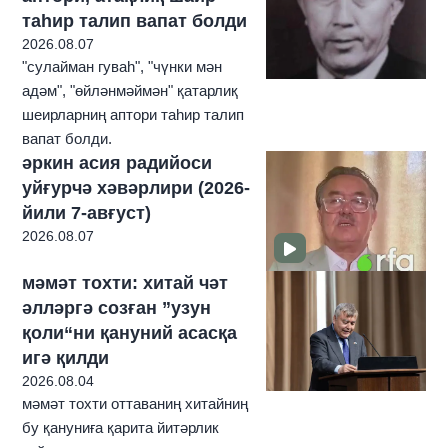
таһир талип вапат болди
2026.08.07
"сулайман гуваһ", "чүнки мән
адәм", "өйләнмәймән" қатарлиқ
шеирларниң аптори таһир талип
вапат болди.
әркин асия радийоси
уйғурчә хәвәрлири (2026-
йили 7-авғуст)
2026.08.07
мәмәт тохти: хитай чәт
әлләргә созған ”узун
қоли“ни қануний асасқа
игә қилди
2026.08.04
мәмәт тохти оттаваниң хитайниң
бу қануниға қарита йитәрлик