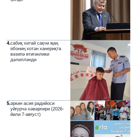
4
.
сабиқ хитай сақчи җаң
ябониң хотән ханериқта
вәзипә өтигәнлики
дәлилләнди
5
.
әркин асия радийоси
уйғурчә хәвәрлири (2026-
йили 7-авғуст)