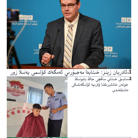
1
.
ئادريان زېنز: خىتايدا مەجبۇرىي ئەمگەك كۆلىمى يەنىلا زور
2
.
سابىق خىتاي ساقچى جاڭ يابونىڭ
خوتەن خانئېرىقتا ۋەزىپە ئۆتىگەنلىكى
دەلىللەندى