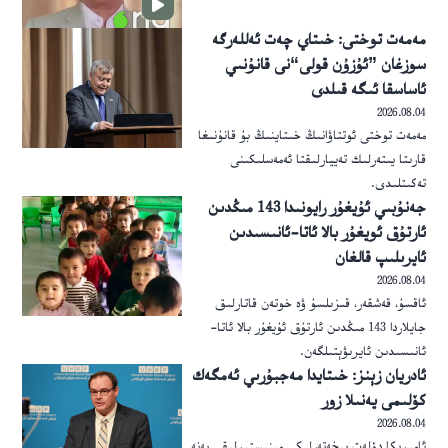
مەمەت توختى: خىتاي چەت ئەللەرگە
سوزغان ”ئۇزۇن قولى“نى قانۇنىي
ئاساسقا ئىگە قىلدى
2026.08.04
مەمەت توختى ئوتتاۋانىڭ خىتاينىڭ بۇ قانۇنىغا
قارىتا يىتەرلىك تەييارلىقتا ئەمەسلىكىنى
تەكىتلىدى.
جەنۇبىي ئۇيغۇر رايونىدا 143 مىڭدىن
ئارتۇق ئويغۇر بالا ئاتا-ئانىسىدىن
ئايرىلىپ قالغان
2026.08.04
ئاقسۇ، قەشقەر، قىزىلسۇ ۋە خوتەن قاتارلىق
جايلاردا 143 مىڭدىن ئارتۇق ئۇيغۇر بالا ئاتا-
ئانىسىدىن ئايرىۋېتىلگەن.
ئادريان زېنز: خىتايدا مەجبۇرىي ئەمگەك
كۆلىمى يەنىلا زور
2026.08.04
ئامېرىكا دۆلەت بىخەتەرلىكى مىنىستىرلىقى يەنە