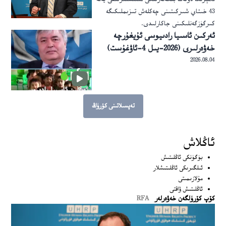
43 خىتاي شىركىتىنى چەكلەش تىزىملىكىگە
كىرگۈزگەنلىكىنى جاكارلىدى.
ئەركىن ئاسىيا رادىيوسى ئۇيغۇرچە
خەۋەرلىرى (2026-يىل 4-ئاۋغۇست)
2026.08.04
تەپسىلاتىنى كۆرۈڭ
بۇ تېمىغا مۇناسىۋەتلىك تېخىمۇ كۆپ ھېكايىلەرنى كۆرۈڭ
ئاڭلاش
بۈگۈنكى ئاڭلىتىش
ئىلگىرىكى ئاڭلىتىشلار
مۇلازىمىتى
ئاڭلىتىش ۋاقتى
كۆپ كۆرۈلگەن خەۋەرلەر
RFA