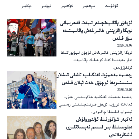
ئاۋغۇست
سېنتەبىر
ئۆكتەبىر
نويابىر
دېكابىر
ئۇيغۇر پائالىيەتچىلەر تىبەت قەھرىمانى
لوبگا راڭزېننى خاتىرىلەش پائالىيىتىدە
سۆز قىلدى
2026.08.07
لوبگا راڭزېننى خاتىرىلەش ئۈچۈن نىيۇيوركنىڭ
دەۋر مەيدانىدا كەڭ كۆلەملىك پائالىيەت
ئۆتكۈزۈلدى.
رەھىمە مەھمۇت ئەنگىلىيە تاشقى ئىشلار
مىنىستىرىغا ئوچۇق خەت ئېلان قىلدى
2026.08.07
رەھىمە مەھمۇت ئەنگلىيە ھۆكۈمىتىنى ھەق-
ئادالەتتە تۇرۇپ، ئۇيغۇر قىرغىنچىلىقىنى رەسمىي
ئېتىراپ قىلىشقا چاقىردى.
ئەكبەر شۈكۈرنىڭ ئۆلتۈرۈلۈش
دېلوسىنىڭ بىر قىسىم تەپسىلاتلىرى
ئاشكارىلاندى