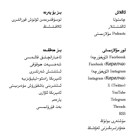
ئاڭلاش
بىز بۇ يەردە
 window
چاستوتا
توسۇقلىرىدىن ئۆتۈش قوراللىرى
ئاڭلىتىشلار
ئالاقىلىشىڭ
Podcasts مۇلازىمىتى
تور مۇلازىمىتى
بىز ھەققىدە
Opens in new window
Faceboook (ئۇيغۇرچە)
ئاخباراتچىلىق قائىدىسى
Opens in new window
Facebook (Кирилчә)
شەخسىيەت ھوقۇقى
Opens in new window
Instagram (ئۇيغۇرچە)
ئىشلىتىش شەرتلىرى
Opens in new window
Instagram (Кирилчә)
ئامېرىكا رادىئو-تېلېۋىزىيە
window
Opens in new window
X (Twitter)
ئىشلىرىنى باشقۇرۇش مۇدىرىيىتى
Opens in new window
Opens in new window
YouTube
ئامېرىكا ئاۋازى
Opens in new window
Telegram
ياردەم
Opens in new window
Threads
بەت قۇرۇلمىسى
RSS
مۇشتەرى بولۇڭ
خەۋەرلىرىڭىزنى ئەۋەتىڭ