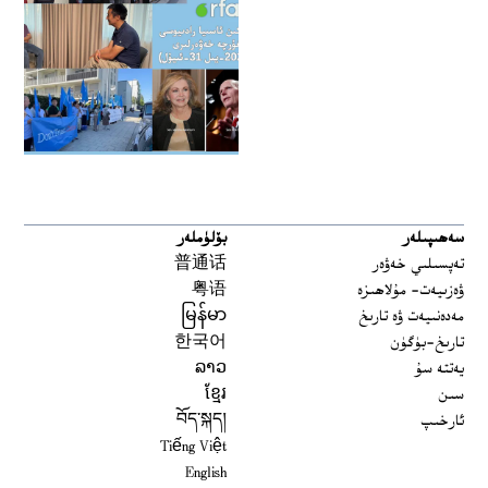
سەھىپىلەر
بۆلۈملەر
تەپسىلىي خەۋەر
普通话
ۋەزىيەت- مۇلاھىزە
粤语
مەدەنىيەت ۋە تارىخ
မြန်မာ
تارىخ-بۈگۈن
한국어
يەتتە سۇ
ລາວ
سىن
ខ្មែរ
ئارخىپ
བོད་སྐད།
Tiếng Việt
English