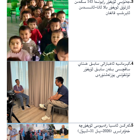
3
.
جەنۇبىي ئۇيغۇر رايونىدا 143 مىڭدىن
ئارتۇق ئويغۇر بالا ئاتا-ئانىسىدىن
ئايرىلىپ قالغان
4
.
گېرمانىيە ئاخباراتى سابىق خىتاي
ساقچىسى بىلەن سابىق ئۇيغۇر
تۇتقۇننى يۈزلەشتۈردى
5
.
ئەركىن ئاسىيا رادىيوسى ئۇيغۇرچە
خەۋەرلىرى (2026-يىل 31-ئىيۇل)