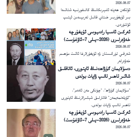
2026.08.07
ئۆتكەن ھەپتە ئامېرىكانىڭ كالىفورنىيە شتاتىدا
بىر ئۇيغۇربىر خىتاي قاتىل تەرىپىدىن ئېتىپ
ئۆلتۈردى.
ئەركىن ئاسىيا رادىيوسى ئۇيغۇرچە
خەۋەرلىرى (2026-يىلى 7-ئاۋغۇست)
2026.08.07
شەرقىي تۈركىستان ۋە ئۇيغۇرلارغا ئائىت مۇھىم
خەۋەرلەر
«سۇلايمان گۇۋاھ»نىڭ ئاپتورى، ئاتاقلىق
شائىر تاھىر تالىپ ۋاپات بولدى
2026.08.07
"سۇلايمان گۇۋاھ"، "چۈنكى مەن ئادەم"،
"ئۆيلەنمەيمەن" قاتارلىق شېئىرلارنىڭ ئاپتورى
تاھىر تالىپ ۋاپات بولدى.
ئەركىن ئاسىيا رادىيوسى ئۇيغۇرچە
خەۋەرلىرى (2026-يىلى 7-ئاۋغۇست)
2026.08.07