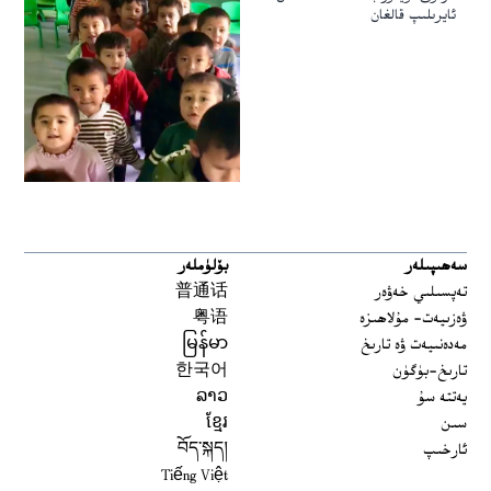
ئايرىلىپ قالغان
سەھىپىلەر
بۆلۈملەر
تەپسىلىي خەۋەر
普通话
ۋەزىيەت- مۇلاھىزە
粤语
مەدەنىيەت ۋە تارىخ
မြန်မာ
تارىخ-بۈگۈن
한국어
يەتتە سۇ
ລາວ
سىن
ខ្មែរ
ئارخىپ
བོད་སྐད།
Tiếng Việt