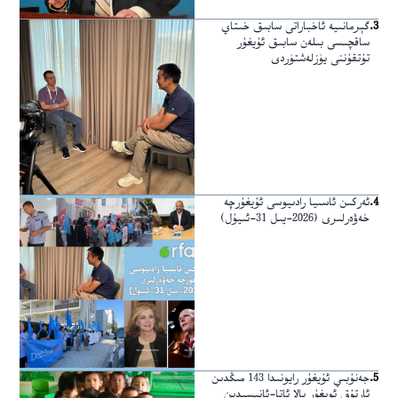
3
.
گېرمانىيە ئاخباراتى سابىق خىتاي
ساقچىسى بىلەن سابىق ئۇيغۇر
تۇتقۇننى يۈزلەشتۈردى
4
.
ئەركىن ئاسىيا رادىيوسى ئۇيغۇرچە
خەۋەرلىرى (2026-يىل 31-ئىيۇل)
5
.
جەنۇبىي ئۇيغۇر رايونىدا 143 مىڭدىن
ئارتۇق ئويغۇر بالا ئاتا-ئانىسىدىن