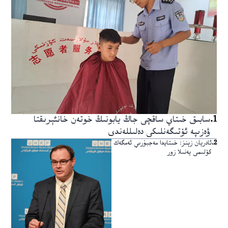
1
.
سابىق خىتاي ساقچى جاڭ يابونىڭ خوتەن خانئېرىقتا
ۋەزىپە ئۆتىگەنلىكى دەلىللەندى
2
.
ئادريان زېنز: خىتايدا مەجبۇرىي ئەمگەك
كۆلىمى يەنىلا زور