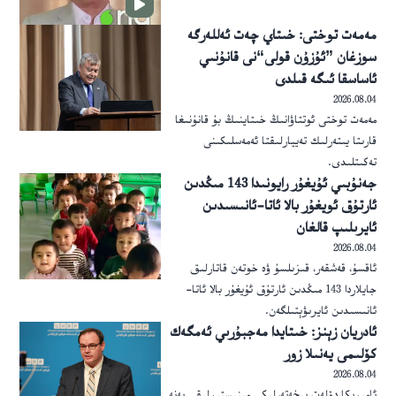
مەمەت توختى: خىتاي چەت ئەللەرگە
سوزغان ”ئۇزۇن قولى“نى قانۇنىي
ئاساسقا ئىگە قىلدى
2026.08.04
مەمەت توختى ئوتتاۋانىڭ خىتاينىڭ بۇ قانۇنىغا
قارىتا يىتەرلىك تەييارلىقتا ئەمەسلىكىنى
تەكىتلىدى.
جەنۇبىي ئۇيغۇر رايونىدا 143 مىڭدىن
ئارتۇق ئويغۇر بالا ئاتا-ئانىسىدىن
ئايرىلىپ قالغان
2026.08.04
ئاقسۇ، قەشقەر، قىزىلسۇ ۋە خوتەن قاتارلىق
جايلاردا 143 مىڭدىن ئارتۇق ئۇيغۇر بالا ئاتا-
ئانىسىدىن ئايرىۋېتىلگەن.
ئادريان زېنز: خىتايدا مەجبۇرىي ئەمگەك
كۆلىمى يەنىلا زور
2026.08.04
ئامېرىكا دۆلەت بىخەتەرلىكى مىنىستىرلىقى يەنە