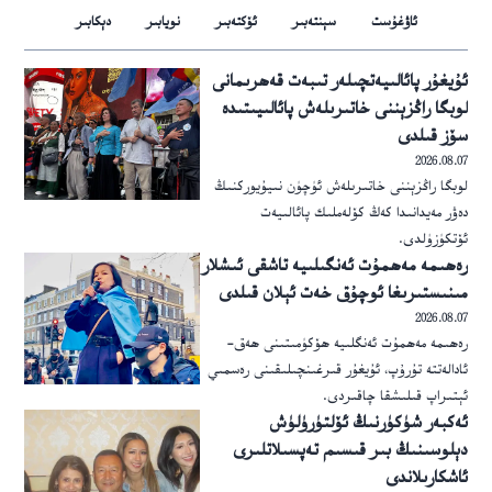
ئاۋغۇست
سېنتەبىر
ئۆكتەبىر
نويابىر
دېكابىر
ئۇيغۇر پائالىيەتچىلەر تىبەت قەھرىمانى
لوبگا راڭزېننى خاتىرىلەش پائالىيىتىدە
سۆز قىلدى
2026.08.07
لوبگا راڭزېننى خاتىرىلەش ئۈچۈن نىيۇيوركنىڭ
دەۋر مەيدانىدا كەڭ كۆلەملىك پائالىيەت
ئۆتكۈزۈلدى.
رەھىمە مەھمۇت ئەنگىلىيە تاشقى ئىشلار
مىنىستىرىغا ئوچۇق خەت ئېلان قىلدى
2026.08.07
رەھىمە مەھمۇت ئەنگلىيە ھۆكۈمىتىنى ھەق-
ئادالەتتە تۇرۇپ، ئۇيغۇر قىرغىنچىلىقىنى رەسمىي
ئېتىراپ قىلىشقا چاقىردى.
ئەكبەر شۈكۈرنىڭ ئۆلتۈرۈلۈش
دېلوسىنىڭ بىر قىسىم تەپسىلاتلىرى
ئاشكارىلاندى