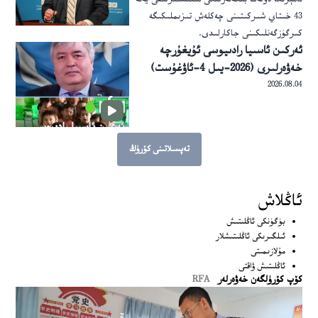
43 خىتاي شىركىتىنى چەكلەش تىزىملىكىگە
كىرگۈزگەنلىكىنى جاكارلىدى.
ئەركىن ئاسىيا رادىيوسى ئۇيغۇرچە
خەۋەرلىرى (2026-يىل 4-ئاۋغۇست)
2026.08.04
تەپسىلاتىنى كۆرۈڭ
بۇ تېمىغا مۇناسىۋەتلىك تېخىمۇ كۆپ ھېكايىلەرنى كۆرۈڭ
ئاڭلاش
بۈگۈنكى ئاڭلىتىش
ئىلگىرىكى ئاڭلىتىشلار
مۇلازىمىتى
ئاڭلىتىش ۋاقتى
كۆپ كۆرۈلگەن خەۋەرلەر
RFA