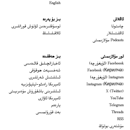
English
ئاڭلاش
بىز بۇ يەردە
 window
چاستوتا
توسۇقلىرىدىن ئۆتۈش قوراللىرى
ئاڭلىتىشلار
ئالاقىلىشىڭ
Podcasts مۇلازىمىتى
تور مۇلازىمىتى
بىز ھەققىدە
Opens in new window
Faceboook (ئۇيغۇرچە)
ئاخباراتچىلىق قائىدىسى
Opens in new window
Facebook (Кирилчә)
شەخسىيەت ھوقۇقى
Opens in new window
Instagram (ئۇيغۇرچە)
ئىشلىتىش شەرتلىرى
Opens in new window
Instagram (Кирилчә)
ئامېرىكا رادىئو-تېلېۋىزىيە
window
Opens in new window
X (Twitter)
ئىشلىرىنى باشقۇرۇش مۇدىرىيىتى
Opens in new window
Opens in new window
YouTube
ئامېرىكا ئاۋازى
Opens in new window
Telegram
ياردەم
Opens in new window
Threads
بەت قۇرۇلمىسى
RSS
مۇشتەرى بولۇڭ