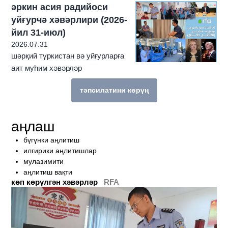
әркин асия радийоси
уйғурчә хәвәрлири (2026-
йил 31-июл)
2026.07.31
шәрқий түркистан вә уйғурларға
аит муһим хәвәрләр
тәпсилатини көрүң
бу темиға мунасивәтлик техиму көп һек
аңлаш
бүгүнки аңлитиш
илгирики аңлитишлар
мулазимити
аңлитиш вақти
көп көрүлгән хәвәрләр
RFA