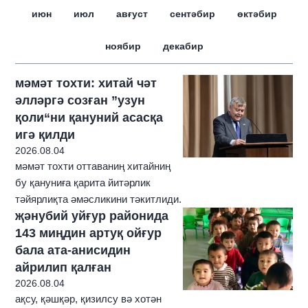
июн
июл
авғуст
сентәбир
өктәбир
ноябир
декабир
мәмәт тохти: хитай чәт
әлләргә созған ”узун
қоли“ни қануний асасқа
игә қилди
2026.08.04
мәмәт тохти оттаваниң хитайниң
бу қануниға қарита йитәрлик
тәйярлиқта әмәсликини тәкитлиди.
җәнубий уйғур районида
143 миңдин артуқ ойғур
бала ата-анисидин
айрилип қалған
2026.08.04
ақсу, қәшқәр, қизилсу вә хотән