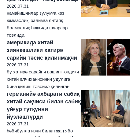
2026.07.31
намайишчилар зулумға көз
юммаслиқ, залимға янтаяқ
болмаслиқ һәққидә шуарлар
товлиди.
америкида хитай
зиянкәшлики хатирә
сарийи тәсис қилинмақчи
2026.07.31
бу хатирә сарайни вашингтондики
хитай әлчиханисиниң удулиға
бина қилиш тәвсийә қилинған.
германийә ахбарати сабиқ
хитай сақчиси билән сабиқ
уйғур тутқунни
йүзләштүрди
2026.07.31
һәбибулла изчи билән җаң ябо