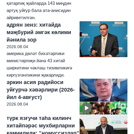
қатарлиқ җайларда 143 миңдин
артуқ уйғур бала ата-анисидин
айриветилгән.
адрян зенз: хитайда
мәҗбурий әмгәк көлими
йәнила зор
2026.08.04
америка дөләт бихәтәрлики
министирлиқи йәнә 43 хитай
ширкитини чәкләш тизимликигә
киргүзгәнликини җакарлиди.
әркин асия радийоси
уйғурчә хәвәрлири (2026-
йил 4-авғуст)
2026.08.04
түрк язғучи таһа килинч
хитайпәрәс мухбирларни
қамчилиди: "номуссизлар"