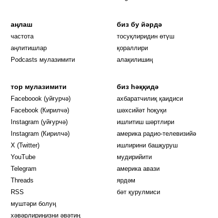
аңлаш
биз бу йәрдә
частота
тосуқлиридин өтүш
Opens in new window
аңлитишлар
қораллири
Podcasts мулазимити
алақилишиң
тор мулазимити
биз һәққидә
Opens in new window
Faceboook (уйғурчә)
ахбаратчилиқ қаидиси
Opens in new window
Facebook (Кирилчә)
шәхсийәт һоқуқи
Opens in new window
Instagram (уйғурчә)
ишлитиш шәртлири
Opens in new window
Instagram (Кирилчә)
америка радио-телевизийә
Opens in new window
X (Twitter)
ишлирини башқуруш
Opens in new window
Opens in new window
YouTube
мудирийити
Opens in new window
Opens in new windo
Telegram
америка авази
Opens in new window
Threads
ярдәм
RSS
бәт қурулмиси
муштәри болуң
хәвәрлириңизни әвәтиң