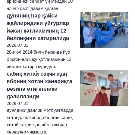
арисидики сөһбәт үч мәйдан 10
нәччә саәт давам қилған.
дуняниң һәр қайси
җайлиридики уйғурлар
йәкән қәтлиаминиң 12
йиллиқини хатирилиди
2026.07.31
28-июл 2014-йили йәкәндә йүз
бәргән елишқу қәтлиаминиң 12
йиллиқ хатирә күнидур.
сабиқ хитай сақчи җаң
ябониң хотән ханериқта
вәзипә өтигәнлики
дәлилләнди
2026.07.31
дунядики даңлиқ мәтбуатларда
хотәндә вәзипидә болған сабиқ
хитай сақчи җаң ябо һәққидә
хәвәрләр чиқмақта.