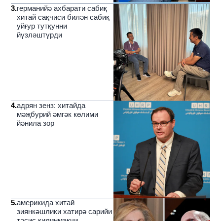
3
.
германийә ахбарати сабиқ
хитай сақчиси билән сабиқ
уйғур тутқунни
йүзләштүрди
4
.
адрян зенз: хитайда
мәҗбурий әмгәк көлими
йәнила зор
5
.
америкида хитай
зиянкәшлики хатирә сарийи
тәсис қилинмақчи