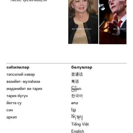
сәһипиләр
бөлүмләр
тәпсилий хәвәр
普通话
вәзийәт- мулаһизә
粤语
мәдәнийәт вә тарих
မြန်မာ
тарих-бүгүн
한국어
йәттә су
ລາວ
син
ខ្មែរ
архип
བོད་སྐད།
Tiếng Việt
English