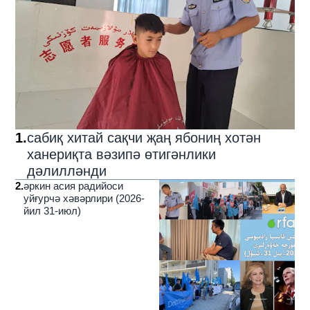
1
.
сабиқ хитай сақчи җаң ябониң хотән
ханериқта вәзипә өтигәнлики
дәлилләнди
2
.
әркин асия радийоси
уйғурчә хәвәрлири (2026-
йил 31-июл)