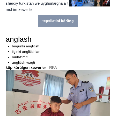
sherqiy türkistan we uyghurlargha a'it
muhim xewerler
tepsilatini körüng
bu témigha munasiwetlik téximu köp héka
anglash
bügünki anglitish
ilgiriki anglitishlar
mulazimiti
anglitish waqti
köp körülgen xewerler
RFA