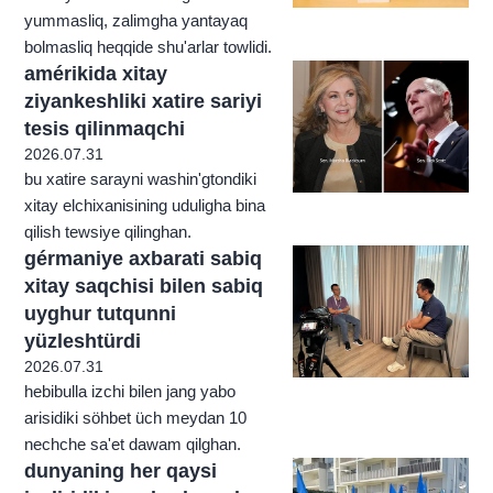
yummasliq, zalimgha yantayaq
bolmasliq heqqide shu'arlar towlidi.
amérikida xitay
ziyankeshliki xatire sariyi
tesis qilinmaqchi
2026.07.31
bu xatire sarayni washin'gtondiki
xitay elchixanisining uduligha bina
qilish tewsiye qilinghan.
gérmaniye axbarati sabiq
xitay saqchisi bilen sabiq
uyghur tutqunni
yüzleshtürdi
2026.07.31
hebibulla izchi bilen jang yabo
arisidiki söhbet üch meydan 10
nechche sa'et dawam qilghan.
dunyaning her qaysi