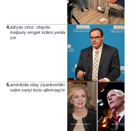
4
.
adryan zénz: xitayda
mejburiy emgek kölimi yenila
zor
5
.
amérikida xitay ziyankeshliki
xatire sariyi tesis qilinmaqchi