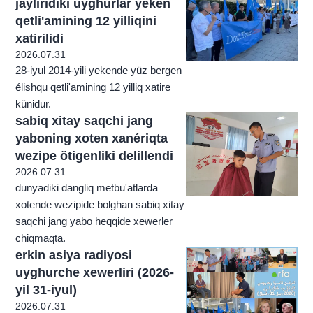
jayliridiki uyghurlar yeken
qetli'amining 12 yilliqini
xatirilidi
2026.07.31
28-iyul 2014-yili yekende yüz bergen
élishqu qetli'amining 12 yilliq xatire
künidur.
sabiq xitay saqchi jang
yaboning xoten xanériqta
wezipe ötigenliki delillendi
2026.07.31
dunyadiki dangliq metbu'atlarda
xotende wezipide bolghan sabiq xitay
saqchi jang yabo heqqide xewerler
chiqmaqta.
erkin asiya radiyosi
uyghurche xewerliri (2026-
yil 31-iyul)
2026.07.31