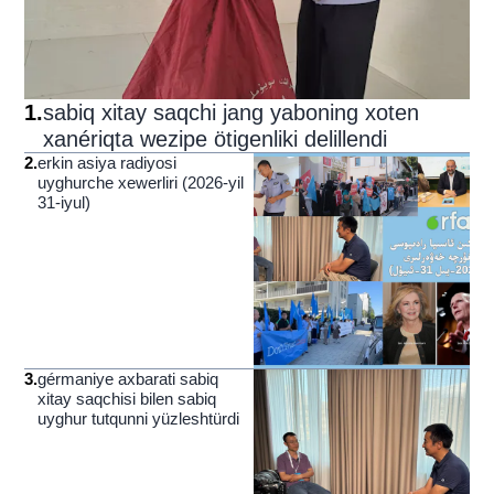
1
.
sabiq xitay saqchi jang yaboning xoten
xanériqta wezipe ötigenliki delillendi
2
.
erkin asiya radiyosi
uyghurche xewerliri (2026-yil
31-iyul)
3
.
gérmaniye axbarati sabiq
xitay saqchisi bilen sabiq
uyghur tutqunni yüzleshtürdi