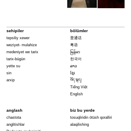
sehipiler
bölümler
tepsiliy xewer
普通话
weziyet- mulahize
粤语
medeniyet we tarix
မြန်မာ
tarix-bügün
한국어
yette su
ລາວ
sin
ខ្មែរ
arxip
བོད་སྐད།
Tiếng Việt
English
anglash
biz bu yerde
Opens in 
chastota
tosuqliridin ötüsh qoralliri
anglitishlar
alaqilishing