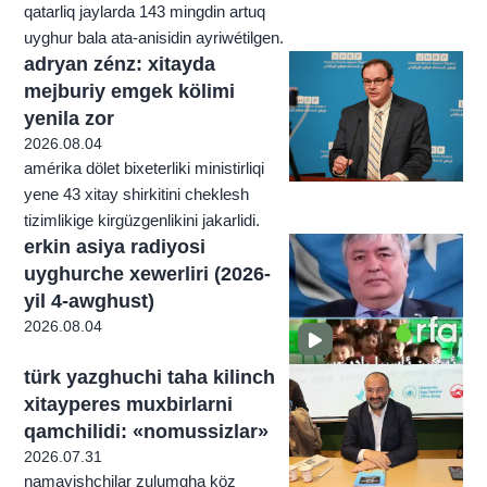
qatarliq jaylarda 143 mingdin artuq
uyghur bala ata-anisidin ayriwétilgen.
adryan zénz: xitayda
mejburiy emgek kölimi
yenila zor
2026.08.04
amérika dölet bixeterliki ministirliqi
yene 43 xitay shirkitini cheklesh
tizimlikige kirgüzgenlikini jakarlidi.
erkin asiya radiyosi
uyghurche xewerliri (2026-
yil 4-awghust)
2026.08.04
türk yazghuchi taha kilinch
xitayperes muxbirlarni
qamchilidi: «nomussizlar»
2026.07.31
namayishchilar zulumgha köz