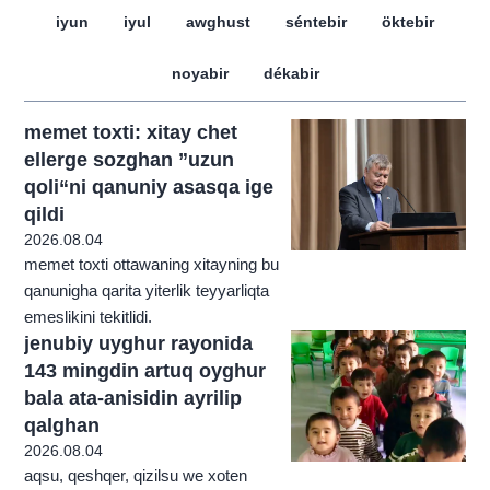
iyun
iyul
awghust
séntebir
öktebir
noyabir
dékabir
memet toxti: xitay chet
ellerge sozghan ”uzun
qoli“ni qanuniy asasqa ige
qildi
2026.08.04
memet toxti ottawaning xitayning bu
qanunigha qarita yiterlik teyyarliqta
emeslikini tekitlidi.
jenubiy uyghur rayonida
143 mingdin artuq oyghur
bala ata-anisidin ayrilip
qalghan
2026.08.04
aqsu, qeshqer, qizilsu we xoten