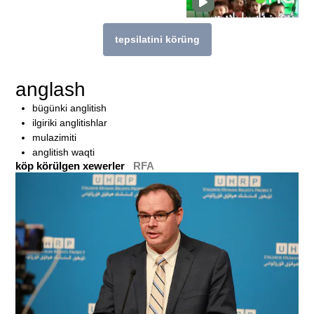
tepsilatini körüng
bu témigha munasiwetlik téximu köp héka
anglash
bügünki anglitish
ilgiriki anglitishlar
mulazimiti
anglitish waqti
köp körülgen xewerler
RFA