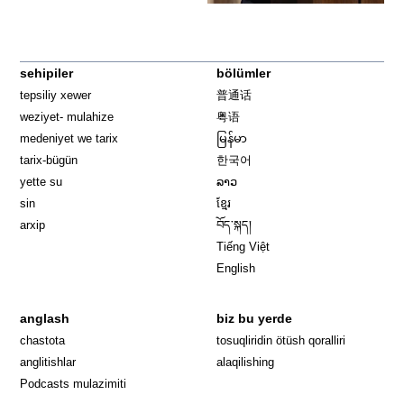
sehipiler
bölümler
tepsiliy xewer
普通话
weziyet- mulahize
粤语
medeniyet we tarix
မြန်မာ
tarix-bügün
한국어
yette su
ລາວ
sin
ខ្មែរ
arxip
བོད་སྐད།
Tiếng Việt
English
anglash
biz bu yerde
Opens in 
chastota
tosuqliridin ötüsh qoralliri
anglitishlar
alaqilishing
Podcasts mulazimiti