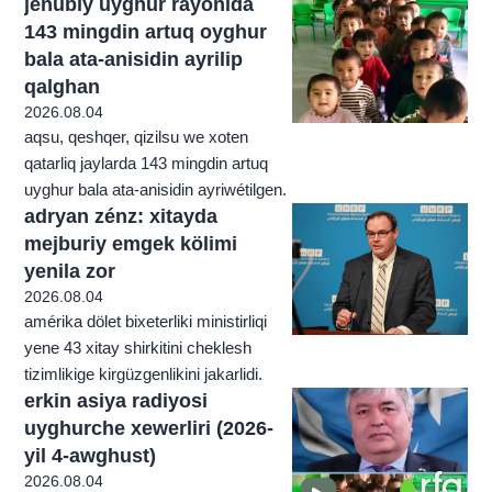
jenubiy uyghur rayonida
143 mingdin artuq oyghur
bala ata-anisidin ayrilip
qalghan
2026.08.04
aqsu, qeshqer, qizilsu we xoten
qatarliq jaylarda 143 mingdin artuq
uyghur bala ata-anisidin ayriwétilgen.
adryan zénz: xitayda
mejburiy emgek kölimi
yenila zor
2026.08.04
amérika dölet bixeterliki ministirliqi
yene 43 xitay shirkitini cheklesh
tizimlikige kirgüzgenlikini jakarlidi.
erkin asiya radiyosi
uyghurche xewerliri (2026-
yil 4-awghust)
2026.08.04