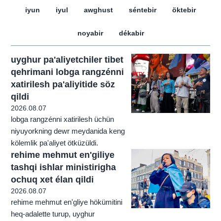
iyun
iyul
awghust
séntebir
öktebir
noyabir
dékabir
uyghur pa'aliyetchiler tibet
qehrimani lobga rangzénni
xatirilesh pa'aliyitide söz
qildi
2026.08.07
lobga rangzénni xatirilesh üchün
niyuyorkning dewr meydanida keng
kölemlik pa'aliyet ötküzüldi.
rehime mehmut en'giliye
tashqi ishlar ministirigha
ochuq xet élan qildi
2026.08.07
rehime mehmut en'gliye hökümitini
heq-adalette turup, uyghur