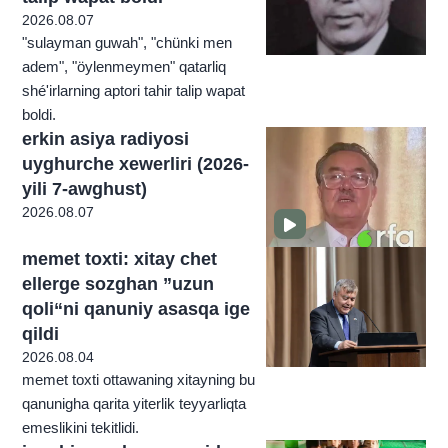
2026.08.07
"sulayman guwah", "chünki men
adem", "öylenmeymen" qatarliq
shé'irlarning aptori tahir talip wapat
boldi.
erkin asiya radiyosi
uyghurche xewerliri (2026-
yili 7-awghust)
2026.08.07
memet toxti: xitay chet
ellerge sozghan ”uzun
qoli“ni qanuniy asasqa ige
qildi
2026.08.04
memet toxti ottawaning xitayning bu
qanunigha qarita yiterlik teyyarliqta
emeslikini tekitlidi.