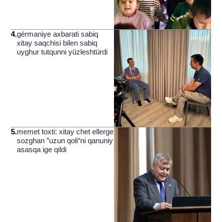
4
.
gérmaniye axbarati sabiq
xitay saqchisi bilen sabiq
uyghur tutqunni yüzleshtürdi
5
.
memet toxti: xitay chet ellerge
sozghan ”uzun qoli“ni qanuniy
asasqa ige qildi