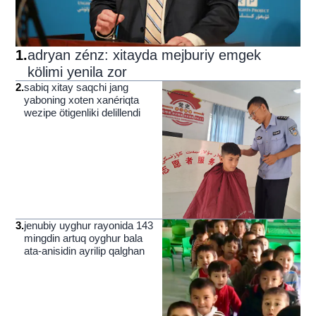
1
.
adryan zénz: xitayda mejburiy emgek
kölimi yenila zor
2
.
sabiq xitay saqchi jang
yaboning xoten xanériqta
wezipe ötigenliki delillendi
3
.
jenubiy uyghur rayonida 143
mingdin artuq oyghur bala
ata-anisidin ayrilip qalghan