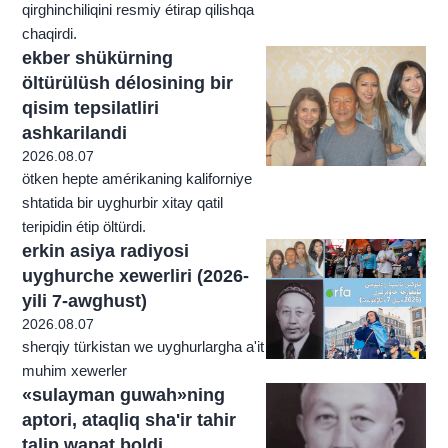
qirghinchiliqini resmiy étirap qilishqa
chaqirdi.
ekber shükürning
öltürülüsh délosining bir
qisim tepsilatliri
ashkarilandi
2026.08.07
ötken hepte amérikaning kaliforniye
shtatida bir uyghurbir xitay qatil
teripidin étip öltürdi.
erkin asiya radiyosi
uyghurche xewerliri (2026-
yili 7-awghust)
2026.08.07
sherqiy türkistan we uyghurlargha a'it
muhim xewerler
«sulayman guwah»ning
aptori, ataqliq sha'ir tahir
talip wapat boldi