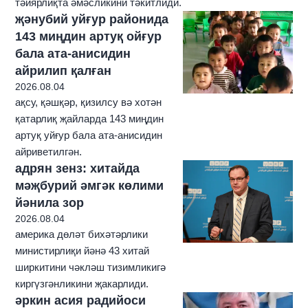
тәйярлиқта әмәсликини тәкитлиди.
җәнубий уйғур районида
143 миңдин артуқ ойғур
бала ата-анисидин
айрилип қалған
2026.08.04
ақсу, қәшқәр, қизилсу вә хотән
қатарлиқ җайларда 143 миңдин
артуқ уйғур бала ата-анисидин
айриветилгән.
адрян зенз: хитайда
мәҗбурий әмгәк көлими
йәнила зор
2026.08.04
америка дөләт бихәтәрлики
министирлиқи йәнә 43 хитай
ширкитини чәкләш тизимликигә
киргүзгәнликини җакарлиди.
әркин асия радийоси