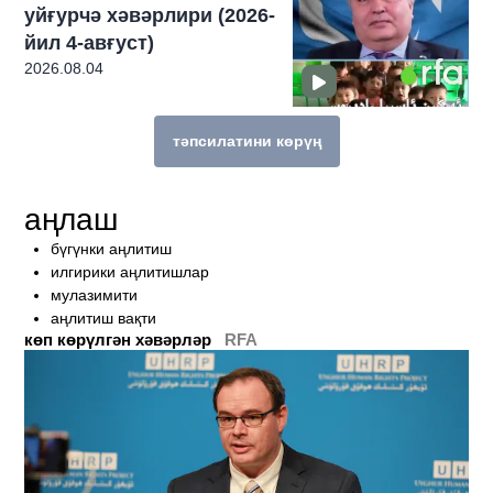
уйғурчә хәвәрлири (2026-
йил 4-авғуст)
2026.08.04
тәпсилатини көрүң
бу темиға мунасивәтлик техиму көп һек
аңлаш
бүгүнки аңлитиш
илгирики аңлитишлар
мулазимити
аңлитиш вақти
көп көрүлгән хәвәрләр
RFA