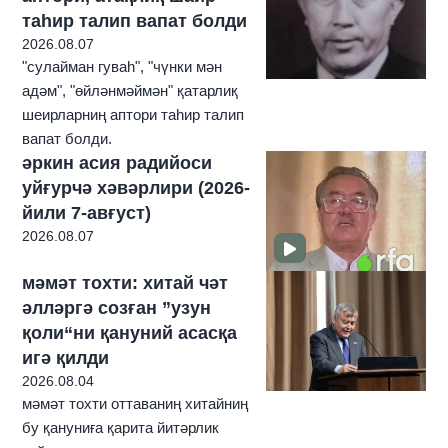
таһир талип вапат болди
2026.08.07
"сулайман гуваһ", "чүнки мән
адәм", "өйләнмәймән" қатарлиқ
шеирларниң аптори таһир талип
вапат болди.
әркин асия радийоси
уйғурчә хәвәрлири (2026-
йили 7-авғуст)
2026.08.07
мәмәт тохти: хитай чәт
әлләргә созған ”узун
қоли“ни қануний асасқа
игә қилди
2026.08.04
мәмәт тохти оттаваниң хитайниң
бу қануниға қарита йитәрлик