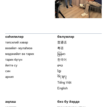
сәһипиләр
бөлүмләр
тәпсилий хәвәр
普通话
вәзийәт- мулаһизә
粤语
мәдәнийәт вә тарих
မြန်မာ
тарих-бүгүн
한국어
йәттә су
ລາວ
син
ខ្មែរ
архип
བོད་སྐད།
Tiếng Việt
English
аңлаш
биз бу йәрдә