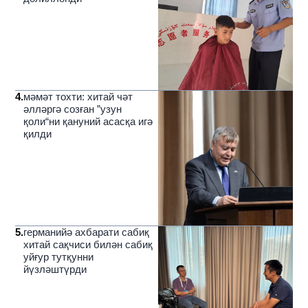
4
.
мәмәт тохти: хитай чәт
әлләргә созған ”узун
қоли“ни қануний асасқа игә
қилди
5
.
германийә ахбарати сабиқ
хитай сақчиси билән сабиқ
уйғур тутқунни
йүзләштүрди