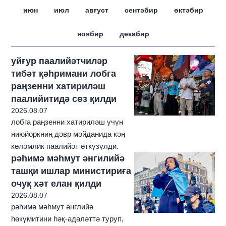
июн
июл
авғуст
сентәбир
өктәбир
ноябир
декабир
уйғур паалийәтчиләр
тибәт қәһримани лобга
раңзенни хатириләш
паалийитидә сөз қилди
2026.08.07
лобга раңзенни хатириләш үчүн
ниюйоркниң дәвр мәйданида кәң
көләмлик паалийәт өткүзүлди.
рәһимә мәһмут әнгилийә
ташқи ишлар министириға
очуқ хәт елан қилди
2026.08.07
рәһимә мәһмут әнглийә
һөкүмитини һәқ-адаләттә туруп,