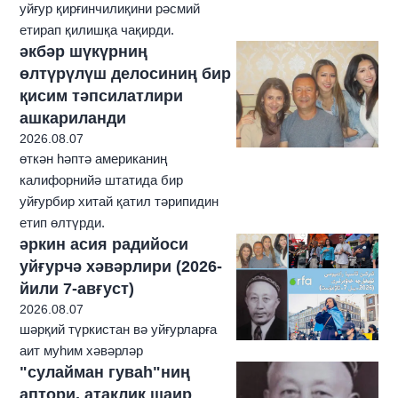
уйғур қирғинчилиқини рәсмий
етирап қилишқа чақирди.
әкбәр шүкүрниң
өлтүрүлүш делосиниң бир
қисим тәпсилатлири
ашкариланди
2026.08.07
өткән һәптә американиң
калифорнийә штатида бир
уйғурбир хитай қатил тәрипидин
етип өлтүрди.
әркин асия радийоси
уйғурчә хәвәрлири (2026-
йили 7-авғуст)
2026.08.07
шәрқий түркистан вә уйғурларға
аит муһим хәвәрләр
"сулайман гуваһ"ниң
аптори, атақлиқ шаир