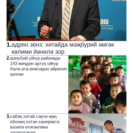
1
.
адрян зенз: хитайда мәҗбурий әмгәк
көлими йәнила зор
2
.
җәнубий уйғур районида
143 миңдин артуқ ойғур
бала ата-анисидин айрилип
қалған
3
.
сабиқ хитай сақчи җаң
ябониң хотән ханериқта
вәзипә өтигәнлики
дәлилләнди