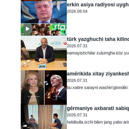
erkin asiya radiyosi uygh
2026.08.04
türk yazghuchi taha kili
2026.07.31
namayishchilar zulumgha köz yum
amérikida xitay ziyankeshl
2026.07.31
bu xatire sarayni washin'gtondiki 
gérmaniye axbarati sabiq
2026.07.31
hebibulla izchi bilen jang yabo 