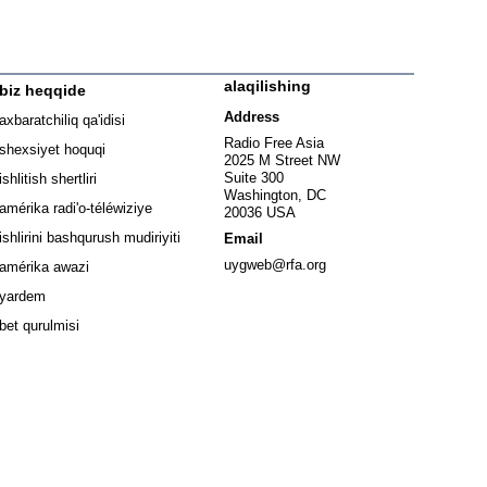
alaqilishing
biz heqqide
ew window
Address
axbaratchiliq qa'idisi
window
Radio Free Asia
shexsiyet hoquqi
2025 M Street NW
w window
Suite 300
ishlitish shertliri
Washington, DC
window
amérika radi'o-téléwiziye
20036 USA
Opens in new window
ishlirini bashqurush mudiriyiti
Email
Opens in new window
uygweb@rfa.org
amérika awazi
yardem
bet qurulmisi