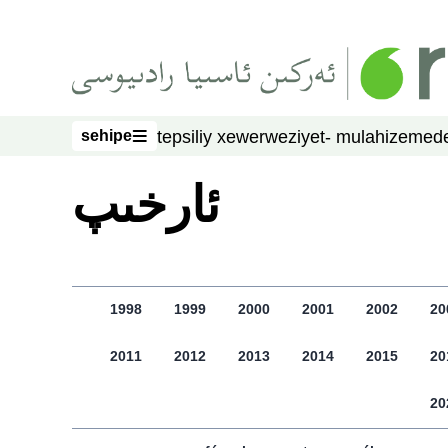
asasliq mezmungha atlang
sehipe
tepsiliy xewer
weziyet- mulahize
mede
sehipe
ﺋﺎﺭﺧﯩﭗ
1998
1999
2000
2001
2002
20
2011
2012
2013
2014
2015
20
20