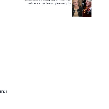
xatire sariyi tesis qilinmaqchi
ürdi