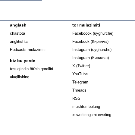
anglash
tor mulazimiti
Opens in n
chastota
Faceboook (uyghurche)
Opens in new 
anglitishlar
Facebook (Кирилчә)
Opens in ne
Podcasts mulazimiti
Instagram (uyghurche)
Opens in new 
Instagram (Кирилчә)
biz bu yerde
Opens in new window
X (Twitter)
Opens in new window
tosuqliridin ötüsh qoralliri
Opens in new window
YouTube
alaqilishing
Opens in new window
Telegram
Opens in new window
Threads
RSS
mushteri bolung
xewerliringizni eweting