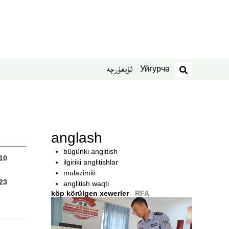
Уйғурчә
ئۇيغۇرچە
izdesh
anglash
bügünki anglitish
10
ilgiriki anglitishlar
mulazimiti
23
anglitish waqti
köp körülgen xewerler
RFA