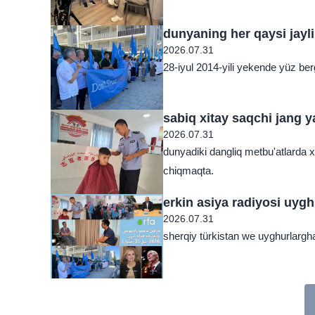
dunyaning her qaysi jaylir
2026.07.31
28-iyul 2014-yili yekende yüz berg
sabiq xitay saqchi jang y
2026.07.31
dunyadiki dangliq metbu'atlarda 
chiqmaqta.
erkin asiya radiyosi uyghu
2026.07.31
sherqiy türkistan we uyghurlargh