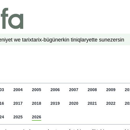
niyet we tarix
tarix-bügün
erkin tiniqlar
yette su
nezer
sin
03
2004
2005
2006
2007
2008
2009
20
16
2017
2018
2019
2020
2021
2022
20
24
2025
2026