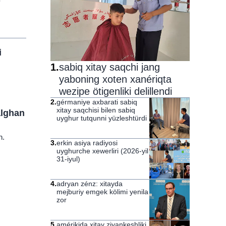
i
1
.
sabiq xitay saqchi jang
yaboning xoten xanériqta
wezipe ötigenliki delillendi
2
.
gérmaniye axbarati sabiq
xitay saqchisi bilen sabiq
alghan
uyghur tutqunni yüzleshtürdi
n.
3
.
erkin asiya radiyosi
uyghurche xewerliri (2026-yil
31-iyul)
4
.
adryan zénz: xitayda
mejburiy emgek kölimi yenila
zor
5
.
amérikida xitay ziyankeshliki