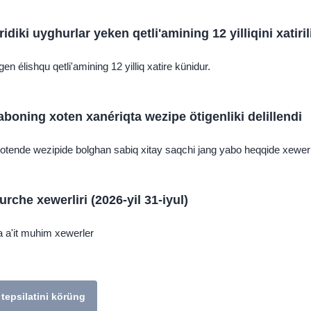
idiki uyghurlar yeken qetli'amining 12 yilliqini xatiril
en élishqu qetli'amining 12 yilliq xatire künidur.
aboning xoten xanériqta wezipe ötigenliki delillendi
xotende wezipide bolghan sabiq xitay saqchi jang yabo heqqide xewer
rche xewerliri (2026-yil 31-iyul)
a a'it muhim xewerler
tepsilatini körüng
bu témigha munasiwetlik téximu köp hékayilerni körüng