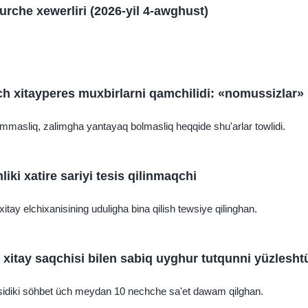
urche xewerliri (2026-yil 4-awghust)
nch xitayperes muxbirlarni qamchilidi: «nomussizlar»
masliq, zalimgha yantayaq bolmasliq heqqide shu'arlar towlidi.
iki xatire sariyi tesis qilinmaqchi
xitay elchixanisining uduligha bina qilish tewsiye qilinghan.
 xitay saqchisi bilen sabiq uyghur tutqunni yüzlesht
arisidiki söhbet üch meydan 10 nechche sa'et dawam qilghan.