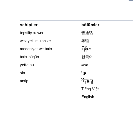
sehipiler
bölümler
tepsiliy xewer
普通话
weziyet- mulahize
粤语
medeniyet we tarix
မြန်မာ
tarix-bügün
한국어
yette su
ລາວ
sin
ខ្មែរ
arxip
བོད་སྐད།
Tiếng Việt
English