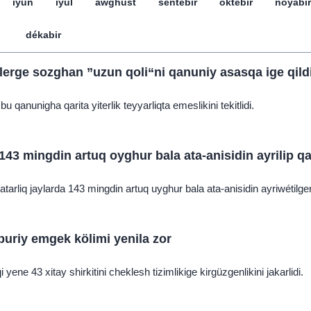
iyun
iyul
awghust
séntebir
öktebir
noyabir
dékabir
llerge sozghan ”uzun qoli“ni qanuniy asasqa ige qild
 qanunigha qarita yiterlik teyyarliqta emeslikini tekitlidi.
143 mingdin artuq oyghur bala ata-anisidin ayrilip q
tarliq jaylarda 143 mingdin artuq uyghur bala ata-anisidin ayriwétilge
buriy emgek kölimi yenila zor
qi yene 43 xitay shirkitini cheklesh tizimlikige kirgüzgenlikini jakarlidi.