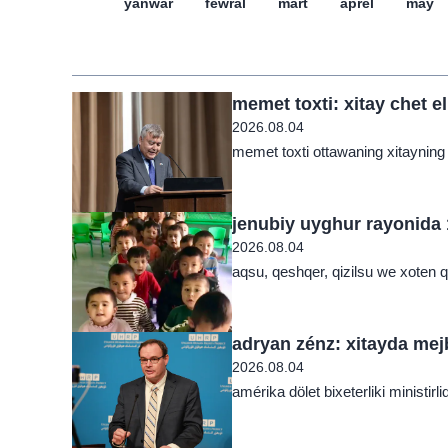
yanwar
féwral
mart
aprél
may
memet toxti: xitay chet e
2026.08.04
memet toxti ottawaning xitayning bu
jenubiy uyghur rayonida 
2026.08.04
aqsu, qeshqer, qizilsu we xoten qa
adryan zénz: xitayda mej
2026.08.04
amérika dölet bixeterliki ministirli