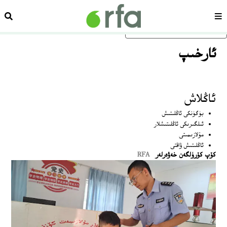
سەھىپە
ئىزد
ئاساسلىق مەزمۇنغا ئاتلاڭ
ﺋﺎﺭﺧﯩﭗ
ئاڭلاش
بۈگۈنكى ئاڭلىتىش
ئىلگىرىكى ئاڭلىتىشلار
مۇلازىمىتى
ئاڭلىتىش ۋاقتى
كۆپ كۆرۈلگەن خەۋەرلەر
RFA