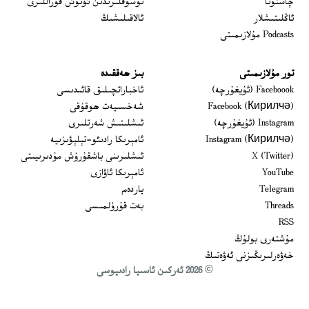
 window
چاستوتا
توسۇقلىرىدىن ئۆتۈش قوراللىرى
ئاڭلىتىشلار
ئالاقىلىشىڭ
Podcasts مۇلازىمىتى
تور مۇلازىمىتى
بىز ھەققىدە
Opens in new window
Faceboook (ئۇيغۇرچە)
ئاخباراتچىلىق قائىدىسى
Opens in new window
Facebook (Кирилчә)
شەخسىيەت ھوقۇقى
Opens in new window
Instagram (ئۇيغۇرچە)
ئىشلىتىش شەرتلىرى
Opens in new window
Instagram (Кирилчә)
ئامېرىكا رادىئو-تېلېۋىزىيە
window
Opens in new window
X (Twitter)
ئىشلىرىنى باشقۇرۇش مۇدىرىيىتى
Opens in new window
Opens in new window
YouTube
ئامېرىكا ئاۋازى
Opens in new window
Telegram
ياردەم
Opens in new window
Threads
بەت قۇرۇلمىسى
RSS
مۇشتەرى بولۇڭ
خەۋەرلىرىڭىزنى ئەۋەتىڭ
© 2026 ئەركىن ئاسىيا رادىيوسى