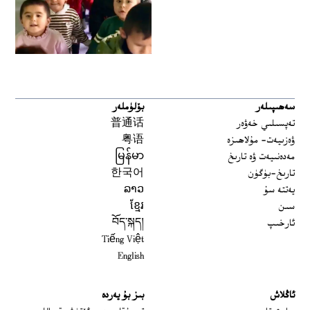
سەھىپىلەر
بۆلۈملەر
تەپسىلىي خەۋەر
普通话
ۋەزىيەت- مۇلاھىزە
粤语
مەدەنىيەت ۋە تارىخ
မြန်မာ
تارىخ-بۈگۈن
한국어
يەتتە سۇ
ລາວ
سىن
ខ្មែរ
ئارخىپ
བོད་སྐད།
Tiếng Việt
English
ئاڭلاش
بىز بۇ يەردە