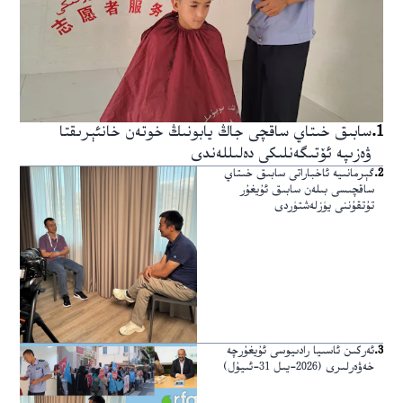
1
.
سابىق خىتاي ساقچى جاڭ يابونىڭ خوتەن خانئېرىقتا
ۋەزىپە ئۆتىگەنلىكى دەلىللەندى
2
.
گېرمانىيە ئاخباراتى سابىق خىتاي
ساقچىسى بىلەن سابىق ئۇيغۇر
تۇتقۇننى يۈزلەشتۈردى
3
.
ئەركىن ئاسىيا رادىيوسى ئۇيغۇرچە
خەۋەرلىرى (2026-يىل 31-ئىيۇل)