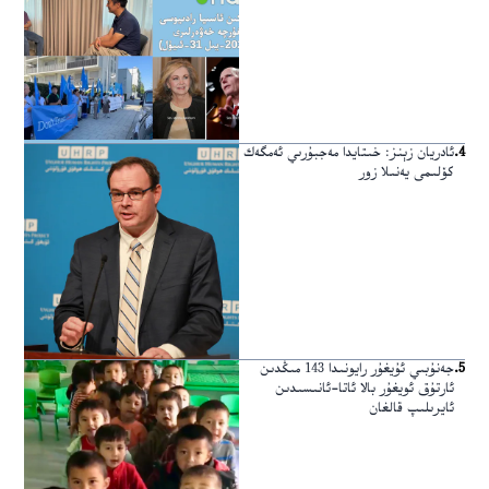
4
.
ئادريان زېنز: خىتايدا مەجبۇرىي ئەمگەك
كۆلىمى يەنىلا زور
5
.
جەنۇبىي ئۇيغۇر رايونىدا 143 مىڭدىن
ئارتۇق ئويغۇر بالا ئاتا-ئانىسىدىن
ئايرىلىپ قالغان