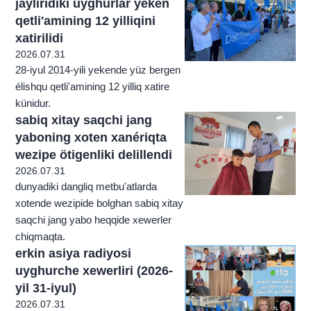
jayliridiki uyghurlar yeken
qetli'amining 12 yilliqini
xatirilidi
2026.07.31
28-iyul 2014-yili yekende yüz bergen
élishqu qetli'amining 12 yilliq xatire
künidur.
sabiq xitay saqchi jang
yaboning xoten xanériqta
wezipe ötigenliki delillendi
2026.07.31
dunyadiki dangliq metbu'atlarda
xotende wezipide bolghan sabiq xitay
saqchi jang yabo heqqide xewerler
chiqmaqta.
erkin asiya radiyosi
uyghurche xewerliri (2026-
yil 31-iyul)
2026.07.31