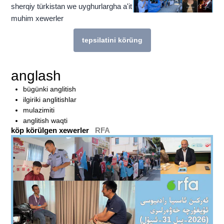
sherqiy türkistan we uyghurlargha a'it
muhim xewerler
tepsilatini körüng
bu témigha munasiwetlik téximu köp héka
anglash
bügünki anglitish
ilgiriki anglitishlar
mulazimiti
anglitish waqti
köp körülgen xewerler
RFA