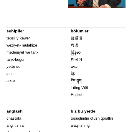
sehipiler
bölümler
tepsiliy xewer
普通话
weziyet- mulahize
粤语
medeniyet we tarix
မြန်မာ
tarix-bügün
한국어
yette su
ລາວ
sin
ខ្មែរ
arxip
བོད་སྐད།
Tiếng Việt
English
anglash
biz bu yerde
Opens in 
chastota
tosuqliridin ötüsh qoralliri
anglitishlar
alaqilishing