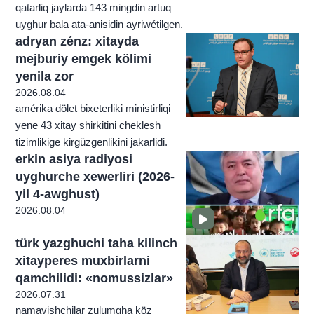
qatarliq jaylarda 143 mingdin artuq
uyghur bala ata-anisidin ayriwétilgen.
adryan zénz: xitayda
mejburiy emgek kölimi
yenila zor
2026.08.04
amérika dölet bixeterliki ministirliqi
yene 43 xitay shirkitini cheklesh
tizimlikige kirgüzgenlikini jakarlidi.
erkin asiya radiyosi
uyghurche xewerliri (2026-
yil 4-awghust)
2026.08.04
türk yazghuchi taha kilinch
xitayperes muxbirlarni
qamchilidi: «nomussizlar»
2026.07.31
namayishchilar zulumgha köz