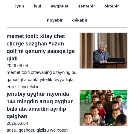
iyun
iyul
awghust
séntebir
öktebir
noyabir
dékabir
memet toxti: xitay chet
ellerge sozghan ”uzun
qoli“ni qanuniy asasqa ige
qildi
2026.08.04
memet toxti ottawaning xitayning bu
qanunigha qarita yiterlik teyyarliqta
emeslikini tekitlidi.
jenubiy uyghur rayonida
143 mingdin artuq oyghur
bala ata-anisidin ayrilip
qalghan
2026.08.04
aqsu, qeshqer, qizilsu we xoten