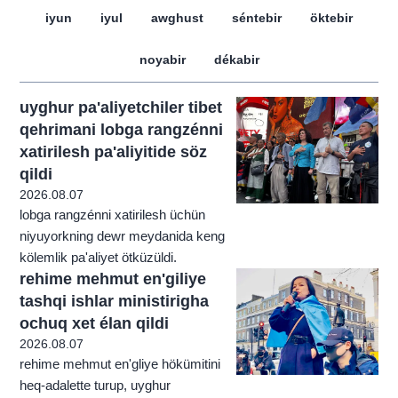
iyun
iyul
awghust
séntebir
öktebir
noyabir
dékabir
uyghur pa'aliyetchiler tibet
qehrimani lobga rangzénni
xatirilesh pa'aliyitide söz
qildi
2026.08.07
lobga rangzénni xatirilesh üchün
niyuyorkning dewr meydanida keng
kölemlik pa'aliyet ötküzüldi.
rehime mehmut en'giliye
tashqi ishlar ministirigha
ochuq xet élan qildi
2026.08.07
rehime mehmut en'gliye hökümitini
heq-adalette turup, uyghur