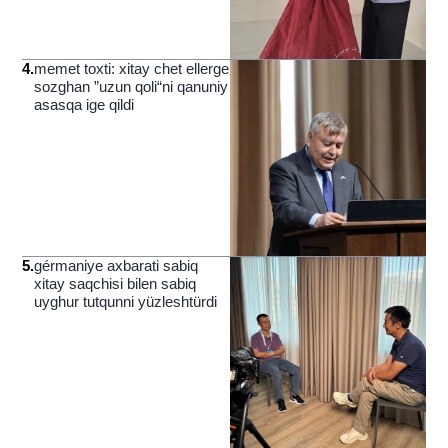
4
.
memet toxti: xitay chet ellerge
sozghan ”uzun qoli“ni qanuniy
asasqa ige qildi
5
.
gérmaniye axbarati sabiq
xitay saqchisi bilen sabiq
uyghur tutqunni yüzleshtürdi