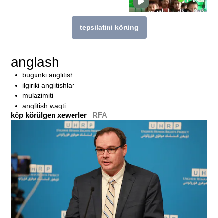
tepsilatini körüng
bu témigha munasiwetlik téximu köp héka
anglash
bügünki anglitish
ilgiriki anglitishlar
mulazimiti
anglitish waqti
köp körülgen xewerler
RFA