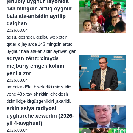
jenubiy uyghur rayonida
143 mingdin artuq oyghur
bala ata-anisidin ayrilip
qalghan
2026.08.04
aqsu, qeshqer, qizilsu we xoten
qatarliq jaylarda 143 mingdin artuq
uyghur bala ata-anisidin ayriwétilgen.
adryan zénz: xitayda
mejburiy emgek kölimi
yenila zor
2026.08.04
amérika dölet bixeterliki ministirliqi
yene 43 xitay shirkitini cheklesh
tizimlikige kirgüzgenlikini jakarlidi.
erkin asiya radiyosi
uyghurche xewerliri (2026-
yil 4-awghust)
2026.08.04