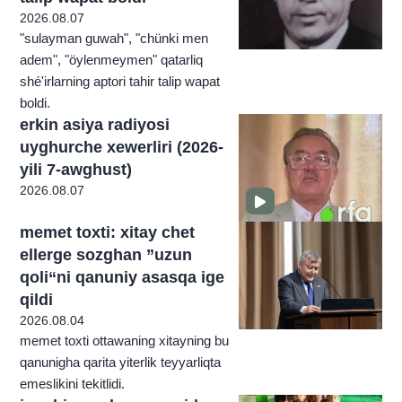
2026.08.07
"sulayman guwah", "chünki men
adem", "öylenmeymen" qatarliq
shé'irlarning aptori tahir talip wapat
boldi.
erkin asiya radiyosi
uyghurche xewerliri (2026-
yili 7-awghust)
2026.08.07
memet toxti: xitay chet
ellerge sozghan ”uzun
qoli“ni qanuniy asasqa ige
qildi
2026.08.04
memet toxti ottawaning xitayning bu
qanunigha qarita yiterlik teyyarliqta
emeslikini tekitlidi.