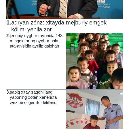
1
.
adryan zénz: xitayda mejburiy emgek
kölimi yenila zor
2
.
jenubiy uyghur rayonida 143
mingdin artuq oyghur bala
ata-anisidin ayrilip qalghan
3
.
sabiq xitay saqchi jang
yaboning xoten xanériqta
wezipe ötigenliki delillendi