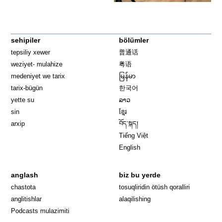
sehipiler
bölümler
tepsiliy xewer
普通话
weziyet- mulahize
粤语
medeniyet we tarix
မြန်မာ
tarix-bügün
한국어
yette su
ລາວ
sin
ខ្មែរ
arxip
བོད་སྐད།
Tiếng Việt
English
anglash
biz bu yerde
Opens in 
chastota
tosuqliridin ötüsh qoralliri
anglitishlar
alaqilishing
Podcasts mulazimiti