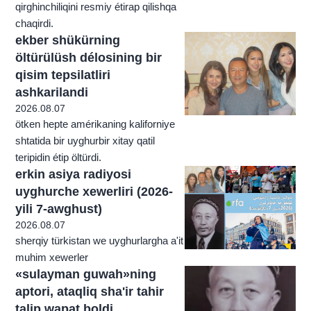
qirghinchiliqini resmiy étirap qilishqa
chaqirdi.
ekber shükürning
öltürülüsh délosining bir
qisim tepsilatliri
ashkarilandi
2026.08.07
ötken hepte amérikaning kaliforniye
shtatida bir uyghurbir xitay qatil
teripidin étip öltürdi.
erkin asiya radiyosi
uyghurche xewerliri (2026-
yili 7-awghust)
2026.08.07
sherqiy türkistan we uyghurlargha a'it
muhim xewerler
«sulayman guwah»ning
aptori, ataqliq sha'ir tahir
talip wapat boldi