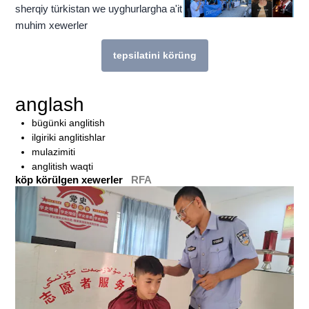
sherqiy türkistan we uyghurlargha a'it
muhim xewerler
tepsilatini körüng
bu témigha munasiwetlik téximu köp héka
anglash
bügünki anglitish
ilgiriki anglitishlar
mulazimiti
anglitish waqti
köp körülgen xewerler
RFA