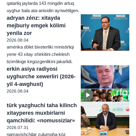
qatarliq jaylarda 143 mingdin artuq
uyghur bala ata-anisidin ayriwétilgen.
adryan zénz: xitayda
mejburiy emgek kölimi
yenila zor
2026.08.04
amérika dölet bixeterliki ministirliqi
yene 43 xitay shirkitini cheklesh
tizimlikige kirgüzgenlikini jakarlidi.
erkin asiya radiyosi
uyghurche xewerliri (2026-
yil 4-awghust)
2026.08.04
türk yazghuchi taha kilinch
xitayperes muxbirlarni
qamchilidi: «nomussizlar»
2026.07.31
namayishchilar zulumgha köz