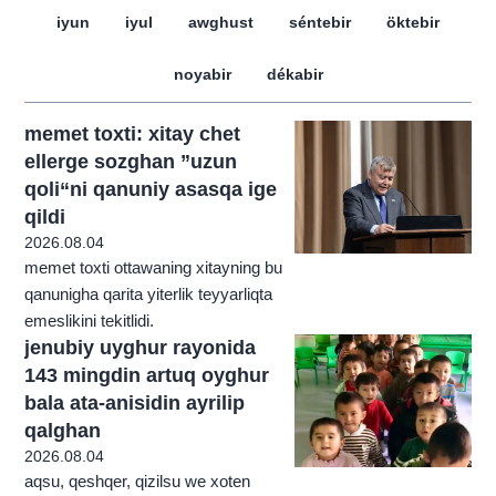
iyun
iyul
awghust
séntebir
öktebir
noyabir
dékabir
memet toxti: xitay chet
ellerge sozghan ”uzun
qoli“ni qanuniy asasqa ige
qildi
2026.08.04
memet toxti ottawaning xitayning bu
qanunigha qarita yiterlik teyyarliqta
emeslikini tekitlidi.
jenubiy uyghur rayonida
143 mingdin artuq oyghur
bala ata-anisidin ayrilip
qalghan
2026.08.04
aqsu, qeshqer, qizilsu we xoten