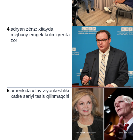
4
.
adryan zénz: xitayda
mejburiy emgek kölimi yenila
zor
5
.
amérikida xitay ziyankeshliki
xatire sariyi tesis qilinmaqchi