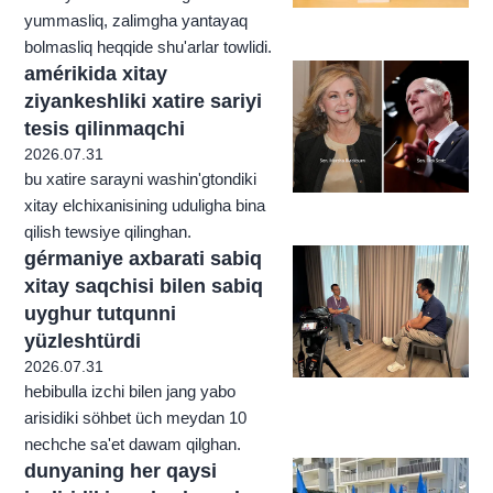
yummasliq, zalimgha yantayaq
bolmasliq heqqide shu'arlar towlidi.
amérikida xitay
ziyankeshliki xatire sariyi
tesis qilinmaqchi
2026.07.31
bu xatire sarayni washin'gtondiki
xitay elchixanisining uduligha bina
qilish tewsiye qilinghan.
gérmaniye axbarati sabiq
xitay saqchisi bilen sabiq
uyghur tutqunni
yüzleshtürdi
2026.07.31
hebibulla izchi bilen jang yabo
arisidiki söhbet üch meydan 10
nechche sa'et dawam qilghan.
dunyaning her qaysi