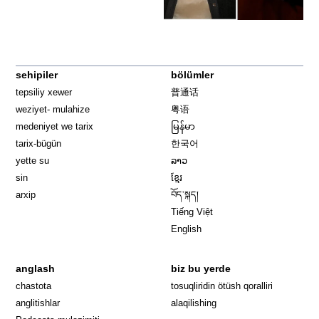
sehipiler
bölümler
tepsiliy xewer
普通话
weziyet- mulahize
粤语
medeniyet we tarix
မြန်မာ
tarix-bügün
한국어
yette su
ລາວ
sin
ខ្មែរ
arxip
བོད་སྐད།
Tiếng Việt
English
anglash
biz bu yerde
Opens in 
chastota
tosuqliridin ötüsh qoralliri
anglitishlar
alaqilishing