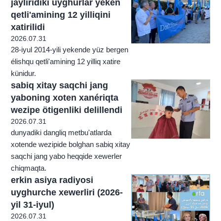
jayliridiki uyghurlar yeken
qetli'amining 12 yilliqini
xatirilidi
2026.07.31
28-iyul 2014-yili yekende yüz bergen
élishqu qetli'amining 12 yilliq xatire
künidur.
sabiq xitay saqchi jang
yaboning xoten xanériqta
wezipe ötigenliki delillendi
2026.07.31
dunyadiki dangliq metbu'atlarda
xotende wezipide bolghan sabiq xitay
saqchi jang yabo heqqide xewerler
chiqmaqta.
erkin asiya radiyosi
uyghurche xewerliri (2026-
yil 31-iyul)
2026.07.31