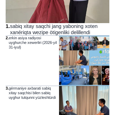
1
.
sabiq xitay saqchi jang yaboning xoten
xanériqta wezipe ötigenliki delillendi
2
.
erkin asiya radiyosi
uyghurche xewerliri (2026-yil
31-iyul)
3
.
gérmaniye axbarati sabiq
xitay saqchisi bilen sabiq
uyghur tutqunni yüzleshtürdi