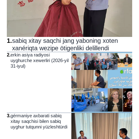
1
.
sabiq xitay saqchi jang yaboning xoten
xanériqta wezipe ötigenliki delillendi
2
.
erkin asiya radiyosi
uyghurche xewerliri (2026-yil
31-iyul)
3
.
gérmaniye axbarati sabiq
xitay saqchisi bilen sabiq
uyghur tutqunni yüzleshtürdi