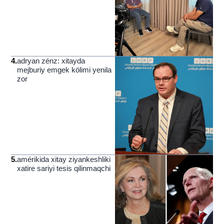
4
.
adryan zénz: xitayda
mejburiy emgek kölimi yenila
zor
5
.
amérikida xitay ziyankeshliki
xatire sariyi tesis qilinmaqchi