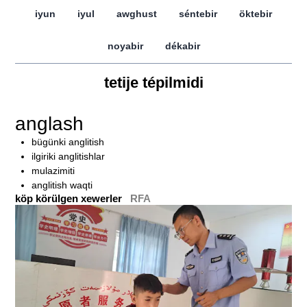
iyun
iyul
awghust
séntebir
öktebir
noyabir
dékabir
tetije tépilmidi
anglash
bügünki anglitish
ilgiriki anglitishlar
mulazimiti
anglitish waqti
köp körülgen xewerler
RFA