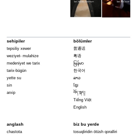
sehipiler
bölümler
tepsiliy xewer
普通话
weziyet- mulahize
粤语
medeniyet we tarix
မြန်မာ
tarix-bügün
한국어
yette su
ລາວ
sin
ខ្មែរ
arxip
བོད་སྐད།
Tiếng Việt
English
anglash
biz bu yerde
Opens in 
chastota
tosuqliridin ötüsh qoralliri