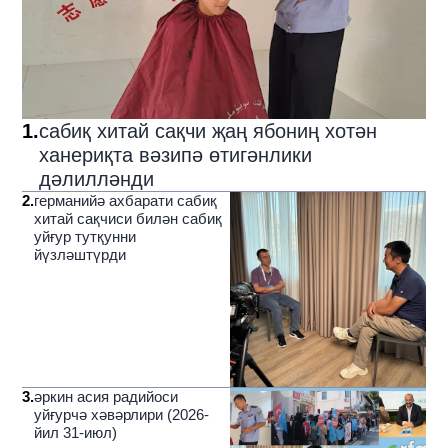
1
.
сабиқ хитай сақчи җаң ябониң хотән
ханериқта вәзипә өтигәнлики
дәлилләнди
2
.
германийә ахбарати сабиқ
хитай сақчиси билән сабиқ
уйғур тутқунни
йүзләштүрди
3
.
әркин асия радийоси
уйғурчә хәвәрлири (2026-
йил 31-июл)