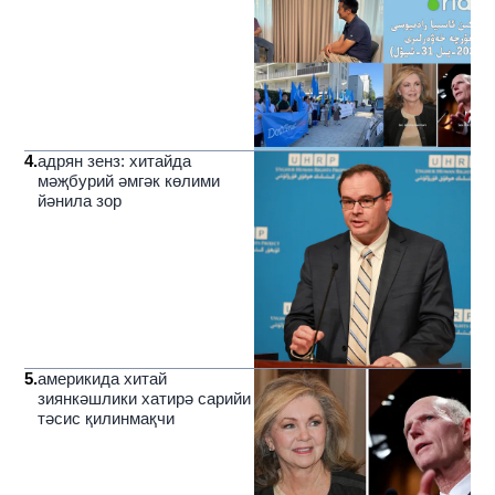
4
.
адрян зенз: хитайда
мәҗбурий әмгәк көлими
йәнила зор
5
.
америкида хитай
зиянкәшлики хатирә сарийи
тәсис қилинмақчи