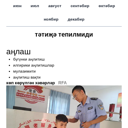
июн
июл
авғуст
сентәбир
өктәбир
ноябир
декабир
тәтиҗә тепилмиди
аңлаш
бүгүнки аңлитиш
илгирики аңлитишлар
мулазимити
аңлитиш вақти
көп көрүлгән хәвәрләр
RFA