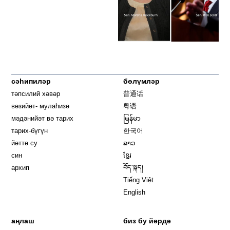
сәһипиләр
бөлүмләр
тәпсилий хәвәр
普通话
вәзийәт- мулаһизә
粤语
мәдәнийәт вә тарих
မြန်မာ
тарих-бүгүн
한국어
йәттә су
ລາວ
син
ខ្មែរ
архип
བོད་སྐད།
Tiếng Việt
English
аңлаш
биз бу йәрдә