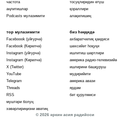
частота
тосуқлиридин өтүш
Opens in new window
аңлитишлар
қораллири
Podcasts мулазимити
алақилишиң
тор мулазимити
биз һәққидә
Opens in new window
Faceboook (уйғурчә)
ахбаратчилиқ қаидиси
Opens in new window
Facebook (Кирилчә)
шәхсийәт һоқуқи
Opens in new window
Instagram (уйғурчә)
ишлитиш шәртлири
Opens in new window
Instagram (Кирилчә)
америка радио-телевизийә
Opens in new window
X (Twitter)
ишлирини башқуруш
Opens in new window
Opens in new window
YouTube
мудирийити
Opens in new window
Opens in new windo
Telegram
америка авази
Opens in new window
Threads
ярдәм
RSS
бәт қурулмиси
муштәри болуң
хәвәрлириңизни әвәтиң
© 2026 әркин асия радийоси