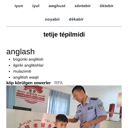
iyun
iyul
awghust
séntebir
öktebir
noyabir
dékabir
tetije tépilmidi
anglash
bügünki anglitish
ilgiriki anglitishlar
mulazimiti
anglitish waqti
köp körülgen xewerler
RFA