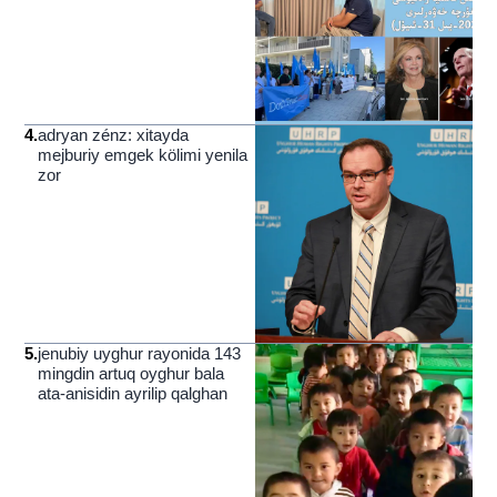
4
.
adryan zénz: xitayda
mejburiy emgek kölimi yenila
zor
5
.
jenubiy uyghur rayonida 143
mingdin artuq oyghur bala
ata-anisidin ayrilip qalghan