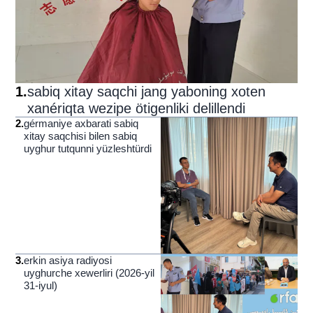
1
.
sabiq xitay saqchi jang yaboning xoten
xanériqta wezipe ötigenliki delillendi
2
.
gérmaniye axbarati sabiq
xitay saqchisi bilen sabiq
uyghur tutqunni yüzleshtürdi
3
.
erkin asiya radiyosi
uyghurche xewerliri (2026-yil
31-iyul)