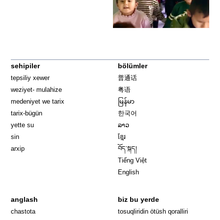
sehipiler
bölümler
tepsiliy xewer
普通话
weziyet- mulahize
粤语
medeniyet we tarix
မြန်မာ
tarix-bügün
한국어
yette su
ລາວ
sin
ខ្មែរ
arxip
བོད་སྐད།
Tiếng Việt
English
anglash
biz bu yerde
Opens in 
chastota
tosuqliridin ötüsh qoralliri